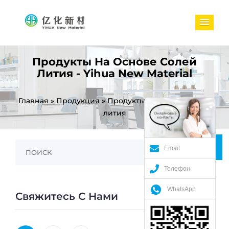
Продукты На Основе Солей
Лития - Yihua New Material
Главная
»
Продукция
»
Продукты на основе солей
лития
Email
Телефон
WhatsApp
Свяжитесь С Нами