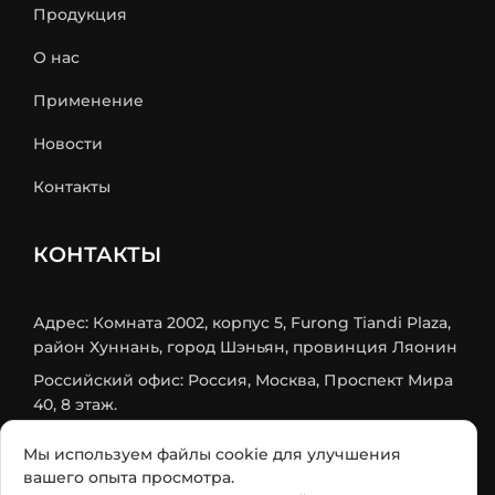
Продукция
О нас
Применение
Новости
Контакты
КОНТАКТЫ
Адрес: Комната 2002, корпус 5, Furong Tiandi Plaza,
район Хуннань, город Шэньян, провинция Ляонин
Российский офис: Россия, Москва, Проспект Мира
40, 8 этаж.
Mob/Wechat: +86 18524579984
Мы используем файлы cookie для улучшения
Телефон:
+86-24-31566438
вашего опыта просмотра.