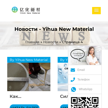
Новости - Yihua New Material
Главная
»
Новости
»
Страница 4
By Yihua New Material
By Yihua New Material
Email
Телефон
WhatsApp
Как
Силикат лития
магнезиально-
в