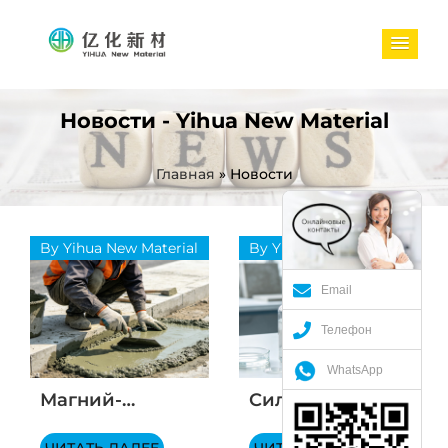
Новости - Yihua New Material
Главная
»
Новости
By Yihua New Material
By Yihua New Material
Email
Телефон
WhatsApp
Магний-
Силикат лития:
фосфатный
свойства,