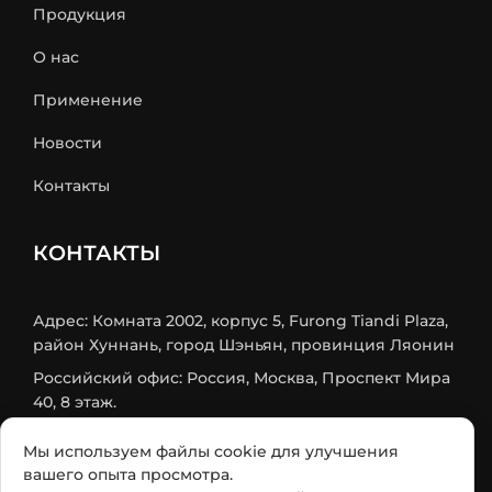
Продукция
О нас
Применение
Новости
Контакты
КОНТАКТЫ
Адрес: Комната 2002, корпус 5, Furong Tiandi Plaza,
район Хуннань, город Шэньян, провинция Ляонин
Российский офис: Россия, Москва, Проспект Мира
40, 8 этаж.
Mob/Wechat: +86 18524579984
Мы используем файлы cookie для улучшения
Телефон:
+86-24-31566438
вашего опыта просмотра.