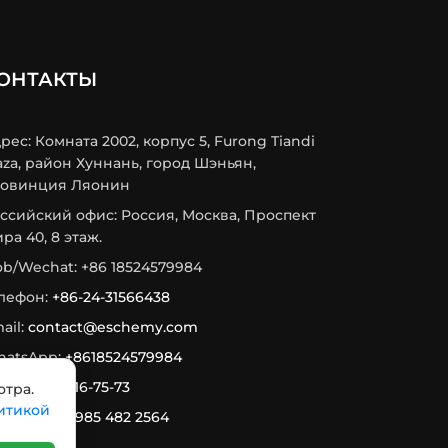
ОНТАКТЫ
рес: Комната 2002, корпус 5, Furong Tiandi
aza, район Хуннань, город Шэньян,
овинция Ляонин
ссийский офис: Россия, Москва, Проспект
ра 40, 8 этаж.
b/Wechat: +86 18524579984
лефон:
+86-24-31566438
ail:
contact@eschemy.com
atsApp:
+8618524579984
x:
+7 933 716-75-73
отра.
итикой
legram:
+7 985 482 2564