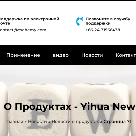
Поддержка по электронной
Позвоните в службу
почте
поддержки
contact@eschemy.com
+86-24-31566438
Применение
видео
Новости
Контак
 О Продуктах - Yihua New 
Главная
»
Новости
»
Новости о продуктах
»
Страница 71