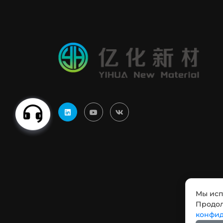
Мы исп
Продол
конфид