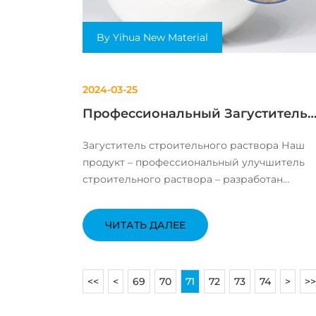
By Yihua New Material
2024-03-25
Профессиональный Загуститель
строительного раствора
Загуститель строительного раствора Наш
продукт – профессиональный улучшитель
строительного раствора – разработан
специально для повышения качества
строительных работ. Эффективное решени
ЧИТАТЬ ДАЛЕЕ
для профессиональных строителей, наш
улучшитель поможет улучшить прочность, ст.
<<
<
69
70
71
72
73
74
>
>>