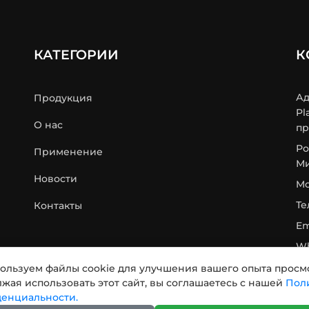
КАТЕГОРИИ
К
Ад
Продукция
Pl
О нас
пр
Ро
Применение
Ми
Новости
Mo
Те
Контакты
Em
Wh
Ma
ользуем файлы cookie для улучшения вашего опыта просм
жая использовать этот сайт, вы соглашаетесь с нашей
Пол
Te
енциальности.