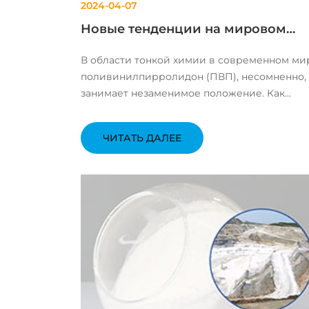
2024-04-07
Новые тенденции на мировом
рынке поливинилпирролидона
В области тонкой химии в современном ми
(ПВП)
поливинилпирролидон (ПВП), несомненно,
занимает незаменимое положение. Как
многофункциональное полимерное
соединение, ПВП широко используется во
ЧИТАТЬ ДАЛЕЕ
многих областях, таких как медицина,
косметика, пищевая промышленность и
промышленность, с...