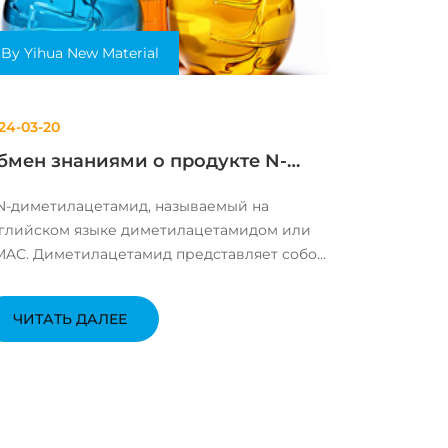
By Yihua New Material
24-03-20
бмен знаниями о продукте N-
етилпирролидона
N-диметилацетамид, называемый на
глийском языке диметилацетамидом или
AC. Диметилацетамид представляет собой
сокополярный апротонированный
створитель. DMAC может растворять
ЧИТАТЬ ДАЛЕЕ
зличные соединения и смешиваться с
дой, эфирами и кетонами., сло...