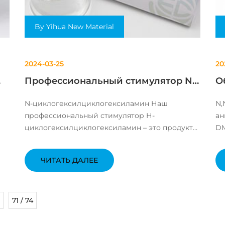
By Yihua New Material
2024-03-25
20
Профессиональный стимулятор N-
О
циклогексилциклогексиламин
м
N-циклогексилциклогексиламин Наш
N,
профессиональный стимулятор Н-
ан
циклогексилциклогексиламин – это продукт
DM
нового поколения, разработанный с
вы
е
использованием передовой технологии для
ра
ЧИТАТЬ ДАЛЕЕ
стимуляции клеточного обновления и
ра
..
улучшения состояния кожи. Этот
во
высококачественный продукт ...
71 / 74