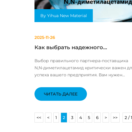
By Yihua New Material
2025-11-26
Как выбрать надежного
поставщика N,N-
Выбор правильного партнера-поставщика
диметилацетамида (DMAC)
N,N-диметилацетамид критически важен д
успеха вашего предприятия. Вам нужен
производитель, который может
гарантировать качество продукта и
ЧИТАТЬ ДАЛЕЕ
предоставить полную поддержку. Оценка
репутации и качества продукта В пе...
<<
<
1
2
3
4
5
6
>
>>
2 / 