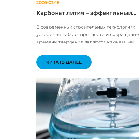
2026-02-18
Карбонат лития – эффективный
ускоритель ранней прочности дл
В современных строительных технологиях
сухих строительных смесей
ускорение набора прочности и сокращение
времени твердения являются ключевыми
факторами повышения эффективности рабо
Карбонат лития — это высокоэффективный
ЧИТАТЬ ДАЛЕЕ
ускоритель ранней прочности на основе
литийсодержащих с...