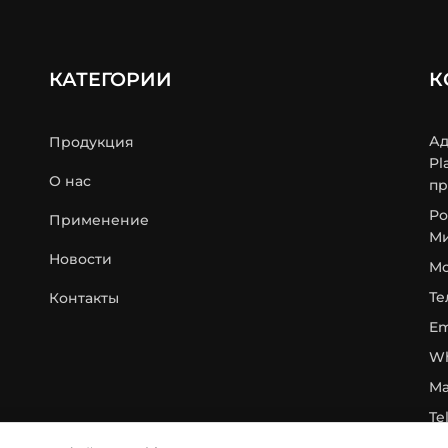
КАТЕГОРИИ
К
Ад
Продукция
Pl
О нас
пр
Ро
Применение
Ми
Новости
Mo
Те
Контакты
Em
Wh
Ma
Te