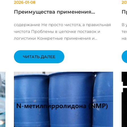
2026-01-08
20
Преимущества применения
П
я
высокочистого карбоната лития в
(
содержание Не просто чистота, а правильная
В 
химических веществах
в
чистота Проблемы в цепочке поставок и
те
электронного качества
п
логистики Конкретные применения и
на
т.
тонкости процессов Контроль качества: от
ст
бумажки до реальности Взгляд вперёд и
По
ЧИТАТЬ ДАЛЕЕ
выводы для себя Когда заходит речь о
на
высокочистом кар...
пр