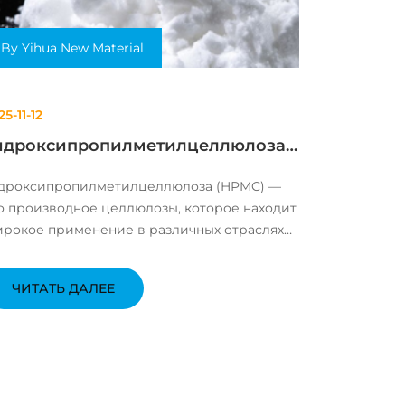
By Yihua New Material
25-11-12
идроксипропилметилцеллюлоза
HPMC): Применение и Свойства
дроксипропилметилцеллюлоза (HPMC) —
о производное целлюлозы, которое находит
рокое применение в различных отраслях
омышленности. Благодаря своим
икальным свойствам, HPMC используется в
ЧИТАТЬ ДАЛЕЕ
роительстве, производстве, косметике и
рмацевтике. С...