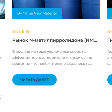
By Yihua New Material
2025-11-19
20
Рынок N-метилпирролидона (NMP):
Г
Тренды и перспективы роста
(
В последние годы увеличился спрос на
Ги
ля
эффективные растворители и химические
эт
реагенты, что положительно сказалось на
ши
рынке N-метилпирролидона (NMP). Этот
пр
компонент активно используется в таких
ун
ЧИТАТЬ ДАЛЕЕ
отраслях, как электроника, сельское хозяйство
ст
и производство...
фа
11