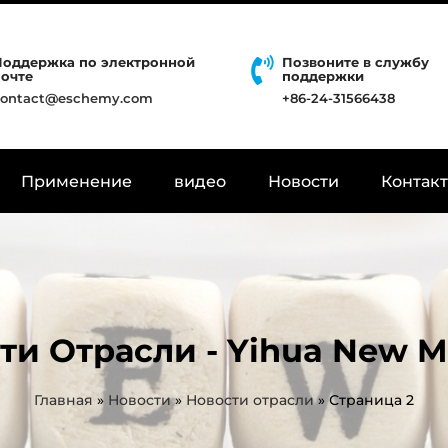
Поддержка по электронной
Позвоните в службу
почте
поддержки
contact@eschemy.com
+86-24-31566438
Применение
видео
Новости
Контак
ти Отрасли - Yihua New Ma
Главная
»
Новости
»
Новости отрасли
»
Страница 2