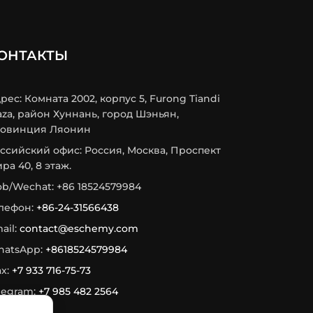
ОНТАКТЫ
рес: Комната 2002, корпус 5, Furong Tiandi
aza, район Хуннань, город Шэньян,
овинция Ляонин
ссийский офис: Россия, Москва, Проспект
ра 40, 8 этаж.
b/Wechat: +86 18524579984
лефон:
+86-24-31566438
ail:
contact@eschemy.com
atsApp:
+8618524579984
x:
+7 933 716-75-73
legram:
+7 985 482 2564