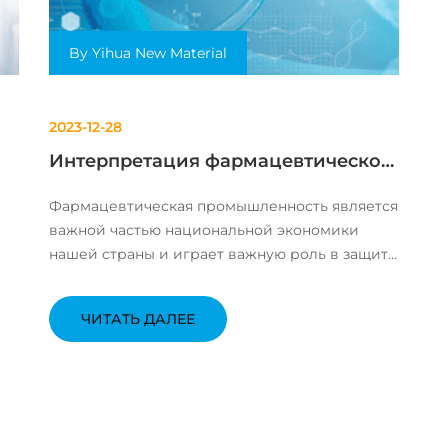
By Yihua New Material
2023-12-28
Интерпретация фармацевтической
промышленности
Фармацевтическая промышленность является
важной частью национальной экономики
нашей страны и играет важную роль в защите
жизни, здоровья и безопасности людей.
х
Правительство Китая придает большое
ЧИТАТЬ ДАЛЕЕ
значение развитию фармацевтической
промышленности и ввело ряд мер,
..
направленных на...