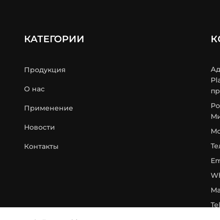
КАТЕГОРИИ
К
Ад
Продукция
Pl
О нас
пр
Ро
Применение
Ми
Новости
Mo
Те
Контакты
Em
Wh
Ma
Te