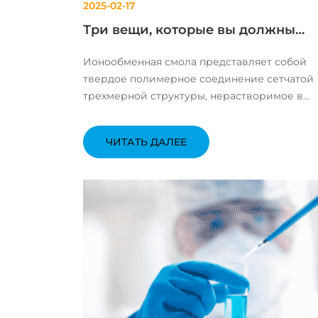
2025-02-17
Три вещи, которые вы должны
знать об Ионообменная смола
Ионообменная смола представляет собой
твердое полимерное соединение сетчатой ​​
трехмерной структуры, нерастворимое в
кислотах, щелочах и органических
растворителях. Структура агрегата
ЧИТАТЬ ДАЛЕЕ
Ионообменная смола состоит из двух частей
Одна часть представляет собой неподвижн
скелет с...