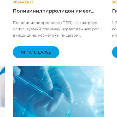
2024-08-22
20
Поливинилпирролидон имеет
Г
отличные эксплуатационные
а
Поливинилпирролидон (ПВП), как широко
1.
характеристики, удобную упаковку
д
используемый полимер, играет важную роль
со
и транспорти...
в медицине, косметике, пищевой
ил
промышленности и других областях. Его
ра
отличные характеристики, удобная упаковка и
не
ЧИТАТЬ ДАЛЕЕ
.
транспортировка делают его очень
см
ый
популярным на рынке. Преимущества
дв
продукта: Высокая ...
ме