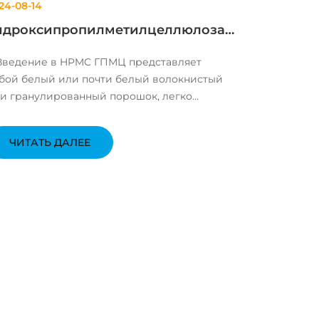
24-08-14
идроксипропилметилцеллюлозаР
знообразные промышленные
 Введение в HPMC ГПМЦ представляет
обавки
бой белый или почти белый волокнистый
и гранулированный порошок, легко
створимый в холодной воде и почти
растворимый в горячей воде. Это
ЧИТАТЬ ДАЛЕЕ
ешанный эфир целлюлозы, состоящий из
ух заместителей: гидроксипропильной и
тильной. ГПМЦ ...