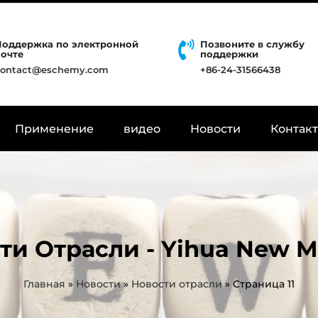
Поддержка по электронной
Позвоните в службу
почте
поддержки
contact@eschemy.com
+86-24-31566438
Применение
видео
Новости
Контак
ти Отрасли - Yihua New Ma
Главная
»
Новости
»
Новости отрасли
»
Страница 11