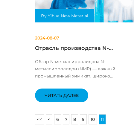
By Yihua New Material
2024-08-07
Отрасль производства N-
метилпирролидона имеет
Обзор N-метилпирролидона N-
широкие перспективы
метилпирролидон (NMP) — важный
промышленный химикат, широко
используемый в покрытиях, пестицидах,
чернилах, электронных материалах и други
ЧИТАТЬ ДАЛЕЕ
областях. Он обладает превосходными
растворяющими свойствами, высокой
температурой кипения и низкой летучестью.
<<
<
6
7
8
9
10
11