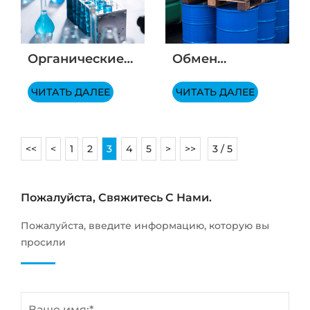
Органические
Обмен
растворители:
знаниями в
Полное
ЧИТАТЬ ДАЛЕЕ
области γ-
ЧИТАТЬ ДАЛЕЕ
руководство
Бутиролактон
(ГБЛ)
<<
<
1
2
3
4
5
>
>>
3 / 5
Пожалуйста, Свяжитесь С Нами.
Пожалуйста, введите информацию, которую вы
просили