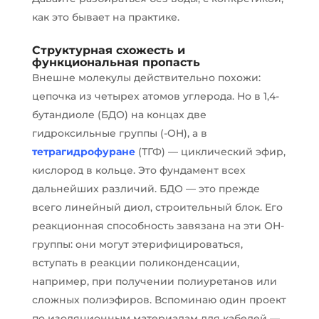
как это бывает на практике.
Структурная схожесть и
функциональная пропасть
Внешне молекулы действительно похожи:
цепочка из четырех атомов углерода. Но в 1,4-
бутандиоле (БДО) на концах две
гидроксильные группы (-OH), а в
тетрагидрофуране
(ТГФ) — циклический эфир,
кислород в кольце. Это фундамент всех
дальнейших различий. БДО — это прежде
всего линейный диол, строительный блок. Его
реакционная способность завязана на эти ОН-
группы: они могут этерифицироваться,
вступать в реакции поликонденсации,
например, при получении полиуретанов или
сложных полиэфиров. Вспоминаю один проект
по изоляционным материалам для кабелей —