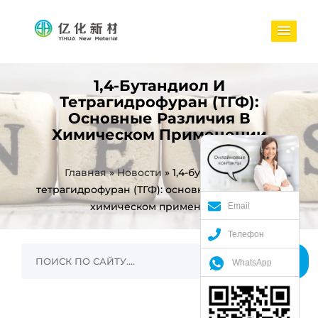
1,4-Бутандиол И
Тетрагидрофуран (ТГФ):
Основные Различия В
Химическом Применении
Главная
»
Новости
»
1,4-бутандиол и
тетрагидрофуран (ТГФ): основные различия в
химическом применении
Email
Телефон
WhatsApp