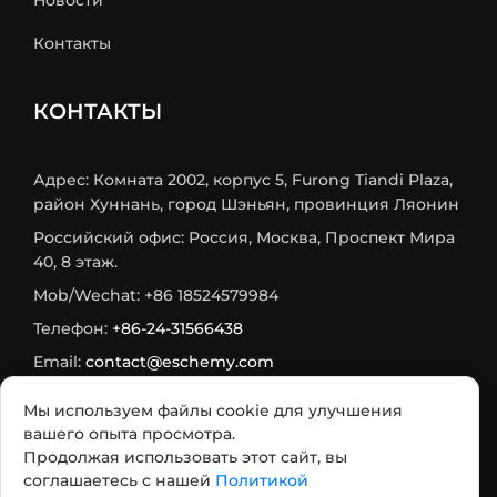
Новости
Контакты
КОНТАКТЫ
Адрес: Комната 2002, корпус 5, Furong Tiandi Plaza,
район Хуннань, город Шэньян, провинция Ляонин
Российский офис: Россия, Москва, Проспект Мира
40, 8 этаж.
Mob/Wechat: +86 18524579984
Телефон:
+86-24-31566438
Email:
contact@eschemy.com
WhatsApp:
+8618524579984
Мы используем файлы cookie для улучшения
Max:
+7 933 716-75-73
вашего опыта просмотра.
Продолжая использовать этот сайт, вы
Telegram:
+7 985 482 2564
соглашаетесь с нашей
Политикой