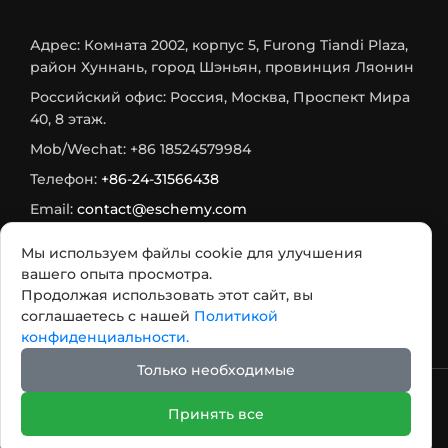
Адрес: Комната 2002, корпус 5, Furong Tiandi Plaza,
район Хуннань, город Шэньян, провинция Ляонин
Российский офис: Россия, Москва, Проспект Мира
40, 8 этаж.
Mob/Wechat: +86 18524579984
Телефон:
+86-24-31566438
Email:
contact@eschemy.com
WhatsApp:
+8618524579984
Мы используем файлы cookie для улучшения
Max:
+7 933 716-75-73
вашего опыта просмотра.
Продолжая использовать этот сайт, вы
Telegram:
+7 985 482 2564
соглашаетесь с нашей
Политикой
конфиденциальности.
Только необходимые
2007 - 2026 Авторское право @ООО Шэньян Ихуа
Принять все
Новые Материалы