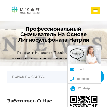
Профессиональный
Смачиватель На Основе
Лигносульфоната Натрия
Главная
»
Новости
»
Профессиональный
смачиватель на основе лигносульфоната натрия
Email
Телефон
WhatsApp
Заботьтесь О Нас