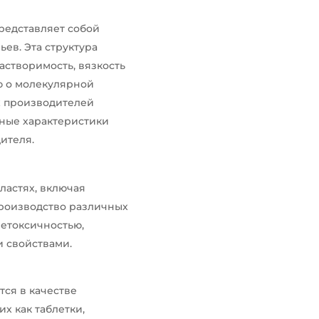
редставляет собой
ев. Эта структура
астворимость, вязкость
ю о молекулярной
х производителей
чные характеристики
ителя.
ластях, включая
роизводство различных
етоксичностью,
 свойствами.
тся в качестве
х как таблетки,