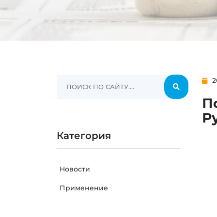
2
П
Р
Категория
Новости
Применение