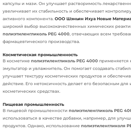
капсулы и мази. Он улучшает растворимость лекарственн
увеличивает их стабильность и обеспечивает контроли
активного компонента.
ООО Шэньян Ихуа Новые Матери
широкий выбор высококачественных химических реактиво
полиэтиленгликоль PEG 4000
, отвечающих всем требов
фармацевтического производства.
Косметическая промышленность
В косметике
полиэтиленгликоль PEG 4000
применяется к
эмульгатор и увлажнитель. Он помогает создавать стаби
улучшает текстуру косметических продуктов и обеспечи
действие. Его нетоксичность делает его безопасным для
косметических средствах.
Пищевая промышленность
В пищевой промышленности
полиэтиленгликоль PEG 40
использоваться в качестве добавки, например, для улуч
продуктов. Однако, использование
полиэтиленгликоля P