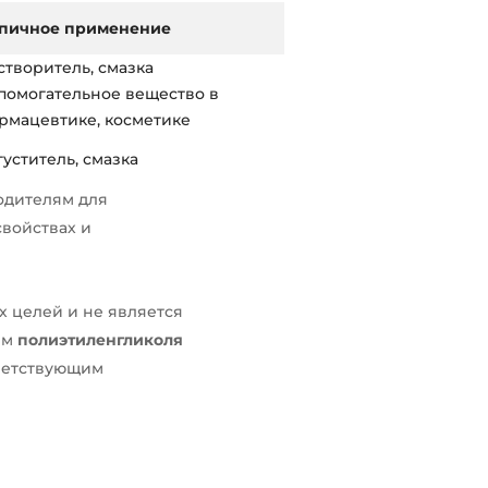
пичное применение
створитель, смазка
помогательное вещество в
рмацевтике, косметике
густитель, смазка
одителям для
войствах и
 целей и не является
ем
полиэтиленгликоля
тветствующим