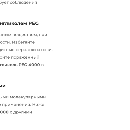
бует соблюдения
нгликолем PEG
чным веществом, при
ости. Избегайте
щитные перчатки и очки.
омойте пораженный
гликоль PEG 4000
в
ми
ными молекулярными
го применения. Ниже
4000
с другими