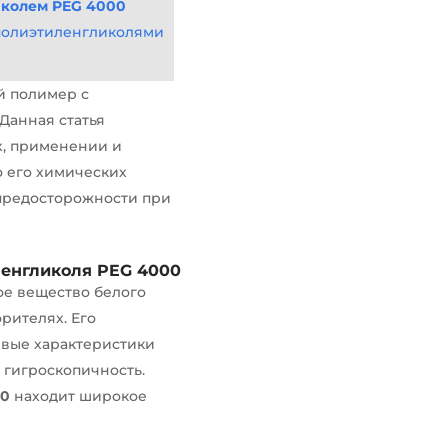
иколем PEG 4000
полиэтиленгликолями
й полимер с
Данная статья
, применении и
 о его химических
 предосторожности при
енгликоля PEG 4000
ое вещество белого
рителях. Его
евые характеристики
 гигроскопичность.
00
находит широкое