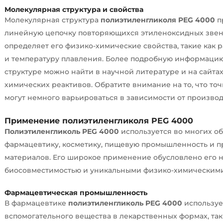
Молекулярная структура и свойства
Молекулярная структура
полиэтиленгликоля PEG 4000
п
линейную цепочку повторяющихся этиленоксидных звень
определяет его физико-химические свойства, такие как р
и температуру плавления. Более подробную информаци
структуре можно найти в научной литературе и на сайта
химических реактивов. Обратите внимание на то, что то
могут немного варьироваться в зависимости от производ
Применение
полиэтиленгликоля PEG 4000
Полиэтиленгликоль PEG 4000
используется во многих об
фармацевтику, косметику, пищевую промышленность и п
материалов. Его широкое применение обусловлено его н
биосовместимостью и уникальными физико-химическими
Фармацевтическая промышленность
В фармацевтике
полиэтиленгликоль PEG 4000
используе
вспомогательного вещества в лекарственных формах, таки