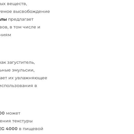
ых веществ,
руемое высвобождение
алы
предлагает
в, в том числе и
аниям
ак загуститель,
льные эмульсии,
вает их увлажняющее
 использования в
00
может
шения текстуры
EG 4000
в пищевой