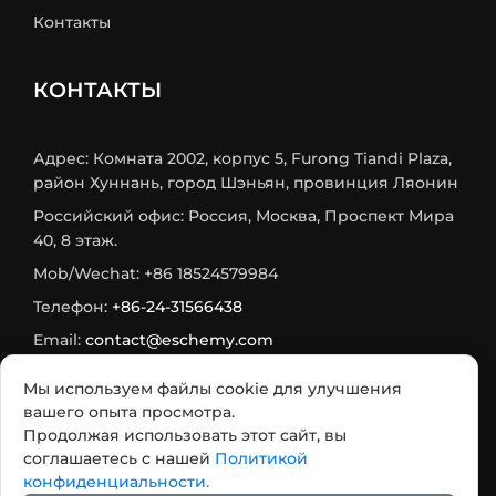
Контакты
КОНТАКТЫ
Адрес: Комната 2002, корпус 5, Furong Tiandi Plaza,
район Хуннань, город Шэньян, провинция Ляонин
Российский офис: Россия, Москва, Проспект Мира
40, 8 этаж.
Mob/Wechat: +86 18524579984
Телефон:
+86-24-31566438
Email:
contact@eschemy.com
WhatsApp:
+8618524579984
Мы используем файлы cookie для улучшения
Max:
+7 933 716-75-73
вашего опыта просмотра.
Продолжая использовать этот сайт, вы
Telegram:
+7 985 482 2564
соглашаетесь с нашей
Политикой
конфиденциальности.