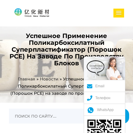
Успешное Применение
Поликарбоксилатный
Суперпластификатор (Порошок
PCE) На Заводе По Производству
Блоков
Главная
»
Новости
»
Успешное применение
Поликарбоксилатный Суперпластификатор
Email
(Порошок PCE) на заводе по производству блоков
Телефон
WhatsApp