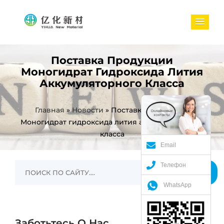
Поставка Продукции
Моногидрат Гидроксида Лития
Аккумуляторного Класса
Главная
»
Новости
»
Поставка продукции
Моногидрат гидроксида лития аккумуляторного
класса
Email
Телефон
WhatsApp
Заботьтесь О Нас