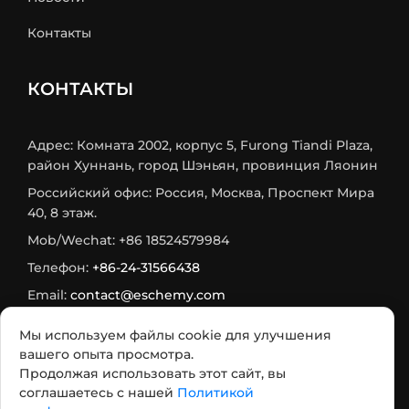
Контакты
КОНТАКТЫ
Адрес: Комната 2002, корпус 5, Furong Tiandi Plaza,
район Хуннань, город Шэньян, провинция Ляонин
Российский офис: Россия, Москва, Проспект Мира
40, 8 этаж.
Mob/Wechat: +86 18524579984
Телефон:
+86-24-31566438
Email:
contact@eschemy.com
WhatsApp:
+8618524579984
Мы используем файлы cookie для улучшения
Max:
+7 933 716-75-73
вашего опыта просмотра.
Продолжая использовать этот сайт, вы
Telegram:
+7 985 482 2564
соглашаетесь с нашей
Политикой