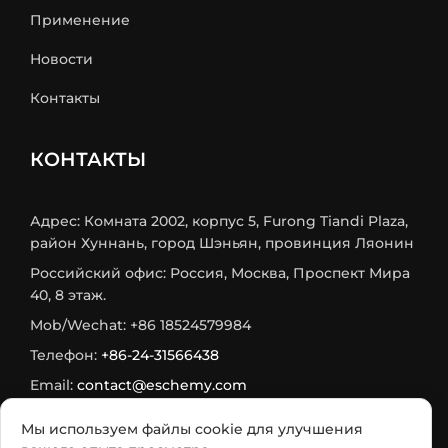
Применение
Новости
Контакты
КОНТАКТЫ
Адрес: Комната 2002, корпус 5, Furong Tiandi Plaza,
район Хуннань, город Шэньян, провинция Ляонин
Российский офис: Россия, Москва, Проспект Мира
40, 8 этаж.
Mob/Wechat: +86 18524579984
Телефон:
+86-24-31566438
Email:
contact@eschemy.com
WhatsApp:
+8618524579984
Мы используем файлы cookie для улучшения
Max:
+7 933 716-75-73