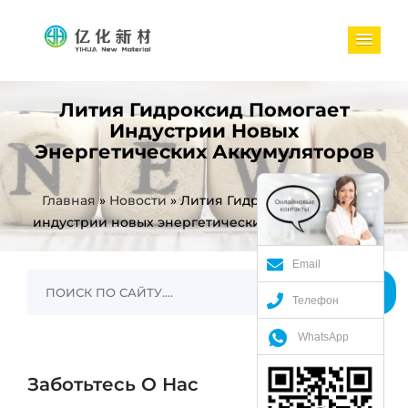
Лития Гидроксид Помогает
Индустрии Новых
Энергетических Аккумуляторов
Главная
»
Новости
»
Лития Гидроксид помогает
индустрии новых энергетических аккумуляторов
Email
Телефон
WhatsApp
Заботьтесь О Нас