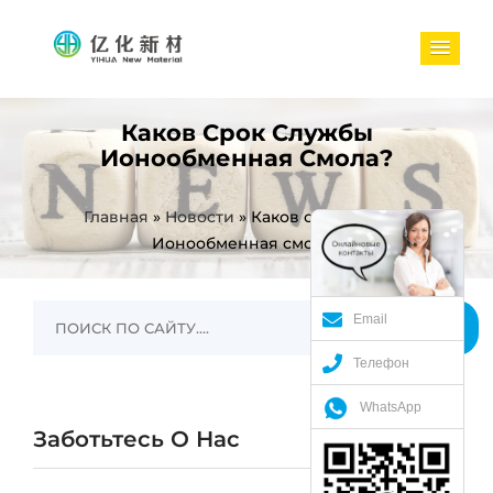
Каков Срок Службы
Ионообменная Смола?
Главная
»
Новости
»
Каков срок службы
Ионообменная смола?
Email
Телефон
WhatsApp
Заботьтесь О Нас