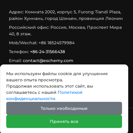
Адрес: Комната 2002, корпус 5, Furong Tiandi Plaza,
район Хуннань, город Шэньян, провинция Ляонин
Российский офис: Россия, Москва, Проспект Мира
40, 8 этаж.
Mob/Wechat: +86 18524579984
Телефон:
+86-24-31566438
Email:
contact@eschemy.com
WhatsApp:
+8618524579984
Мы используем файлы cookie для улучшения
Max:
+7 933 716-75-73
вашего опыта просмотра.
Продолжая использовать этот сайт, вы
Telegram:
+7 985 482 2564
соглашаетесь с нашей
Политикой
конфиденциальности.
Только необходимые
2007 - 2026 Авторское право @ООО Шэньян Ихуа
Принять все
Новые Материалы