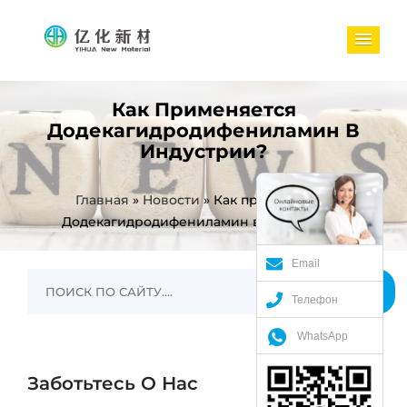
Как Применяется
Додекагидродифениламин В
Индустрии?
Главная
»
Новости
»
Как применяется
Додекагидродифениламин в индустрии?
Email
Телефон
WhatsApp
Заботьтесь О Нас