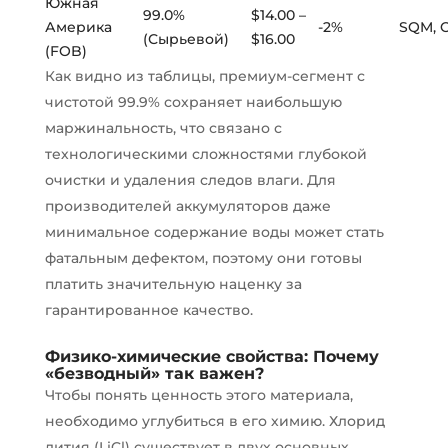
Южная
99.0%
$14.00 –
Америка
-2%
SQM, 
(Сырьевой)
$16.00
(FOB)
Как видно из таблицы, премиум-сегмент с
чистотой 99.9% сохраняет наибольшую
маржинальность, что связано с
технологическими сложностями глубокой
очистки и удаления следов влаги. Для
производителей аккумуляторов даже
минимальное содержание воды может стать
фатальным дефектом, поэтому они готовы
платить значительную наценку за
гарантированное качество.
Физико-химические свойства: Почему
«безводный» так важен?
Чтобы понять ценность этого материала,
необходимо углубиться в его химию. Хлорид
лития (LiCl) существует в двух основных