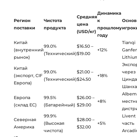
Динамика
Средняя
Регион
Чистота
к
Осно
цена
поставки
продукта
прошлому
игрок
(USD/кг)
году
Китай
Tianqi
99.0%
$16.50 –
(внутренний
+12%
Ganfe
(Технический)
$19.00
рынок)
Lithiu
Экспо
Китай
99.0%
$21.00 –
через
(экспорт, CIF
+18%
(Технический)
$24.50
Цинда
Европа)
Шанх
Albema
Европа
99.5%
$26.00 –
+8%
местн
(склад ЕС)
(Батарейный)
$29.00
дистр
99.9%
Livent
Северная
$28.00 –
(Высокая
+5%
часть
Америка
$32.00
чистота)
Arcad