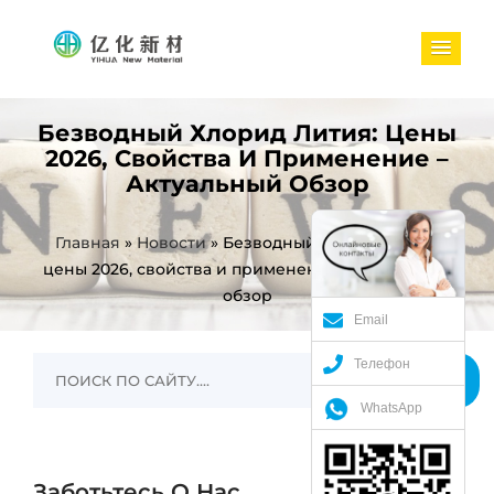
Безводный Хлорид Лития: Цены
2026, Свойства И Применение –
Актуальный Обзор
Главная
»
Новости
»
Безводный хлорид лития:
цены 2026, свойства и применение – актуальный
обзор
Email
Телефон
WhatsApp
Заботьтесь О Нас