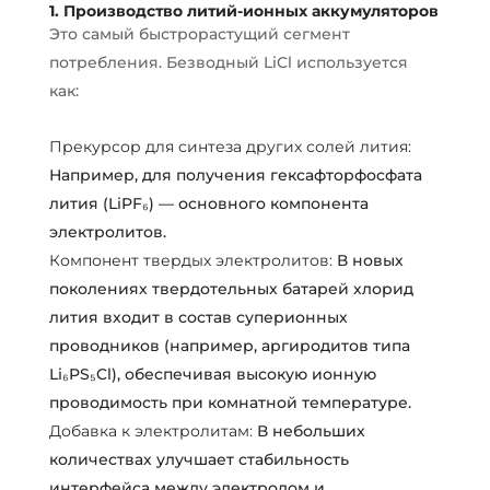
1. Производство литий-ионных аккумуляторов
Это самый быстрорастущий сегмент
потребления. Безводный LiCl используется
как:
Прекурсор для синтеза других солей лития:
Например, для получения гексафторфосфата
лития (LiPF₆) — основного компонента
электролитов.
Компонент твердых электролитов:
В новых
поколениях твердотельных батарей хлорид
лития входит в состав суперионных
проводников (например, аргиродитов типа
Li₆PS₅Cl), обеспечивая высокую ионную
проводимость при комнатной температуре.
Добавка к электролитам:
В небольших
количествах улучшает стабильность
интерфейса между электродом и