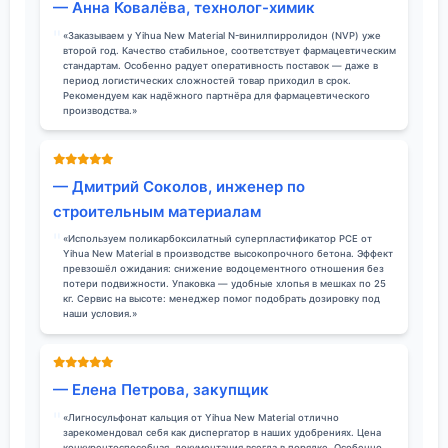
— Анна Ковалёва, технолог-химик
«Заказываем у Yihua New Material N-винилпирролидон (NVP) уже
второй год. Качество стабильное, соответствует фармацевтическим
стандартам. Особенно радует оперативность поставок — даже в
период логистических сложностей товар приходил в срок.
Рекомендуем как надёжного партнёра для фармацевтического
производства.»
— Дмитрий Соколов, инженер по
строительным материалам
«Используем поликарбоксилатный суперпластификатор PCE от
Yihua New Material в производстве высокопрочного бетона. Эффект
превзошёл ожидания: снижение водоцементного отношения без
потери подвижности. Упаковка — удобные хлопья в мешках по 25
кг. Сервис на высоте: менеджер помог подобрать дозировку под
наши условия.»
— Елена Петрова, закупщик
«Лигносульфонат кальция от Yihua New Material отлично
зарекомендовал себя как диспергатор в наших удобрениях. Цена
конкурентоспособная, документация всегда в порядке. Особенно