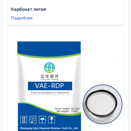
универсальный товар, а функциональный
Карбонат лития
компонент.
Подробнее
Кстати, о чистоте. Для интегральных схем или
медицинских гидрогелей требуется высочайшая
степень. Не просто ?химически чистый?, а с
контролем по специфичным металлам-примесям.
У некоторых китайских производителей, особенно
тех, кто пришёл из сектора простых полиолов, с
этим были проблемы. Помню историю, когда
партия вызвала коррозию контактов из-за
повышенного содержания хлоридов. С тех пор
всегда запрашиваю расширенный протокол
анализа, а не просто паспорт безопасности. И
смотрю, чтобы у поставщика была практика
работы с аналогичными запросами, как у
Шэньян
Ихуа
, которые заявляют о сотрудничестве с более
чем 100 компаниями в разных сферах. Это
косвенный, но важный признак: они должны были