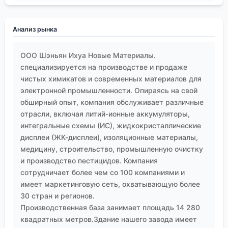
которые следят за такими трендами и
вкладываются в НИОКР, будут выигрывать.
Анализ рынка
Ещё один момент — экологичность и ?зелёная?
химия. Запросы на биоразлагаемые модификации
ООО Шэньян Ихуа Новые Материалы.
или продукты из возобновляемого сырья пока не
специализируется на производстве и продаже
массовые, но в Европе и некоторых других
чистых химикатов и современных материалов для
регионах они звучат всё чаще. Поставщик,
электронной промышленности. Опираясь на свой
который уже имеет в портфеле такие разработки
обширный опыт, компания обслуживает различные
или хотя бы отслеживает этот тренд, выглядит
отрасли, включая литий-ионные аккумуляторы,
более перспективно для долгосрочного
интегральные схемы (ИС), жидкокристаллические
сотрудничества. Судя по широкому охвату
дисплеи (ЖК-дисплеи), изоляционные материалы,
отраслей в деятельности
ООО Шэньян Ихуа Новые
медицину, строительство, промышленную очистку
Материалы
, они, вероятно, чувствуют такие
и производство пестицидов. Компания
изменения спроса и могут гибко реагировать.
сотрудничает более чем со 100 компаниями и
И последнее — цифровизация. Сейчас уже мало
имеет маркетинговую сеть, охватывающую более
30 стран и регионов.
кого удивишь электронным сертификатом анализа.
Производственная база занимает площадь 14 280
Но некоторые передовые производители начинают
квадратных метров.Здание нашего завода имеет
предлагать доступ к данным мониторинга