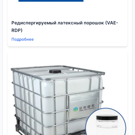
накопить базу типовых проблем и решений.
Логистика и ?невидимые? сложности
Казалось бы, привёз продукт — и всё. Но с
Редиспергируемый латексный порошок (VAE-
полимерами, особенно гигроскопичными, как
RDP)
многие марки ПЭО, главные сложности
Подробнее
начинаются после отгрузки. Упаковка — отдельная
тема. Мешки с двойным полиэтиленовым
вкладышем и азотной продувкой стали
стандартом для качественных поставок, но не все
это предлагают по умолчанию. Однажды
сэкономили на упаковке — получили слежавшиеся
комья, которые потом приходилось просеивать и
сушить, что убило всю выгоду от цены. Теперь это
один из первых пунктов в спецификации.
Ещё один момент — стабильность поставок.
Китайский рынок порой лихорадит из-за
экологических проверок или колебаний цен на
сырьё (оксид этилена). Работать с