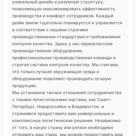
уникальный дизайн и разумную структуру,
параметров производства для ключевых клиентов
позволяющую максимизировать эффективность
или используют блокчейн для отслеживания
производства и комфорт сотрудников. Каждый
происхождения сырья. Пока это редкость, но,
дюйм земли тщательно планируется и управляется
думаю, скоро станет дифференциатором для
в соответствии с нашими строгими
премиального сегмента. При выборе партнёра уже
производственными стандартами и требованиями
стоит поинтересоваться, есть ли у них движение в
контроля качества. Здесь у нас первоклассное
эту сторону. Всё-таки, когда речь идёт о таком
производственное оборудование,
продукте, как
полиэтиленоксид
, где качество
профессиональная производственная команда и
строгая система контроля качества. Мы считаем,
закладывается на этапе синтеза, прозрачность —
что только лучшая окружающая среда и
это доверие.
оборудование позволяют производить лучшую
продукцию.
Мы установили тесные отношения сотрудничества
с такими логистическими портами, как Санкт-
Петербург, Новороссийск и Владивосток, и
стремимся предоставить вам универсальные и
комплексные логистические решения. Независимо
от того, в какую страну или регион необходимо
отправить ваш товар, мы можем предоставить вам