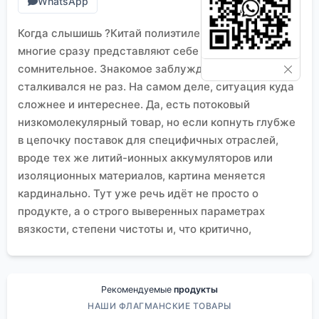
WhatsApp
Когда слышишь ?Китай полиэтиленоксид продукт?,
многие сразу представляют себе что-то дешёвое и
сомнительное. Знакомое заблуждение, с которым
сталкивался не раз. На самом деле, ситуация куда
сложнее и интереснее. Да, есть потоковый
низкомолекулярный товар, но если копнуть глубже
в цепочку поставок для специфичных отраслей,
вроде тех же литий-ионных аккумуляторов или
изоляционных материалов, картина меняется
кардинально. Тут уже речь идёт не просто о
продукте, а о строго выверенных параметрах
вязкости, степени чистоты и, что критично,
стабильности партий. Сам через это проходил,
пытаясь найти поставщика для одного проекта по
ЖК-дисплеям. Первые образцы от случайных
Рекомендуемые
продукты
фабрик были ужасны — разброс характеристик в
НАШИ ФЛАГМАНСКИЕ ТОВАРЫ
партии достигал 15%, что для тонких плёнок