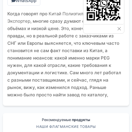
WhatsApp
Когда говорят про
Китай Полиэтиленгликоль
Экспортер
, многие сразу думают о гигантских
объёмах и низкой цене. Это, конечно, часть
правды, но в реальной работе с заказчиками из
СНГ или Европы выясняется, что ключевым часто
становится не сам факт поставки из Китая, а
понимание нюансов: какой именно марки PEG
нужен, для какой отрасли, какие требования к
документации и логистике. Сам много лет работал
с разными поставщиками, и сейчас, глядя на
рынок, вижу, как изменился подход. Раньше
можно было просто найти завод по каталогу,
сейчас же успешные экспортёры — это те, кто
глубоко погружён в цепочку создания стоимости
для конечного применения.
Рекомендуемые
продукты
От сырья до специфики: почему важен не
НАШИ ФЛАГМАНСКИЕ ТОВАРЫ
просто PEG