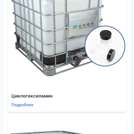
настаиваю на том, чтобы предварительный
образец отбирался именно с той
производственной линии и из той партии сырья, из
которой потом будет сделан наш заказ. Серьёзные
поставщики идут на это.
Будущее: специализация и устойчивость как
главные тренды
Куда движется рынок? Мне видится, что будущее
не за гигантами, которые производят всё подряд, а
за нишевыми игроками вроде
ООО Шэньян Ихуа
Новые Материалы
. Теми, кто глубоко сидит в
одной-двух смежных отраслях (электроника и
медицина, например) и понимает их изнутри.
Спрос на полиэтиленгликоль будет расти именно в
Циклогексиламин
высокотехнологичных секторах — в тех же
Подробнее
аккумуляторах для электромобилей, где
требуются специальные полимерные материалы.
Устойчивость, ?зелёная? химия — это тоже уже не
просто слова. Европейские заказчики всё чаще