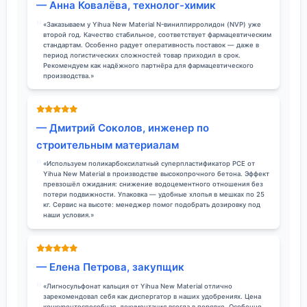
— Анна Ковалёва, технолог-химик
«Заказываем у Yihua New Material N-винилпирролидон (NVP) уже
второй год. Качество стабильное, соответствует фармацевтическим
стандартам. Особенно радует оперативность поставок — даже в
период логистических сложностей товар приходил в срок.
Рекомендуем как надёжного партнёра для фармацевтического
производства.»
— Дмитрий Соколов, инженер по
строительным материалам
«Используем поликарбоксилатный суперпластификатор PCE от
Yihua New Material в производстве высокопрочного бетона. Эффект
превзошёл ожидания: снижение водоцементного отношения без
потери подвижности. Упаковка — удобные хлопья в мешках по 25
кг. Сервис на высоте: менеджер помог подобрать дозировку под
наши условия.»
— Елена Петрова, закупщик
«Лигносульфонат кальция от Yihua New Material отлично
зарекомендовал себя как диспергатор в наших удобрениях. Цена
конкурентоспособная, документация всегда в порядке. Особенно