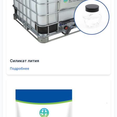
большинство торговых компаний, просто
перепродающих товар с завода, не дотягивает.
Провалы и уроки: когда не срастается даже с
хорошим поставщиком
Не всё, конечно, бывает гладко. Был у меня опыт
работы с одним, казалось бы, идеальным
производителем — современный завод, все
сертификаты, готовность делать мелкие партии
под заказ. Заказали пробную партию PEG 6000
высокой чистоты для исследовательского центра.
Силикат лития
Продукт по качеству был отличный, но… срок
Подробнее
поставки растянулся на четыре месяца вместо
заявленных шести недель. Причина — они ждали,
пока накопят достаточный объём для
производства этой специфической марки, чтобы
запустить линию, но не сочли нужным
информировать нас об задержках в процессе.
Доверие было подорвано, несмотря на качество
продукта.