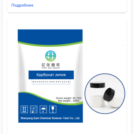
Материалы
(их сайт —
eschemy.ru
). В их описании
Подробнее
прямо указана специализация на чистых
химикатах и современных материалах для
электронной промышленности. Это сразу меняет
фокус. Такой поставщик, работая в сегменте
литий-ионных аккумуляторов или ЖК-дисплеев, по
умолчанию должен разбираться в тонкостях
требований к чистоте, вязкости, стабильности PEG
для этих процессов. Это не гарантия, но серьёзная
заявка.
Кстати, о чистоте. Для многих технических
применений подходит технический PEG. Но как
только речь заходит о медицине или пищевой
промышленности, начинается история с
фармакопейными стандартами, сертификатами
GMP, анализами на тяжёлые металлы и
остаточные мономеры. Не каждый китайский
завод готов этим заниматься для экспортных