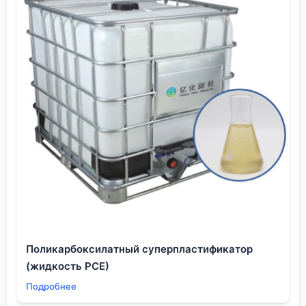
реальную стоимость. Иногда лучше заплатить на
5% больше компании вроде
ООО Шэньян Ихуа
Новые Материалы
, которая четко заявляет о
работе с высокотехнологичными отраслями, чем
сэкономить с непроверенным трейдером и потом
месяцами разгребать проблемы на производстве.
Цена — это лишь одна строка в сложном
уравнении успешной поставки.
Поликарбоксилатный суперпластификатор
(жидкость PCE)
Подробнее