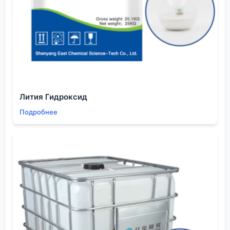
Это тот вопрос, который нужно задавать в первом
же серьезном разговоре, а не после согласования
цены.
Практический совет: всегда просите разбить
стоимость в предложении (коммерческом оффере)
на составляющие: стоимость продукта, упаковка,
документы, доставка до порта, фрахт,
страхование. Это помогает понять, где может быть
Лития Гидроксид
?спрятана? лишняя наценка и на чем можно
Подробнее
торговаться. Иногда поставщик готов снизить
маржу на продукте, но компенсирует это
завышенной ставкой по логистике, где у него свой
интерес.
Качество: как проверить, не выезжая в Китай
Сертификат анализа (СОА) — это must-have. Но
его можно подделать или взять ?усредненный? с
предыдущей партии. Наш протокол: мы
прописываем в контракте право на независимый
отбор проб в порту отгрузки силами