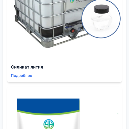
международного инспекционного агентства (типа
SGS или Bureau Veritas). Да, это стоит денег. Но
однажды это спасло нас от партии, где
содержание воды было в 2 раза выше нормы.
Поставщик, увидев, что в контракте есть такой
пункт, часто становится ?честнее?.
Для проектов, где чистота критична (например,
для тех же литий-ионных аккумуляторов, которые
указаны в сфере деятельности Шэньян Ихуа),
Силикат лития
стоит запросить не только стандартный СОА, но и
Подробнее
протоколы испытаний на конкретные примеси:
диоксины, тяжелые металлы, альдегиды. Хороший
поставщик, работающий с электронной
промышленностью, такие данные предоставляет
или готов провести тесты за дополнительную
плату.
Провальный опыт: мы как-то сэкономили на
инспекции, поверив красивым графикам в