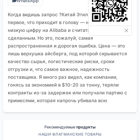
WhatsApp
Когда видишь запрос ?Китай Этиленгликоль цена?,
первое, что приходит в голову — найти самую
низкую цифру на Alibaba и считать дело
сделанным. Но это, пожалуй, самая
распространенная и дорогая ошибка. Цена — это
лишь верхушка айсберга, под которой скрывается
качество сырья, логистические риски, сроки
отгрузки и, что самое важное, надежность
поставщика. Я много раз видел, как компании,
гонясь за экономией в $10-20 за тонну, теряли
контракты из-за задержек или получали партию с
примесями, которая напрочь убивала всю
производственную линию.
Почему цена на китайский этиленгликоль такая
?плавающая??
Здесь нужно отталкиваться не от биржевых
Рекомендуемые
продукты
котировок, которые все видят, а от сырьевой базы.
НАШИ ФЛАГМАНСКИЕ ТОВАРЫ