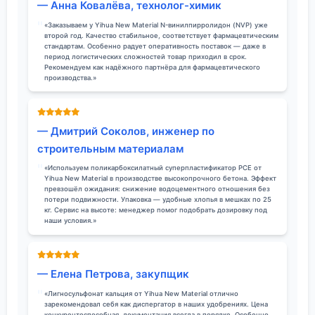
— Анна Ковалёва, технолог-химик
«Заказываем у Yihua New Material N-винилпирролидон (NVP) уже
второй год. Качество стабильное, соответствует фармацевтическим
стандартам. Особенно радует оперативность поставок — даже в
период логистических сложностей товар приходил в срок.
Рекомендуем как надёжного партнёра для фармацевтического
производства.»
— Дмитрий Соколов, инженер по
строительным материалам
«Используем поликарбоксилатный суперпластификатор PCE от
Yihua New Material в производстве высокопрочного бетона. Эффект
превзошёл ожидания: снижение водоцементного отношения без
потери подвижности. Упаковка — удобные хлопья в мешках по 25
кг. Сервис на высоте: менеджер помог подобрать дозировку под
наши условия.»
— Елена Петрова, закупщик
«Лигносульфонат кальция от Yihua New Material отлично
зарекомендовал себя как диспергатор в наших удобрениях. Цена
конкурентоспособная, документация всегда в порядке. Особенно