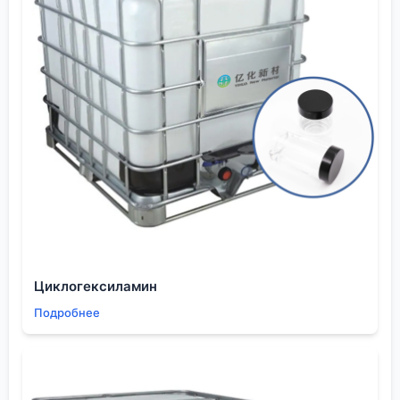
долгосрочный фактор давления на себестоимость.
Значит,
Китай Этиленгликоль цена
в сегменте
высоких марок чистоты будет иметь устойчивую
тенденцию к росту, а не к падению.
Развитие внутреннего рынка Китая. Спрос со
стороны сектора электромобилей (те же
аккумуляторы) и новых полимерных материалов
растет. Если внутренний рынок будет активно
поглощать высококачественный продукт,
экспортные объемы могут сократиться, что также
поддержит цены на внешнем рынке. Это значит,
что долгосрочные контракты с фиксацией части
объемов могут стать выгодной стратегией.
Циклогексиламин
Итог моего мнения: гнаться за абсолютным
Подробнее
минимумом в запросе ?
Китай Этиленгликоль цена
?
— путь в никуда. Надежность, предсказуемость
качества и логистики, понимание поставщиком
твоих технологических задач — вот что формирует