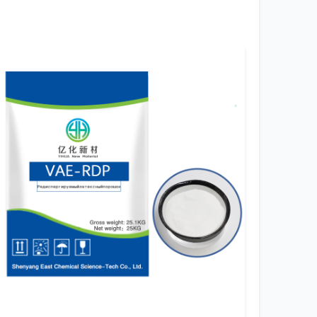
 это базовая необходимость. Их опыт,
х дисплеев (ЖК-дисплеев) его роль часто
быстрое высыхание более летучих
вались многие — это вариативность
ту могут ?плавать?, и это сразу
льные спецификации в лаборатории и
о вещества хроматографическими методами.
иртов. Для строительных смесей или
дстве интегральных схем (ИС) — уже брак.
на решение таких проблем. Их
ставление стабильного по параметрам
т успех клиента в конечном сегменте, будь
точный продукт.
иал ёмкостей имеет значение. Некоторые
иваться с ситуацией, когда после смены