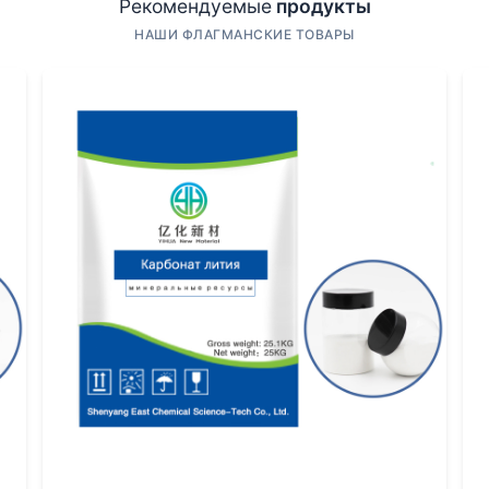
Рекомендуемые
продукты
и металлических примесей в том же
4-метил-2-пентаноле
,
НАШИ ФЛАГМАНСКИЕ ТОВАРЫ
имании этих тонкостей на глобальном уровне.
я фоторезистов или при производстве жидкокристаллически
т выступать как увлажнитель, предотвращающий слишком 
мерность нанесения покрытия. Проблема, с которой сталки
роизводителя. Иногда вязкость или цвет по Платину-Кобаль
ства
одимость. С
4-метил-2-пентанолом
история типичная: идеа
 точек контроля — это определение содержания основног
0.5% могут быть коктейлем из изомеров, воды и высших сп
ично, а для тонких процессов в медицине или при произво
ые Материалы
в своей деятельности как раз делает ставку 
нями компаний подразумевают не просто продажу, а предо
это не товарная позиция, а компонент, от которого зависи
о пестицидов, где он может использоваться как промежу
боль — это контаминация при перекачке и хранении. Матер
рот, сорбировать спирт, меняя состав. Приходилось сталк