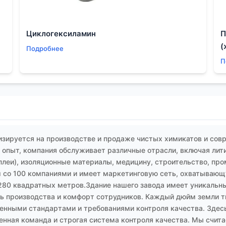
определяется не их формулой, а тем, насколько надёжно о
это рабочий инструмент. И как с любым инструментом, ма
Циклогексиламин
П
торых он раскроется наилучшим образом. Остальное — уже 
(
Подробнее
ешать.
П
зируется на производстве и продаже чистых химикатов и сов
опыт, компания обслуживает различные отрасли, включая лит
плеи), изоляционные материалы, медицину, строительство, пр
 со 100 компаниями и имеет маркетинговую сеть, охватывающу
280 квадратных метров.Здание нашего завода имеет уникальны
 производства и комфорт сотрудников. Каждый дюйм земли тщ
енными стандартами и требованиями контроля качества. Здесь
енная команда и строгая система контроля качества. Мы счит