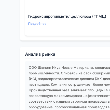
В конечном счёте, ценность таких веществ 
конкретном процессе.
4-метил-2-пентанол
— 
Гидроксипропилметилцеллюлоза (ГПМЦ)
особенностей, слабых мест и условий, в ко
Подробнее
которые компании-поставщики и призваны р
Анализ рынка
ООО Шэньян Ихуа Новые Материалы. специали
промышленности. Опираясь на свой обширный 
(ИС), жидкокристаллические дисплеи (ЖК-дис
пестицидов. Компания сотрудничает более чем
Производственная база занимает площадь 14 
позволяющую максимизировать эффективность
соответствии с нашими строгими производств
оборудование, профессиональная производств