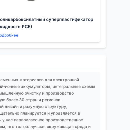
ни выполняют свою конкретную функцию в
стерство заключается в понимании всех его
оликарбоксилатный суперпластификатор
детали технологии и вопросы логистики,
жидкость PCE)
одробнее
ременных материалов для электронной
ий-ионные аккумуляторы, интегральные схемы
омышленную очистку и производство
ю более 30 стран и регионов.
й дизайн и разумную структуру,
ательно планируется и управляется в
 у нас первоклассное производственное
аем, что только лучшая окружающая среда и