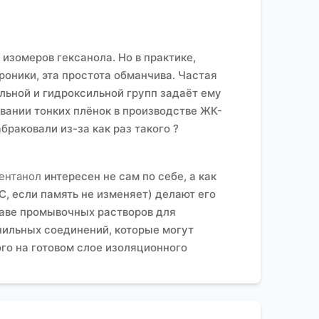
 изомеров гексанола. Но в практике,
оники, эта простота обманчива. Частая
льной и гидроксильной групп задаёт ему
вании тонких плёнок в производстве ЖК-
браковали из-за как раз такого ?
ентанол
интересен не сам по себе, а как
C, если память не изменяет) делают его
таве промывочных растворов для
нильных соединений, которые могут
ого на готовом слое изоляционного
е только на паспорт чистоты, но и на
ия на чистых химикатах для электроники.
ов до интегральных схем, контроль над