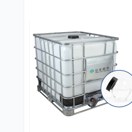
такими параметрами, как содержание воды 
охватывающий более 30 стран, говорит о пон
Если углубиться в детали, то в составах дл
вспомогательная, но незаменимая. Он може
компонентов, что напрямую влияет на равно
качества от партии к партии даже у одного п
чувствуется на линии.
Практические сложности и контроль каче
На производстве всё упирается в воспроизв
суровая реальность цеха. Одна из ключевых
Но даже при 99.5% чистоте, эти оставшиеся 
промышленной очистки это, может, и не крит
Упомянутая компания
ООО Шэньян Ихуа Нов
маркетинговая сеть и сотрудничество с сот
продукта. В их случае,
4-метил-2-пентанол
— 
то изоляционные материалы или производств
Из личного опыта: самая большая головная 
полимеры могут экстрагироваться или, наобо