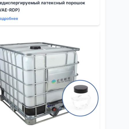
едиспергируемый латексный порошок
нализе. Всё свелось как раз к
VAE-RDP)
одробнее
. Скажем, в комбинации с определёнными
сти, что критично для нанесения покрытий
е данные часто важнее теоретических
выходят другие параметры: запах, скорость
иемлемого, по сравнению с н-гексанолом,
еская составляющая и доступность выходят
я проникновения в микропоры. Казалось бы,
реагировать с катализатором, образуя
ежим и искать компромисс с
енный цикл — да.
. Но его хранение рядом с сильными
а его свойства поглощать влагу из воздуха,