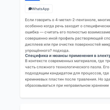
WhatsApp
Если говорить о 4-метил-2-пентаноле, многие
особенно когда речь заходит о специфическ
ошибка — считать его полностью взаимозаме
совершенно иной профиль растворяющей спос
дисплеев или при очистке поверхностей микро
упрощённого? подхода.
Специфика и нюансы применения в элек
В контексте современных материалов, где т
часть сложного технологического пазла. Его
подходящим кандидатом для процессов, где
кремниевых пластин после травления. Но зд
образовываться при неправильном хранении и
материала проступили микроскопические де
Работая с поставщиками, такими как
ООО Шэ
логистическую цепочку. Их сайт (
https://www
Это не просто слова. Для них, как для комп