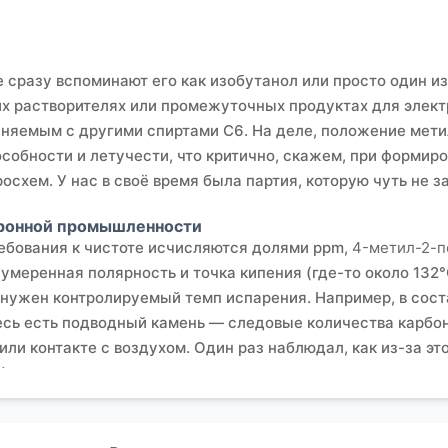
 сразу вспоминают его как изобутанол или просто один из
их растворителях или промежуточных продуктах для электр
няемым с другими спиртами C6. На деле, положение мети
обности и летучести, что критично, скажем, при формиро
схем. У нас в своё время была партия, которую чуть не за
тронной промышленности
ребования к чистоте исчисляются долями ppm,
4-метил-2-п
 умеренная полярность и точка кипения (где-то около 132°
 нужен контролируемый темп испарения. Например, в сос
есь есть подводный камень — следовые количества карбо
ли контакте с воздухом. Один раз наблюдал, как из-за эт
фекты.
ньян Ихуа Новые Материалы
, всегда обращаешь внимание н
.eschemy.ru
) отражает именно этот подход — специализац
ании, обслуживающей отрасли от литий-ионных аккумулятор