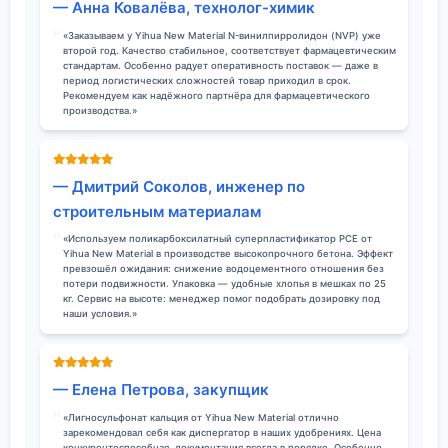
— Анна Ковалёва, технолог-химик
«Заказываем у Yihua New Material N-винилпирролидон (NVP) уже
второй год. Качество стабильное, соответствует фармацевтическим
стандартам. Особенно радует оперативность поставок — даже в
период логистических сложностей товар приходил в срок.
Рекомендуем как надёжного партнёра для фармацевтического
производства.»
— Дмитрий Соколов, инженер по
строительным материалам
«Используем поликарбоксилатный суперпластификатор PCE от
Yihua New Material в производстве высокопрочного бетона. Эффект
превзошёл ожидания: снижение водоцементного отношения без
потери подвижности. Упаковка — удобные хлопья в мешках по 25
кг. Сервис на высоте: менеджер помог подобрать дозировку под
наши условия.»
— Елена Петрова, закупщик
«Лигносульфонат кальция от Yihua New Material отлично
зарекомендовал себя как диспергатор в наших удобрениях. Цена
конкурентоспособная, документация всегда в порядке. Особенно