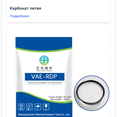
позиционирует себя как серьёзного игрока в
Карбонат лития
области чистых химикатов для электроники. Их
Подробнее
профиль — производство и продажа материалов
для литий-ионных аккумуляторов, ИС, ЖК-
дисплеев, что как раз та область, где 2-метил-4-
пентанол может быть востребован не абы как, а с
жёсткими спецификациями.
Мы рассматривали их как потенциального
поставщика для одного проекта, связанного с
промывкой деталей сборки аккумуляторов. Важно
было получить продукт с минимальным
содержанием металлов-примесей. Их заявленные
возможности по обслуживанию более 100
компаний и сеть в 30 странах говорили о
масштабе, но для нас был важен именно протокол
контроля качества для конкретной позиции. К
сожалению, по этому спирту на тот момент у них
не оказалось готового детального паспорта с