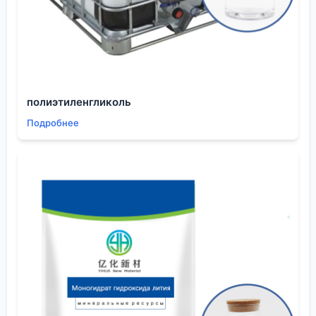
— можно вести процессы при повышенной
температуре, но без риска быстрого испарения.
Минус — отгонка требует больше энергии, и если в
системе есть термочувствительные компоненты,
это накладывает ограничения. В одном из наших
экспериментов по синтезу промежуточного
полиэтиленгликоль
продукта для жидкокристаллических дисплеев
Подробнее
(ЖК-дисплеев) как раз эта температура позволила
мягко удалить его из реакционной смесии, не
разлагая целевое соединение.
Плотность и вязкость. Они немного ниже, чем у
линейных изомеров. На практике это означает, что
при нанесении методом распыления капли
получаются мельче, покрытие может быть более
равномерным. Но и текучесть выше — нужно
точно калибровать оборудование. Помню случай
на опытном производстве изоляционных
материалов, когда просто перелили состав на