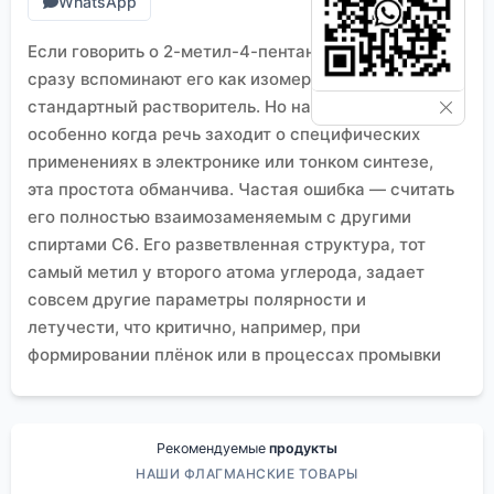
WhatsApp
Если говорить о 2-метил-4-пентаноле, многие
сразу вспоминают его как изомер гексанола и
стандартный растворитель. Но на практике,
особенно когда речь заходит о специфических
применениях в электронике или тонком синтезе,
эта простота обманчива. Частая ошибка — считать
его полностью взаимозаменяемым с другими
спиртами C6. Его разветвленная структура, тот
самый метил у второго атома углерода, задает
совсем другие параметры полярности и
летучести, что критично, например, при
формировании плёнок или в процессах промывки
прецизионных деталей. Мы как-то попробовали
заменить им н-гексанол в одном рецептуре для
промывки подложек — и столкнулись с проблемой
Рекомендуемые
продукты
высыхания, оставались разводы. Пришлось
НАШИ ФЛАГМАНСКИЕ ТОВАРЫ
разбираться.