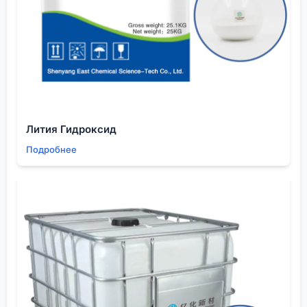
Вопросы очистки и анализа — невидимый
фронт работы
Обсуждая такие соединения, редко говорят о
рутине очистки. А ведь для
1,4-оксаногексацикло
производных стандартная перекристаллизация из
смесей растворителей часто не работает —
слишком низкая растворимость и склонность к
образованию сольватов. Приходилось активно
Лития Гидроксид
использовать препаративную ВЭЖХ, что для
Подробнее
потенциального продукта стоимостью в сотни
долларов за грамм ещё допустимо, но для любого
масштабирования становится узким местом. Мы
потратили кучу времени, подбирая условия для
кристаллизации одного из ключевых
интермедиатов, и в итоге нашли почти
анекдотичный вариант — медленное испарение из
диоксана в присутствии следовых количеств
толуола. Без этого этапа содержание основного