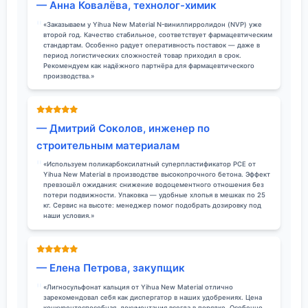
— Анна Ковалёва, технолог-химик
«Заказываем у Yihua New Material N-винилпирролидон (NVP) уже
второй год. Качество стабильное, соответствует фармацевтическим
стандартам. Особенно радует оперативность поставок — даже в
период логистических сложностей товар приходил в срок.
Рекомендуем как надёжного партнёра для фармацевтического
производства.»
— Дмитрий Соколов, инженер по
строительным материалам
«Используем поликарбоксилатный суперпластификатор PCE от
Yihua New Material в производстве высокопрочного бетона. Эффект
превзошёл ожидания: снижение водоцементного отношения без
потери подвижности. Упаковка — удобные хлопья в мешках по 25
кг. Сервис на высоте: менеджер помог подобрать дозировку под
наши условия.»
— Елена Петрова, закупщик
«Лигносульфонат кальция от Yihua New Material отлично
зарекомендовал себя как диспергатор в наших удобрениях. Цена
конкурентоспособная, документация всегда в порядке. Особенно