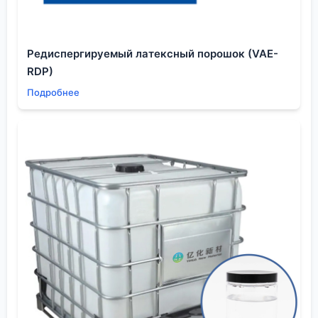
структуры разбивается о прикладные
технологические требования.
А вот частично успешный пример связан с
Редиспергируемый латексный порошок (VAE-
диэлектриками для многослойных печатных плат.
RDP)
Требовался материал с низким Dk и высоким Tg.
Подробнее
Мы работали над композитом на основе
полибензоксазина, модифицированного тем
самым
1,4-оксаногексацикло
фрагментом.
Введение каркаса как раз позволило ?распереть?
полимерную сетку, снизив поляризуемость и
повысив температуру стеклования. Лабораторные
тесты были обнадёживающими. Но при
масштабировании на пилотной установке
столкнулись с проблемой гомогенности смешения
— каркасное соединение имело тенденцию к
самоагрегации в полимерной матрице, образуя
микродомены, которые становились центрами
пробоя. Пришлось разрабатывать специальный