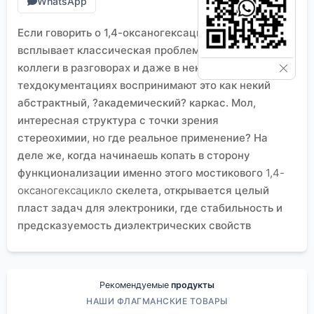
WhatsApp
Если говорить о 1,4-оксаногексацикло, сразу
всплывает классическая проблема: многие
коллеги в разговорах и даже в некоторых
техдокументациях воспринимают это как некий
абстрактный, ?академический? каркас. Мол,
интересная структура с точки зрения
стереохимии, но где реальное применение? На
деле же, когда начинаешь копать в сторону
функционализации именно этого мостикового
1,4-
оксаногексацикло
скелета, открывается целый
пласт задач для электроники, где стабильность и
предсказуемость диэлектрических свойств
решают всё.
От чертежа к реактору: где кроется сложность
Основная загвоздка при работе с таким каркасом
Рекомендуемые
продукты
— не столько сам синтез ключевого ядра, сколько
НАШИ ФЛАГМАНСКИЕ ТОВАРЫ
последующие стадии введения функциональных