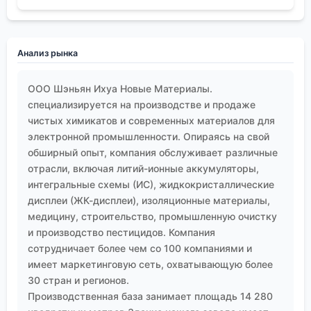
эволюция, а не закат. Материал никуда не денется
из критически важных отраслей. Но рынок будет и
дальше сегментироваться.
Анализ рынка
Массовый, ?коммодитизированный? сегмент
(строительные клеи, простые покрытия) будет
ООО Шэньян Ихуа Новые Материалы.
страдать от ценового давления и частично
специализируется на производстве и продаже
замещаться другими системами (полиуретанами,
чистых химикатов и современных материалов для
электронной промышленности. Опираясь на свой
акрилатами). А вот высокотехнологичный сегмент
обширный опыт, компания обслуживает различные
будет расти. Требования к материалам для ?
отрасли, включая литий-ионные аккумуляторы,
умных? устройств, электромобилей, новой
интегральные схемы (ИС), жидкокристаллические
энергетики, микроэлектроники — это драйвер.
дисплеи (ЖК-дисплеи), изоляционные материалы,
Здесь будут востребованы не просто смолы, а
медицину, строительство, промышленную очистку
комплексные решения: смола + специфический
и производство пестицидов. Компания
отвердитель + рекомендации по обработке +
сотрудничает более чем со 100 компаниями и
техническая поддержка.
имеет маркетинговую сеть, охватывающую более
Компании, которые это понимают и строят свой
30 стран и регионов.
бизнес не на объёмах, а на глубине проработки
Производственная база занимает площадь 14 280