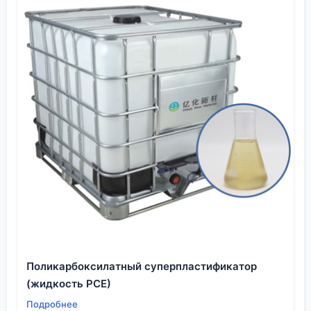
другие регионы.
В этом контексте интересна их специализация на ?
чистых химикатах и современных материалах?. В
условиях, когда цепочки рвутся, ценность
поставщика, который может гарантировать не
просто наличие товара на складе, а соответствие
техусловиям и предоставить полный пакет
документов (включая детальные паспорта
безопасности и отчеты по испытаниям), резко
возрастает. Это уже не транзакция, а
долгосрочное партнёрство. Видел, как некоторые
наши конкуренты проигрывали тендеры именно
из-за неполной или нечёткой документации,
особенно для медицинских или военных
применений.
Взгляд в будущее: эволюция, а не революция
Поликарбоксилатный суперпластификатор
Итак, что будет с рынком
эпоксидных смол на
(жидкость PCE)
основе бисфенола A
? Моё мнение, основанное на
Подробнее
наблюдениях за последние 5-7 лет — это будет