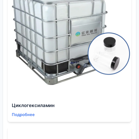
самого бисфенола А. Китайские производители,
например, сейчас вышли на очень хороший
уровень чистоты, и многие европейские
компандеры закупают сырье там, а потом делают
поликонденсацию у себя. Это создаёт сложную
цепочку.
Геополитические трения добавляют
неопределённости. Санкции, логистические
разрывы — всё это заставляет потребителей
искать дублирующие источники снабжения или
создавать буферные запасы. Для таких компаний,
как
ООО Шэньян Ихуа Новые Материалы
, с их
маркетинговой сетью в более чем 30 стран, это и
вызов, и возможность. Вызов — обеспечить
Циклогексиламин
бесперебойные поставки в разные юрисдикции.
Подробнее
Возможность — предложить себя как
альтернативного, надежного поставщика с
налаженной логистикой из Азии в Европу, СНГ и