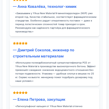
— Анна Ковалёва, технолог-химик
«Заказываем у Yihua New Material N-винилпирролидон (NVP) уже
второй год. Качество стабильное, соответствует фармацевтическим
стандартам. Особенно радует оперативность поставок — даже в
период логистических сложностей товар приходил в срок.
Рекомендуем как надёжного партнёра для фармацевтического
производства.»
— Дмитрий Соколов, инженер по
строительным материалам
«Используем поликарбоксилатный суперпластификатор PCE от
Yihua New Material в производстве высокопрочного бетона. Эффект
превзошёл ожидания: снижение водоцементного отношения без
потери подвижности. Упаковка — удобные хлопья в мешках по 25
кг. Сервис на высоте: менеджер помог подобрать дозировку под
наши условия.»
— Елена Петрова, закупщик
«Лигносульфонат кальция от Yihua New Material отлично