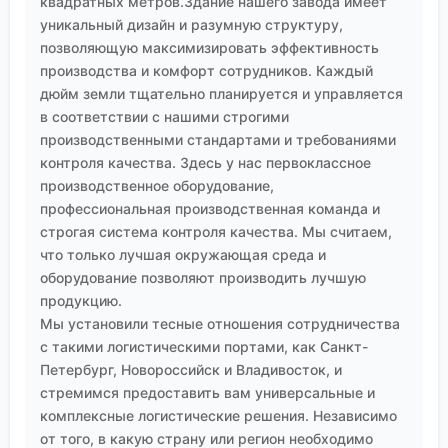
применения, как та же
ООО Шэньян Ихуа Новые
квадратных метров.Здание нашего завода имеет
Материалы
уникальный дизайн и разумную структуру,
с их фокусом на электронную
позволяющую максимизировать эффективность
промышленность и сотрудничеством со 100+
производства и комфорт сотрудников. Каждый
компаниями, имеют хорошие шансы. Ключевое —
дюйм земли тщательно планируется и управляется
оставаться гибкими, вкладываться в R&D именно в
в соответствии с нашими строгими
области модификации и применения, и, что
производственными стандартами и требованиями
немаловажно, выстраивать прозрачные и
контроля качества. Здесь у нас первоклассное
надежные цепочки поставок. В конечном счёте,
производственное оборудование,
рынок оценит не самого дешёвого, а самого
профессиональная производственная команда и
предсказуемого и компетентного партнёра. А
строгая система контроля качества. Мы считаем,
эпоксидные смолы
, при всех разговорах об
что только лучшая окружающая среда и
альтернативах, ещё долго останутся тем
оборудование позволяют производить лучшую
фундаментом, на котором стоит добрая половина
продукцию.
Мы установили тесные отношения сотрудничества
современной высокотехнологичной
с такими логистическими портами, как Санкт-
промышленности.
Петербург, Новороссийск и Владивосток, и
стремимся предоставить вам универсальные и
комплексные логистические решения. Независимо
от того, в какую страну или регион необходимо