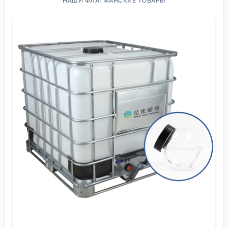
Сейчас основное напряжение на рынке — между
НАШИ ФЛАГМАНСКИЕ ТОВАРЫ
традиционными крупными производителями в
Китае, Европе и растущим спросом на
высокоочищенные марки. Если для строительных
клеев или простых отливок подходит стандартная
смола, то для электроники, особенно для
эпоксидных смол
в подложках ИС или изоляции в
литий-ионных аккумуляторах, нужна практически
фармацевтическая чистота. И здесь начинаются
сложности. Многие поставщики декларируют
высокие характеристики, но на практике партия к
партии бывают расхождения по ионным примесям,
цветности, вязкости. Сам сталкивался, когда
закупали для одного проекта по ЖК-дисплеям —
пришлось отбраковать две партии из-за
микроскопического, но критичного для
светопропускания, помутнения.
Интересно наблюдать за нишевыми игроками,