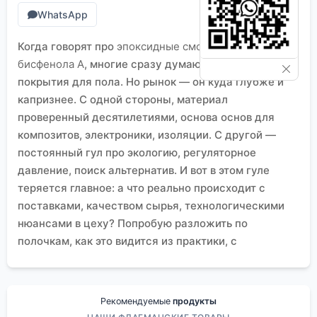
WhatsApp
Когда говорят про
эпоксидные смолы на основе
бисфенола A
, многие сразу думают про клей или
покрытия для пола. Но рынок — он куда глубже и
капризнее. С одной стороны, материал
проверенный десятилетиями, основа основ для
композитов, электроники, изоляции. С другой —
постоянный гул про экологию, регуляторное
давление, поиск альтернатив. И вот в этом гуле
теряется главное: а что реально происходит с
поставками, качеством сырья, технологическими
нюансами в цеху? Попробую разложить по
полочкам, как это видится из практики, с
примерами и, возможно, некоторыми спорными
выводами.
Текущий ландшафт: не только цена, но и ?
чистота?
Рекомендуемые
продукты