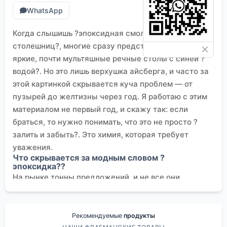
WhatsApp
Когда слышишь ?эпоксидная смола для
столешниц?, многие сразу представляют себе эти
яркие, почти мультяшные речные столы с синей ?
водой?. Но это лишь верхушка айсберга, и часто за
этой картинкой скрывается куча проблем — от
пузырей до желтизны через год. Я работаю с этим
материалом не первый год, и скажу так: если
браться, то нужно понимать, что это не просто ?
залить и забыть?. Это химия, которая требует
уважения.
Что скрывается за модным словом ?
эпоксидка??
На рынке тонны предложений, и не все они
одинаково полезны для столешницы. Основная
ошибка новичков — взять первую попавшуюся
смолу, например, для бижутерии или тонких
Рекомендуемые
продукты