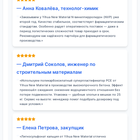
— Анна Ковалёва, технолог-химик
«Заказываем у Yihua New Material N-винилпирролидон (NVP) уже
второй год. Качество стабильное, соответствует фармацевтическим
стандартам. Особенно радует оперативность поставок — даже в
период логистических сложностей товар приходил в срок.
Рекомендуем как надёжного партнёра для фармацевтического
производства.»
— Дмитрий Соколов, инженер по
строительным материалам
«Используем поликарбоксилатный суперпластификатор PCE от
Yihua New Material в производстве высокопрочного бетона. Эффект
превзошёл ожидания: снижение водоцементного отношения без
потери подвижности. Упаковка — удобные хлопья в мешках по 25
кг. Сервис на высоте: менеджер помог подобрать дозировку под
наши условия.»
— Елена Петрова, закупщик
«Лигносульфонат кальция от Yihua New Material отлично