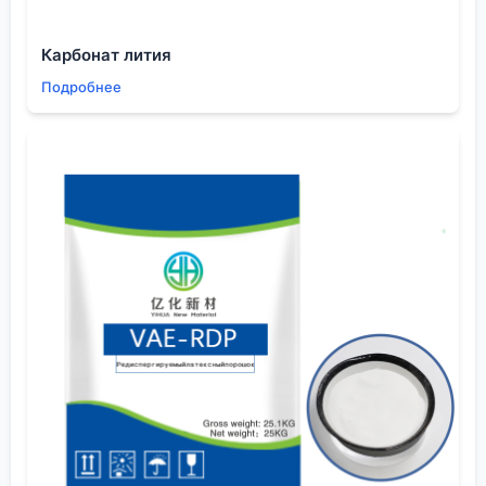
сухое?, а с влажностью не более 8-10%. Я
однажды поторопился с дубовым слэбом —
Карбонат лития
казалось, он сухой. Через сутки после заливки
Подробнее
смола в месте контакта с сердцевиной дерева
помутнела. Влага. Пришлось все счищать и
начинать заново, теряя время и материал.
Герметизация торцов и пор — обязательный
ритуал. Если этого не сделать, смола будет
бесконечно впитываться в дерево, образуя
некрасивые ?голодные? участки, а пузыри из
глубоких пор будут всплывать еще сутки. Я
использую для этого тонкий слой той же смолы, но
разведенной, или специальный герметик. Это
непаханное поле для экспериментов, и у каждого
мастера свой рецепт.
И, конечно, форма. Силиконовые бортики, скотч,
пластилин — что угодно, но утечек быть не
должно. Проверяю водой. Заливаю немного в