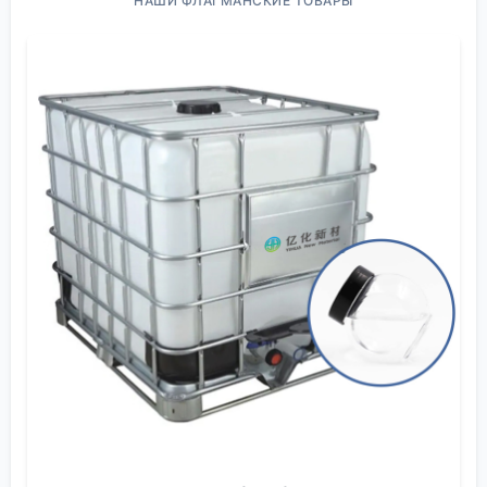
покрытий. Тут нужен именно
литьевой состав
с
НАШИ ФЛАГМАНСКИЕ ТОВАРЫ
низкой вязкостью, предназначенный для толстых
слоев. Он должен медленно и равномерно
полимеризоваться, чтобы успел выйти воздух и не
пошло перегрева. Я видел, как стол буквально ?
вело? из-за неправильно подобранной смолы —
внутренние напряжения никто не отменял.
Важный момент — устойчивость к УФ-излучению.
Без этого компонента ваш стильный дизайн с
деревянным слэбом через полгода на солнечной
стороне кухни может приобрести неприятный
желтоватый оттенок. И это уже не исправить.
Поэтому всегда смотрю на маркировку и
техпаспорт, ищу именно те составы, где заявлена
защита от ультрафиолета. Иногда приходится
добавлять стабилизаторы отдельно, но это уже
высший пилотаж.
Здесь, кстати, стоит упомянуть о поставщиках,