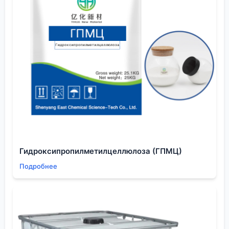
море, поэтому хороший респиратор и пылесос
обязательны.
Полировка до зеркального блеска. Многие на этом
экономят, используя автомобильные полироли. Но
они часто содержат силиконы, которые потом
мешают адгезии. Я пользуюсь специальными
пастами для полимеров или делаю финишный
тонкий слой смолы — т.н. ?глянцевую заливку?.
Это сложнее, но покрытие получается
монолитным и очень стойким.
Выводы и где искать хорошие материалы
Работа с
эпоксидной смолой для столешниц
— это
Гидроксипропилметилцеллюлоза (ГПМЦ)
постоянный баланс между искусством и точной
Подробнее
наукой. Нельзя полагаться только на глазомер и
вдохновение. Нужно изучать технические данные
материалов, тестировать их на небольших
образцах и не бояться сложных, нестандартных
решений. Ошибки будут — они и есть главный