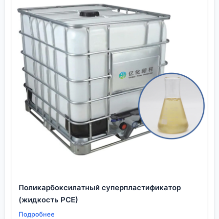
превратить их в преимущество. Когда смола и
дерево работают как одно целое, а не просто
соседствуют, тогда и получается по-настоящему
уникальная вещь. И ради этого стоит разбираться
в сортах смол, техниках заливки и часами
полировать поверхность до идеала.
Поликарбоксилатный суперпластификатор
(жидкость PCE)
Подробнее