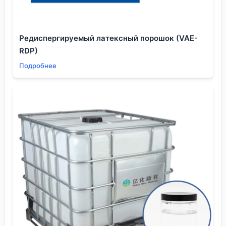
может провоцировать гидролиз целевого продукта
на стадии концентрирования или вызывать
коррозию оборудования.
Редиспергируемый латексный порошок (VAE-
Мы долго работали с одним заказчиком из сферы
RDP)
микроэлектроники. Они требовали от нас
Подробнее
органический экстракт с содержанием воды
менее 50 ppm. Стандартная сушка над
молекулярными ситами не всегда давала
стабильный результат, особенно при переходе на
новую партию растворителя от другого
поставщика. В итоге мы внедрили обязательный
онлайн-контроль влажности (датчики по методу
Карла Фишера) прямо на линии перед подачей
растворителя в экстрактор. Это добавило ступень
контроля, но полностью сняло проблему брака из-
за ?мокрого? растворителя. Иногда кажется, что
половина успеха в экстракции — это контроль не
над целевым веществом, а над, казалось бы,