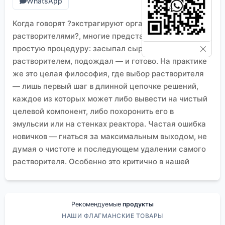
WhatsApp
Когда говорят ?экстрагируют органическими
растворителями?, многие представляют себе
простую процедуру: засыпал сырьё, залил
растворителем, подождал — и готово. На практике
же это целая философия, где выбор растворителя
— лишь первый шаг в длинной цепочке решений,
каждое из которых может либо вывести на чистый
целевой компонент, либо похоронить его в
эмульсии или на стенках реактора. Частая ошибка
новичков — гнаться за максимальным выходом, не
думая о чистоте и последующем удалении самого
растворителя. Особенно это критично в нашей
сфере — производстве высокочистых материалов
для электроники, где примеси на уровне ppm
могут привести к браку целой партии изделий.
Рекомендуемые
продукты
Растворитель — это не нейтральная среда
НАШИ ФЛАГМАНСКИЕ ТОВАРЫ
Возьмём, к примеру, наш опыт на производстве