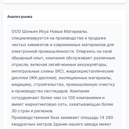
пласта технологических и химических задач. Это
постоянный поиск баланса между выходом и
Анализ рынка
чистотой, между эффективностью и стоимостью,
между классическими методами и новыми
ООО Шэньян Ихуа Новые Материалы.
ограничениями. Для таких компаний, как наша,
специализируется на производстве и продаже
работающих на стыке химии и высоких технологий,
чистых химикатов и современных материалов для
это ежедневная практика. И главный вывод,
электронной промышленности. Опираясь на свой
пожалуй, в том, что идеального универсального
обширный опыт, компания обслуживает различные
растворителя не существует. Есть правильно
отрасли, включая литий-ионные аккумуляторы,
подобранный растворитель для конкретной
интегральные схемы (ИС), жидкокристаллические
задачи, конкретного сырья и конкретных
дисплеи (ЖК-дисплеи), изоляционные материалы,
медицину, строительство, промышленную очистку
требований к конечному продукту. Всё остальное
и производство пестицидов. Компания
— уже детали, которые, впрочем, как мы
сотрудничает более чем со 100 компаниями и
убедились, и решают всё.
имеет маркетинговую сеть, охватывающую более
30 стран и регионов.
Производственная база занимает площадь 14 280
квадратных метров.Здание нашего завода имеет