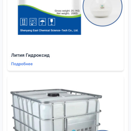
которое приходит с практикой, а часто и с
ошибками.
Экономика и безопасность: невидимые рамки
процесса
Говоря об экстракции, нельзя забывать, что это не
только научная, но и экономическая задача.
Стоимость растворителя, его регенерация,
взрывопожарная опасность — всё это жёстко
Лития Гидроксид
ограничивает полёт фантазии химика-технолога.
Подробнее
Например, дихлорметан — прекрасный экстрагент
для многих полярных соединений, но его
токсичность и ужесточающиеся экологические
нормы заставляют искать альтернативы.
Этилацетат безопаснее, но он более летуч и
пожароопасен, плюс у него выше цена.
В нашей компании,
ООО Шэньян Ихуа Новые
Материалы
, мы для каждого нового продукта
проводим не только химическую, но и технико-