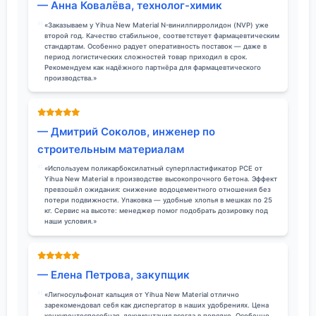
— Анна Ковалёва, технолог-химик
«Заказываем у Yihua New Material N-винилпирролидон (NVP) уже
второй год. Качество стабильное, соответствует фармацевтическим
стандартам. Особенно радует оперативность поставок — даже в
период логистических сложностей товар приходил в срок.
Рекомендуем как надёжного партнёра для фармацевтического
производства.»
— Дмитрий Соколов, инженер по
строительным материалам
«Используем поликарбоксилатный суперпластификатор PCE от
Yihua New Material в производстве высокопрочного бетона. Эффект
превзошёл ожидания: снижение водоцементного отношения без
потери подвижности. Упаковка — удобные хлопья в мешках по 25
кг. Сервис на высоте: менеджер помог подобрать дозировку под
наши условия.»
— Елена Петрова, закупщик
«Лигносульфонат кальция от Yihua New Material отлично
зарекомендовал себя как диспергатор в наших удобрениях. Цена
конкурентоспособная, документация всегда в порядке. Особенно