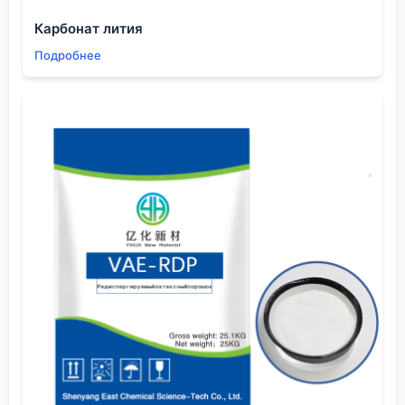
литров могут быть ?мёртвые зоны?, где
Карбонат лития
растворитель просто не перемешивается с водной
Подробнее
фазой. Приходится играть и со скоростью
мешалки, и с конструкцией аппарата. Однажды
мы даже ставили дополнительные перегородки в
реактор, чтобы улучшить гидродинамику. Эффект
был, но и энергозатраты выросли. Пришлось
искать компромисс между эффективностью
экстракции и экономикой процесса.
Вода — вечный враг и союзник
Особая головная боль — это влага. Казалось бы,
если мы
экстрагируют органическими
растворителями
из водного раствора, то вода и так
присутствует. Но речь о другом — о следовой
влаге в самом органическом растворителе. Для
таких продуктов, как высокочистые изоляционные
материалы или реактивы для
интегральных схем
,
даже 0.1% воды могут стать катастрофой. Она