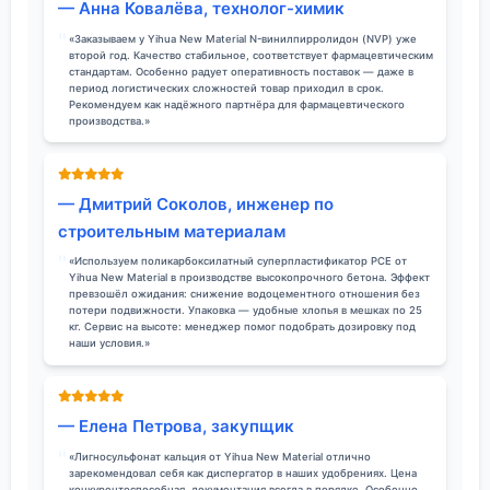
— Анна Ковалёва, технолог-химик
«Заказываем у Yihua New Material N-винилпирролидон (NVP) уже
второй год. Качество стабильное, соответствует фармацевтическим
стандартам. Особенно радует оперативность поставок — даже в
период логистических сложностей товар приходил в срок.
Рекомендуем как надёжного партнёра для фармацевтического
производства.»
— Дмитрий Соколов, инженер по
строительным материалам
«Используем поликарбоксилатный суперпластификатор PCE от
Yihua New Material в производстве высокопрочного бетона. Эффект
превзошёл ожидания: снижение водоцементного отношения без
потери подвижности. Упаковка — удобные хлопья в мешках по 25
кг. Сервис на высоте: менеджер помог подобрать дозировку под
наши условия.»
— Елена Петрова, закупщик
«Лигносульфонат кальция от Yihua New Material отлично
зарекомендовал себя как диспергатор в наших удобрениях. Цена
конкурентоспособная, документация всегда в порядке. Особенно