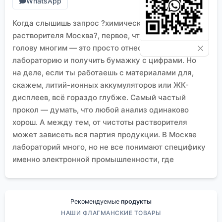
WhatsApp
Когда слышишь запрос ?химический анализ
растворителя Москва?, первое, что приходит в
голову многим — это просто отнести пробу в
лабораторию и получить бумажку с цифрами. Но
на деле, если ты работаешь с материалами для,
скажем, литий-ионных аккумуляторов или ЖК-
дисплеев, всё гораздо глубже. Самый частый
прокол — думать, что любой анализ одинаково
хорош. А между тем, от чистоты растворителя
может зависеть вся партия продукции. В Москве
лабораторий много, но не все понимают специфику
именно электронной промышленности, где
примеси на уровне ppm — это уже критично.
Почему стандартные методы иногда подводят
Взял я как-то партию N-метилпирролидона для
Рекомендуемые
продукты
одного проекта по изоляционным материалам.
НАШИ ФЛАГМАНСКИЕ ТОВАРЫ
Лаборатория, с которой давно работали, дала