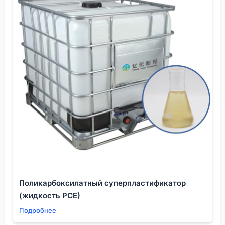
экономит время.
В конечном счёте,
химический анализ
растворителя в Москве
— это не разовая услуга, а
часть технологической цепочки. Его
эффективность зависит от того, насколько хорошо
химик-технолог, заказывающий анализ, понимает
свой процесс, и насколько гибко и
профессионально действует лаборатория. Когда
эти два звена работают слаженно, риски
минимизируются, а качество конечного продукта
— будь то литий-ионный аккумулятор или
жидкокристаллическая панель — становится
стабильным и предсказуемым. И опыт
поставщиков вроде
ООО Шэньян Ихуа Новые
Материалы
, которые изначально фокусируются на
Поликарбоксилатный суперпластификатор
высоких стандартах, здесь очень помогает,
(жидкость PCE)
задавая правильный уровень с самого начала.
Подробнее