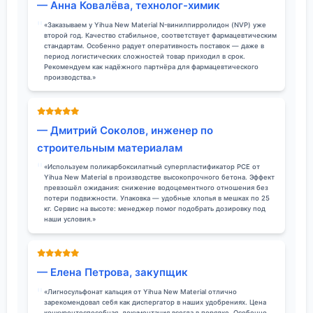
— Анна Ковалёва, технолог-химик
«Заказываем у Yihua New Material N-винилпирролидон (NVP) уже
второй год. Качество стабильное, соответствует фармацевтическим
стандартам. Особенно радует оперативность поставок — даже в
период логистических сложностей товар приходил в срок.
Рекомендуем как надёжного партнёра для фармацевтического
производства.»
— Дмитрий Соколов, инженер по
строительным материалам
«Используем поликарбоксилатный суперпластификатор PCE от
Yihua New Material в производстве высокопрочного бетона. Эффект
превзошёл ожидания: снижение водоцементного отношения без
потери подвижности. Упаковка — удобные хлопья в мешках по 25
кг. Сервис на высоте: менеджер помог подобрать дозировку под
наши условия.»
— Елена Петрова, закупщик
«Лигносульфонат кальция от Yihua New Material отлично
зарекомендовал себя как диспергатор в наших удобрениях. Цена
конкурентоспособная, документация всегда в порядке. Особенно