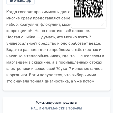
WhatsApp
Когда говорят про
химикаты для очистки воды
,
многие сразу представляют себе стандартный
набор: коагулянт, флокулянт, может, что-то для
коррекции pH. Но на практике всё сложнее.
Частая ошибка — думать, что можно взять ?
универсальное? средство и оно сработает везде.
Вода-то разная: где-то проблема с жёсткостью и
накипью в теплообменниках, где-то — с железом и
марганцем в скважине, а в промышленных стоках
электроники и вовсе свой ?букет? ионов металлов
и органики. Вот и получается, что выбор химии —
это сначала точная диагностика, а уже потом
подбор инструмента. Сам проходил через это,
когда пытался адаптировать программу очистки
для одного цеха с гальваническими линиями — не
Рекомендуемые
продукты
учёл влияние фосфатов в составе исходной воды
НАШИ ФЛАГМАНСКИЕ ТОВАРЫ
на эффективность осаждения никеля, пришлось