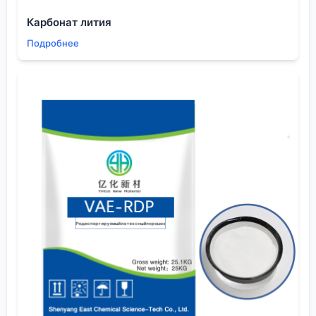
горняки по основной специализации. Их опыт в
Карбонат лития
точном синтезе говорит о многом.
Подробнее
И еще о дозировке. Её часто рассчитывают в
граммах на тонну, но это слишком грубая метрика
для тонкой настройки. На действующей фабрике
приходится смотреть на вещи проще: цвет пены,
размер пузырьков, структуру пенного продукта на
лотке. Бывает, добавляешь 10 граммов, а эффекта
ноль. Добавляешь еще 5 — и резкий скачок, но уже
с потерей селективности. Это нелинейная
зависимость. Иногда эффективнее не увеличивать
дозу основного
флотационного агента
, а сменить
его тип или ввести комбинацию. Скажем, для
тонковкрапленных руд иногда лучше работают
тиокарбаматы, чем классические ксантогенаты —
они дают более селективную, но менее прочную
пленку на минерале.
Практические ловушки и неочевидные связи