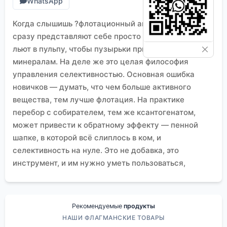
WhatsApp
Когда слышишь ?флотационный агент?, многие
сразу представляют себе просто химикат, который
льют в пульпу, чтобы пузырьки прилипали к
минералам. На деле же это целая философия
управления селективностью. Основная ошибка
новичков — думать, что чем больше активного
вещества, тем лучше флотация. На практике
перебор с собирателем, тем же ксантогенатом,
может привести к обратному эффекту — пенной
шапке, в которой всё слиплось в ком, и
селективность на нуле. Это не добавка, это
инструмент, и им нужно уметь пользоваться,
чувствуя пульпу буквально на ощупь.
Из чего складывается ?чувство? агента
Тут нет готовых рецептов на все случаи жизни.
Рекомендуемые
продукты
Возьмем, к примеру, флотацию сульфидных
НАШИ ФЛАГМАНСКИЕ ТОВАРЫ
медных руд. Можно взять стандартный бутиловый