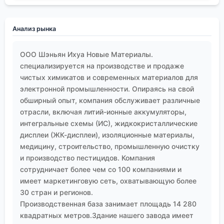
или введением триггера. Или в реагентах с
двойным действием, которые и собирают, и
вспенивают. Но пока это больше лабораторные
Анализ рынка
исследования. В реальном производстве
консерватизм велик: менять проверенную схему
ООО Шэньян Ихуа Новые Материалы.
реагентов на новую, непроверенную в
специализируется на производстве и продаже
промышленных объемах, — огромный риск.
чистых химикатов и современных материалов для
Внедрение идет медленно, шаг за шагом.
электронной промышленности. Опираясь на свой
Вместо заключения: ремесло, а не магия
обширный опыт, компания обслуживает различные
Так что, возвращаясь к началу.
Флотационный
отрасли, включая литий-ионные аккумуляторы,
агент
— это не панацея и не абстрактная
интегральные схемы (ИС), жидкокристаллические
химическая формула. Это практический
дисплеи (ЖК-дисплеи), изоляционные материалы,
медицину, строительство, промышленную очистку
инструмент, эффективность которого на 30%
и производство пестицидов. Компания
определяется его составом, а на 70% — умением
сотрудничает более чем со 100 компаниями и
технолога вписать его в конкретные условия:
имеет маркетинговую сеть, охватывающую более
данную руду, данную воду, данную аппаратурную
30 стран и регионов.
схему и данную экономическую ситуацию. Это
Производственная база занимает площадь 14 280
ремесло, основанное на опыте, наблюдательности
квадратных метров.Здание нашего завода имеет
и готовности к нестандартным решениям. Иногда