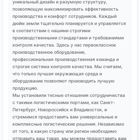
уникальный дизайн и разумную структуру,
решение лежит не в увеличении дозы, а в смене
позволяющую максимизировать эффективность
поставщика на того, кто гарантирует чистоту, как
производства и комфорт сотрудников. Каждый
та же
ООО Шэньян Ихуа
в своей нише, или в
дюйм земли тщательно планируется и управляется
подогреве воды, или в изменении точки
в соответствии с нашими строгими
производственными стандартами и требованиями
дозирования. Главное — не относиться к реагенту
контроля качества. Здесь у нас первоклассное
как к магическому эликсиру, а видеть его как одну
производственное оборудование,
из многих переменных в сложном уравнении
профессиональная производственная команда и
флотации. И постоянно это уравнение решать
строгая система контроля качества. Мы считаем,
заново.
что только лучшая окружающая среда и
оборудование позволяют производить лучшую
продукцию.
Мы установили тесные отношения сотрудничества
с такими логистическими портами, как Санкт-
Петербург, Новороссийск и Владивосток, и
стремимся предоставить вам универсальные и
комплексные логистические решения. Независимо
от того, в какую страну или регион необходимо
отправить ваш товар, мы можем предоставить вам