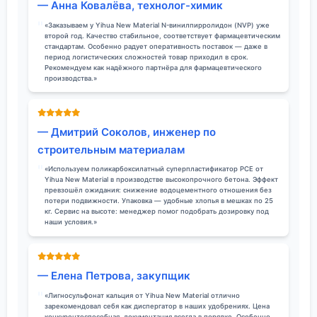
— Анна Ковалёва, технолог-химик
«Заказываем у Yihua New Material N-винилпирролидон (NVP) уже
второй год. Качество стабильное, соответствует фармацевтическим
стандартам. Особенно радует оперативность поставок — даже в
период логистических сложностей товар приходил в срок.
Рекомендуем как надёжного партнёра для фармацевтического
производства.»
— Дмитрий Соколов, инженер по
строительным материалам
«Используем поликарбоксилатный суперпластификатор PCE от
Yihua New Material в производстве высокопрочного бетона. Эффект
превзошёл ожидания: снижение водоцементного отношения без
потери подвижности. Упаковка — удобные хлопья в мешках по 25
кг. Сервис на высоте: менеджер помог подобрать дозировку под
наши условия.»
— Елена Петрова, закупщик
«Лигносульфонат кальция от Yihua New Material отлично
зарекомендовал себя как диспергатор в наших удобрениях. Цена
конкурентоспособная, документация всегда в порядке. Особенно