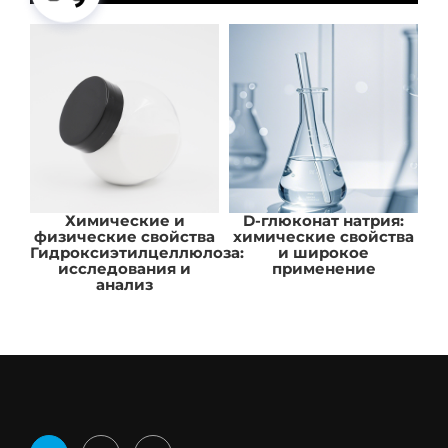
Химические и
D-глюконат натрия:
В
физические свойства
химические свойства
Гидроксиэтилцеллюлоза:
и широкое
исследования и
применение
анализ