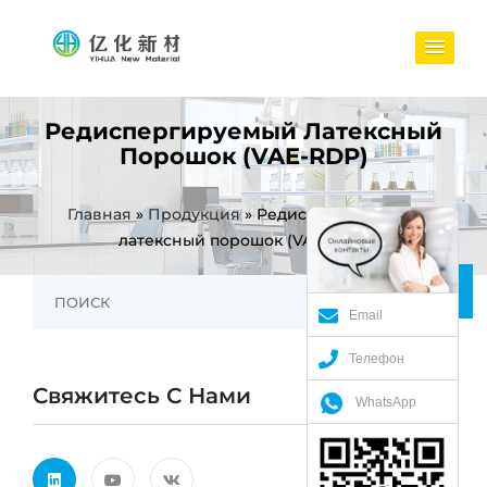
Редиспергируемый Латексный
Порошок (VAE-RDP)
Главная
»
Продукция
»
Редиспергируемый
латексный порошок (VAE-RDP)
Email
Телефон
Свяжитесь С Нами
WhatsApp