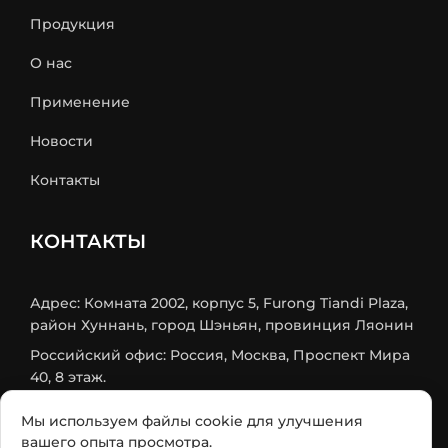
Продукция
О нас
Применение
Новости
Контакты
КОНТАКТЫ
Адрес: Комната 2002, корпус 5, Furong Tiandi Plaza,
район Хуннань, город Шэньян, провинция Ляонин
Российский офис: Россия, Москва, Проспект Мира
40, 8 этаж.
Mob/Wechat: +86 18524579984
Мы используем файлы cookie для улучшения
Телефон:
+86-24-31566438
вашего опыта просмотра.