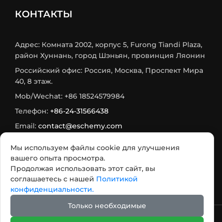
КОНТАКТЫ
Адрес: Комната 2002, корпус 5, Furong Tiandi Plaza,
район Хуннань, город Шэньян, провинция Ляонин
Российский офис: Россия, Москва, Проспект Мира
40, 8 этаж.
Mob/Wechat: +86 18524579984
Телефон:
+86-24-31566438
Email:
contact@eschemy.com
WhatsApp:
+8618524579984
Мы используем файлы cookie для улучшения
Max:
+7 933 716-75-73
вашего опыта просмотра.
Продолжая использовать этот сайт, вы
Telegram:
+7 985 482 2564
соглашаетесь с нашей
Политикой
конфиденциальности.
Только необходимые
2007 - 2026 Авторское право @ООО Шэньян Ихуа