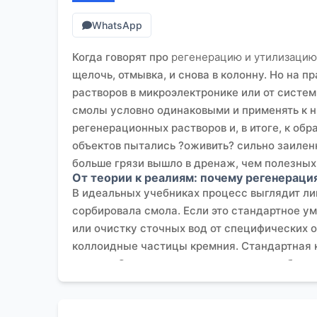
WhatsApp
Когда говорят про
регенерацию и утилизацию
щелочь, отмывка, и снова в колонну. Но на 
растворов в микроэлектронике или от систем
смолы условно одинаковыми и применять к ни
регенерационных растворов и, в итоге, к об
объектов пытались ?оживить? сильно заиле
больше грязи вышло в дренаж, чем полезных и
От теории к реалиям: почему регенерация
В идеальных учебниках процесс выглядит ли
сорбировала смола. Если это стандартное ум
или очистку сточных вод от специфических о
коллоидные частицы кремния. Стандартная к
центры. Смола выглядит как новая, а рабоча
последовательности: иногда нужен гипохлор
регенерация, а скорее, химическая реанима
Здесь стоит упомянуть опыт коллег из ООО