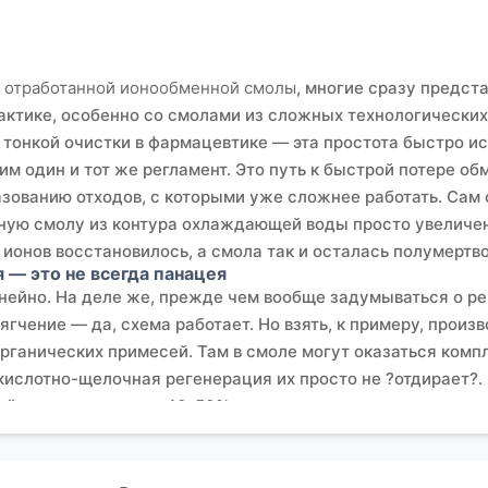
 отработанной ионообменной смолы
, многие сразу предст
практике, особенно со смолами из сложных технологически
 тонкой очистки в фармацевтике — эта простота быстро ис
м один и тот же регламент. Это путь к быстрой потере об
разованию отходов, с которыми уже сложнее работать. Сам 
нную смолу из контура охлаждающей воды просто увеличе
онов восстановилось, а смола так и осталась полумертвой.
 — это не всегда панацея
нейно. На деле же, прежде чем вообще задумываться о ре
ягчение — да, схема работает. Но взять, к примеру, прои
рганических примесей. Там в смоле могут оказаться комп
ислотно-щелочная регенерация их просто не ?отдирает?. 
я ёмкость падает на 40-50% уже после нескольких циклов
ит натрия для окисления органики, иногда — специальные
ция.
 Шэньян Ихуа Новые Материалы (их сайт —
eschemy.ru
). Ко