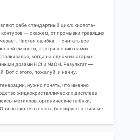
авляют себе стандартный цикл: кислота-
х контуров — скажем, от промывки травящих
чезает. Частая ошибка — считать все
менной ёмкости, к загрязнению самих
сталкивался, когда на одном из старых
нными дозами HCl и NaOH. Результат —
 Вот с этого, пожалуй, и начну.
генерации, нужно понять, что именно
зводство жидкокристаллических дисплеев
лексы металлов, органические плёнки,
Они остаются в порах, блокируют активные
. Приходится подбирать
 комплексообразователи. Это уже не
мпания, как известно, работает с