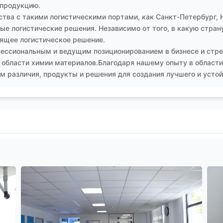
оянной основе в рамках комплексного обслуживания техноло
 продукцию.
териалы
и подобных им компаниях с серьёзным портфелем 
тва с такими логистическими портами, как Санкт-Петербург, 
е логистические решения. Независимо от того, в какую страну
ящее логистическое решение.
ессиональным и ведущим позиционированием в бизнесе и стре
 области химии материалов.Благодаря нашему опыту в области
 различия, продукты и решения для создания лучшего и устой