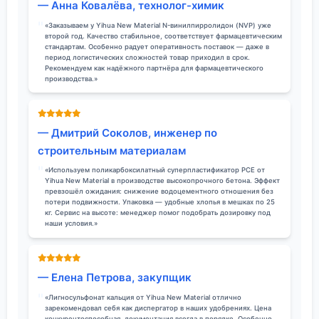
— Анна Ковалёва, технолог-химик
«Заказываем у Yihua New Material N-винилпирролидон (NVP) уже
второй год. Качество стабильное, соответствует фармацевтическим
стандартам. Особенно радует оперативность поставок — даже в
период логистических сложностей товар приходил в срок.
Рекомендуем как надёжного партнёра для фармацевтического
производства.»
— Дмитрий Соколов, инженер по
строительным материалам
«Используем поликарбоксилатный суперпластификатор PCE от
Yihua New Material в производстве высокопрочного бетона. Эффект
превзошёл ожидания: снижение водоцементного отношения без
потери подвижности. Упаковка — удобные хлопья в мешках по 25
кг. Сервис на высоте: менеджер помог подобрать дозировку под
наши условия.»
— Елена Петрова, закупщик
«Лигносульфонат кальция от Yihua New Material отлично
зарекомендовал себя как диспергатор в наших удобрениях. Цена
конкурентоспособная, документация всегда в порядке. Особенно