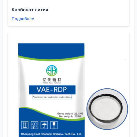
компоненты туда, куда другие растворители не
Карбонат лития
проходят. Но именно поэтому его чистота
Подробнее
критична. Обычный технический ДМСО с
остатками диметилсульфида — это брак для таких
задач. Мы как-то закупили партию у нового
поставщика, сэкономили, а потом полгода
разбирались с аномалиями в вольт-амперных
характеристиках микросхем. Причина оказалась в
микропримесях металлов в том самом
растворителе.
Практические ловушки и ?подводные камни?
Работая с ДМСО, всегда нужно помнить про его
гигроскопичность. Он жадно впитывает воду из
воздуха, и это меняет его свойства кардинально.
Открыл канистру, поработал полдня без азотной
подушки — и всё, параметры уже не те. Особенно
критично для процессов, где важна
диэлектрическая проницаемость или точная