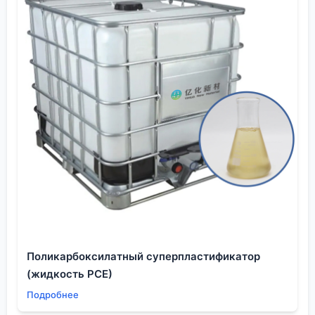
любят писать, на деле — результат глубокого
понимания его физико-химии. Да, он растворяет
удивительный спектр веществ, но истинное
мастерство — знать, когда его применять, в какой
форме, с какими предосторожностями и, что не
менее важно, у какого поставщика покупать.
Специализация поставщика, как в случае с
компанией, ориентированной на электронные
материалы, — это не маркетинг, а гарантия того,
что они прошли через те же проблемы и знают
подводные камни, которые не описаны в
учебниках. В этом, пожалуй, и есть главный
практический секрет работы с таким ?простым? и
одновременно сложным растворителем.
Поликарбоксилатный суперпластификатор
(жидкость PCE)
Подробнее