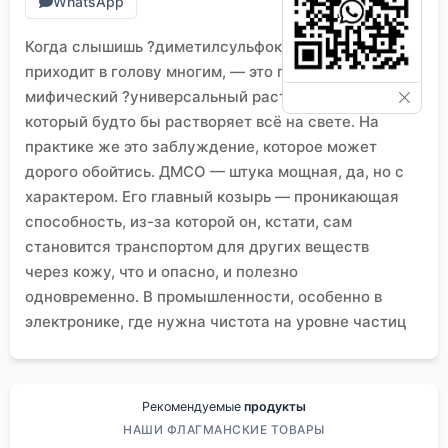
WhatsApp
Когда слышишь ?диметилсульфоксид?, первое, что
приходит в голову многим, — это почти
мифический ?универсальный растворитель?,
который будто бы растворяет всё на свете. На
практике же это заблуждение, которое может
дорого обойтись. ДМСО — штука мощная, да, но с
характером. Его главный козырь — проникающая
способность, из-за которой он, кстати, сам
становится транспортом для других веществ
через кожу, что и опасно, и полезно
одновременно. В промышленности, особенно в
электронике, где нужна чистота на уровне частиц
на миллиард, к нему относятся с огромным
уважением и осторожностью. Я много раз видел,
как люди, наслушавшись про ?универсальность?,
Рекомендуемые
продукты
пытаются им заменить всё подряд — от
НАШИ ФЛАГМАНСКИЕ ТОВАРЫ
изопропанола до N-метилпирролидона — и потом