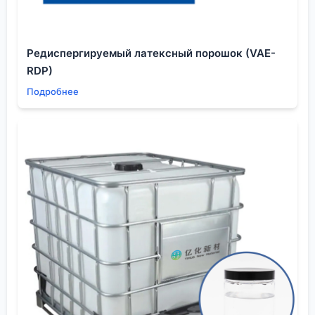
концентрация. У нас в лаборатории был случай,
когда из-за этого ?намокшего?
диметилсульфоксида
не сошлась тонкая структура
Редиспергируемый латексный порошок (VAE-
на ЖК-дисплее — появились микроскопические
RDP)
дефекты выравнивания. Пришлось внедрять
Подробнее
строгий протокол хранения: только в сухой
атмосфере, только в малой таре.
Ещё один момент — совместимость с
материалами. Он отлично дружит со стеклом и
тефлоном, но некоторые виды пластиков,
резиновые прокладки, даже определённые сорта
нержавейки могут пострадать. Проверять нужно
каждый раз. Я всегда советую коллегам делать
тестовое погружение образца материала перед
тем, как запускать процесс. Сэкономит нервы и
деньги. Особенно это актуально для систем
фильтрации и трубопроводов на производстве.
Температура замерзания около 18°C — это тоже