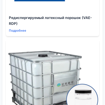
кислоту. Контроль атмосферы, материала реактора
— всё имеет значение. Я помню один проект по
производству прекурсора для пестицидов, где как
Редиспергируемый латексный порошок (VAE-
раз эта неучтённая окисляемость привела к
RDP)
задержке поставок. Пришлось срочно менять
Подробнее
протокол инертизации.
В контексте
производных пиридина
для литий-
ионных аккумуляторов интерес представляет не
столько сам пиколин, сколько его дальнейшие
производные, например, в качестве
функциональных добавок к электролитам. Здесь
важна не просто чистота, а сверхнизкое
содержание металлических примесей.
Стандартная очистка органическими
растворителями тут не сработает. Нужны методы,
вроде зонной плавки или многократной перегонки
в глубоком вакууме. И опять же, для β и γ изомеров
условия будут разными из-за разной