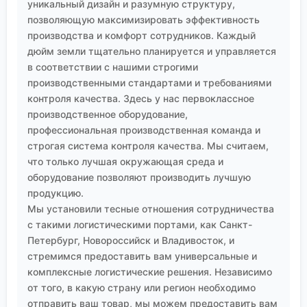
значение. И именно внимание к таким деталям, как
уникальный дизайн и разумную структуру,
позволяющую максимизировать эффективность
мне кажется, позволяет компаниям строить
производства и комфорт сотрудников. Каждый
долгосрочное сотрудничество с десятками
дюйм земли тщательно планируется и управляется
партнёров по всему миру, как это делает
в соответствии с нашими строгими
упомянутая компания. Это не простая торговля,
производственными стандартами и требованиями
это сложная технологическая логистика, где
контроля качества. Здесь у нас первоклассное
знание продукта — ключевой актив.
производственное оборудование,
профессиональная производственная команда и
строгая система контроля качества. Мы считаем,
что только лучшая окружающая среда и
оборудование позволяют производить лучшую
продукцию.
Мы установили тесные отношения сотрудничества
с такими логистическими портами, как Санкт-
Петербург, Новороссийск и Владивосток, и
стремимся предоставить вам универсальные и
комплексные логистические решения. Независимо
от того, в какую страну или регион необходимо
отправить ваш товар, мы можем предоставить вам