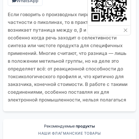
WhatsApp
Если говорить о производных пиридина, в
частности о пиколинах, то в практике часто
возникает путаница между α, β и γ позициями,
особенно когда речь заходит о селективности
синтеза или чистоте продукта для специфичных
применений. Многие считают, что разница — лишь
в положении метильной группы, но на деле это
определяет всё: от реакционной способности до
токсикологического профиля и, что критично для
заказчика, конечной стоимости. В работе с такими
соединениями, особенно поставляя их для
электронной промышленности, нельзя полагаться
только на паспорт качества — нужен свой, иногда
довольно жёсткий, практический контроль.
Базовые изомеры и их ?характер?
Рекомендуемые
продукты
Начнём с основ, которые почему-то часто
НАШИ ФЛАГМАНСКИЕ ТОВАРЫ
упускают из виду в технической документации. α-