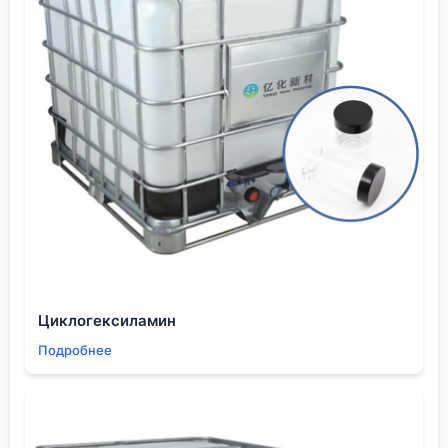
изомера, а использовать имеющуюся смесь для
синтеза производного, где положение метильной
группы не является критичным на следующем
этапе. Например, при глубоком окислении до
пиридиндикарбоновых кислот. Но это решение
требует от технолога глубокого понимания химии
всего процесса. Ошибка в оценке может привести
к тому, что выход целевого продукта упадёт в
разы.
Именно в таких ситуациях ценен опыт поставщика,
который видит не просто банку с реактивом, а
понимает его дальнейший путь. Когда компания
заявляет о специализации на чистых химикатах
Циклогексиламин
для электроники, как
ООО Шэньян Ихуа Новые
Подробнее
Материалы
, это подразумевает, что они могут дать
консультацию не только по спецификациям, но и
по типичным проблемам применения их
продуктов. Это то, что отличает просто продавца