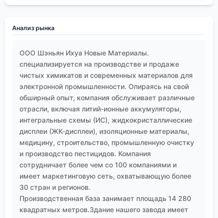
уровне ppb?. Это требует от производителей и
поставщиков, включая таких игроков, как
ООО
Шэньян Ихуа Новые Материалы
, постоянного
Анализ рынка
развития аналитической базы и технологий
очистки. Старое доброе разделение на
ООО Шэньян Ихуа Новые Материалы.
ректификационных колоннах постепенно
специализируется на производстве и продаже
дополняется, а иногда и заменяется
чистых химикатов и современных материалов для
хроматографическими методами, включая
электронной промышленности. Опираясь на свой
обширный опыт, компания обслуживает различные
препаративную ЖХ.
отрасли, включая литий-ионные аккумуляторы,
Так что, возвращаясь к началу. Когда видишь в
интегральные схемы (ИС), жидкокристаллические
спецификации ?производные пиридина, α β γ
дисплеи (ЖК-дисплеи), изоляционные материалы,
пиколины?, стоит задать себе десяток
медицину, строительство, промышленную очистку
уточняющих вопросов. Для чего? В какой процесс?
и производство пестицидов. Компания
Какие допуски? Ответы на них определят и выбор
сотрудничает более чем со 100 компаниями и
поставщика, и конечный успех проекта. Опыт, в
имеет маркетинговую сеть, охватывающую более
том числе и негативный, подсказывает, что на этих
30 стран и регионов.
соединениях мелочей не бывает. Каждая деталь
Производственная база занимает площадь 14 280
— от упаковки до метода отбора пробы — имеет
квадратных метров.Здание нашего завода имеет