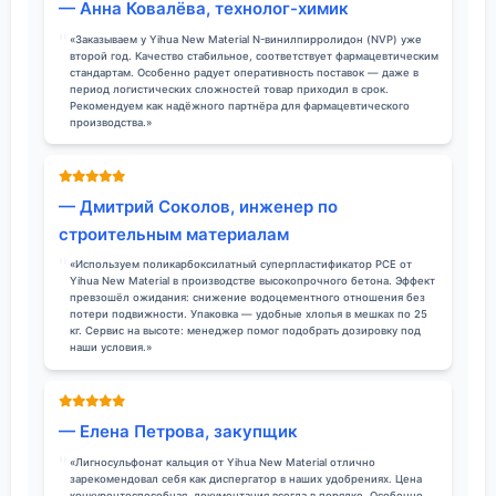
— Анна Ковалёва, технолог-химик
«Заказываем у Yihua New Material N-винилпирролидон (NVP) уже
второй год. Качество стабильное, соответствует фармацевтическим
стандартам. Особенно радует оперативность поставок — даже в
период логистических сложностей товар приходил в срок.
Рекомендуем как надёжного партнёра для фармацевтического
производства.»
— Дмитрий Соколов, инженер по
строительным материалам
«Используем поликарбоксилатный суперпластификатор PCE от
Yihua New Material в производстве высокопрочного бетона. Эффект
превзошёл ожидания: снижение водоцементного отношения без
потери подвижности. Упаковка — удобные хлопья в мешках по 25
кг. Сервис на высоте: менеджер помог подобрать дозировку под
наши условия.»
— Елена Петрова, закупщик
«Лигносульфонат кальция от Yihua New Material отлично
зарекомендовал себя как диспергатор в наших удобрениях. Цена
конкурентоспособная, документация всегда в порядке. Особенно