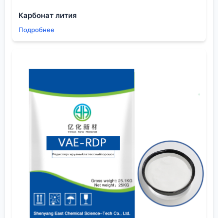
батарей до медицины. И для каждой — свои
Карбонат лития
требования. Для прекурсоров в электронике даже
Подробнее
следы неправильного изомера могут
катастрофически повлиять на морфологию плёнки
или подвижность заряда. Об этом редко пишут в
открытых источниках, но это знает любой
технолог, который хоть раз получал брак на линии
из-за ?чистого?, но не того пиколина.
Применения и скрытые сложности
Возьмём, к примеру, синтез лигандов для
катализаторов или фармацевтических
промежуточных продуктов. α-пиколин здесь часто
выступает как лиганд или строительный блок. Но
его склонность к окислению по метильной группе
— это постоянная головная боль. Можно получить
прекрасный комплекс в лаборатории, а при
попытке промышленного синтеза выход падает,
потому что часть сырья ушла в пиколиновую