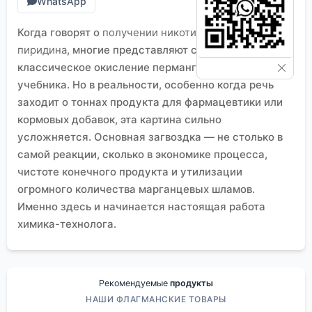
WhatsApp
Когда говорят о
получении никотиновой кислоты из
пиридина
, многие представляют себе
классическое окисление перманганатом калия из
учебника. Но в реальности, особенно когда речь
заходит о тоннах продукта для фармацевтики или
кормовых добавок, эта картина сильно
усложняется. Основная загвоздка — не столько в
самой реакции, сколько в экономике процесса,
чистоте конечного продукта и утилизации
огромного количества марганцевых шламов.
Именно здесь и начинается настоящая работа
химика-технолога.
Классика жанра и её промышленные
ограничения
Да, схема работает. Пиридин окисляется до
никотиновой кислоты, обычно через стадию 3-
Рекомендуемые
продукты
цианпиридина или прямым жестким окислением.
НАШИ ФЛАГМАНСКИЕ ТОВАРЫ