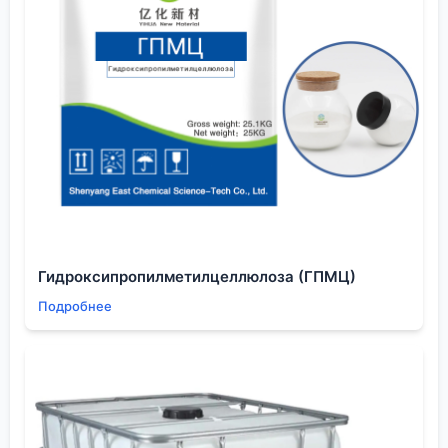
пробные синтезы.
Здесь опыт компаний-поставщиков, которые
ежедневно сталкиваются с подобными задачами
контроля чистоты для микроэлектроники или
аккумуляторов, бесценен. Их протоколы анализа и
система обеспечения качества часто могут дать
подсказку для оптимизации собственных методов.
Ведь требования к чистоте материалов для
интегральных схем порой даже строже, чем в
фармацевтике.
Взгляд в будущее процесса
Гидроксипропилметилцеллюлоза (ГПМЦ)
Куда движется технология? Давление экологов
Подробнее
заставляет искать более 'зеленые' методы
окисления. Исследуются каталитические системы
с пероксидом водорода, возможно, в
сверхкритической воде. Пока это лабораторные
разработки, но тенденция понятна: уйти от
стехиометрических окислителей к каталитическим