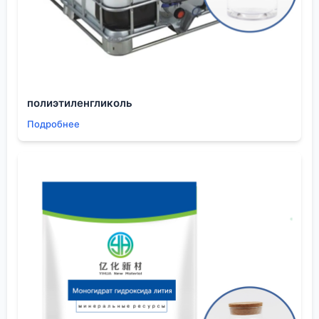
адаптировать для контроля побочных продуктов в
никотиновой кислоте.
Альтернативные маршруты и экономическая
целесообразность
Помимо аммоксидирования, есть и другие пути.
Например, окисление β-пиколина. Но здесь своя
полиэтиленгликоль
головная боль — доступность и цена самого β-
Подробнее
пиколина. Или электрохимическое окисление —
красиво с научной точки зрения, но пока для
крупнотоннажного производства выглядит
сомнительно из-за капитальных затрат на
электролизеры и вопросы с энергопотреблением.
Каждый раз, рассматривая новый метод,
упираешься в стоимость сырья и капитальных
вложений.
Получение никотиновой кислоты из
пиридина
через аммоксидирование остается
рабочей лошадкой именно потому, что пиридин —
относительно доступное и дешевое сырье,