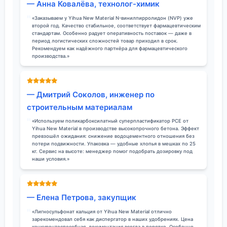
— Анна Ковалёва, технолог-химик
«Заказываем у Yihua New Material N-винилпирролидон (NVP) уже
второй год. Качество стабильное, соответствует фармацевтическим
стандартам. Особенно радует оперативность поставок — даже в
период логистических сложностей товар приходил в срок.
Рекомендуем как надёжного партнёра для фармацевтического
производства.»
— Дмитрий Соколов, инженер по
строительным материалам
«Используем поликарбоксилатный суперпластификатор PCE от
Yihua New Material в производстве высокопрочного бетона. Эффект
превзошёл ожидания: снижение водоцементного отношения без
потери подвижности. Упаковка — удобные хлопья в мешках по 25
кг. Сервис на высоте: менеджер помог подобрать дозировку под
наши условия.»
— Елена Петрова, закупщик
«Лигносульфонат кальция от Yihua New Material отлично
зарекомендовал себя как диспергатор в наших удобрениях. Цена
конкурентоспособная, документация всегда в порядке. Особенно