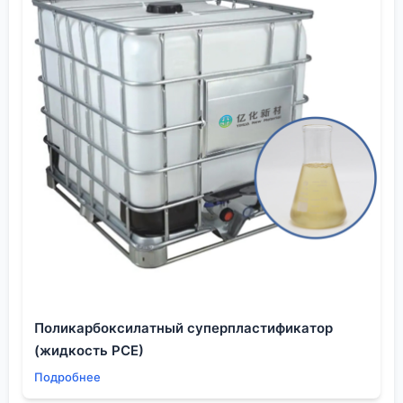
провести реакцию в реакторе, но и выстроить
логистику, обеспечить стабильное качество сырья
и найти устойчивые рынки сбыта для своей
продукции в различных отраслях
промышленности.
Поликарбоксилатный суперпластификатор
(жидкость PCE)
Подробнее