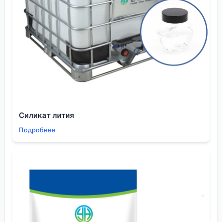
компании.
Практические проблемы контроля качества и
спецификации
В итоге все упирается в качество. Спецификация
на никотиновую кислоту для кормовых добавок и
для синтеза лекарств — это две большие разницы.
В первом случае главное — содержание основного
вещества, во втором — жесткие лимиты на
тяжелые металлы, остаточные растворители,
посторонние гетероциклические примеси.
Силикат лития
Метод ВЭЖХ становится нашим главным
Подробнее
инструментом. Нужно отслеживать не только
никотиновую кислоту, но и возможные примеси:
изоникотиновую кислоту (она может образоваться
при недостаточной селективности), остатки
амида, продукты дальнейшего окисления. Иногда
на хроматограмме появляются 'неопознанные
пики', и начинается детективная работа:
сопоставление с образцами, поиск в литературе,