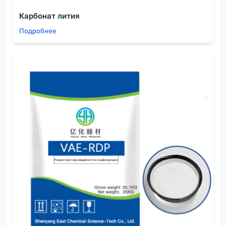
Допустим, 3-цианпиридин получили. Дальше —
Карбонат лития
гидролиз до кислоты. Казалось бы, щелочь, вода,
Подробнее
нагрели. Но и здесь полно нюансов. Концентрация
щелочи, температура, время. Если недодержать —
останется амид, который потом сложно отделить.
Если передержать или перегреть — пойдут
процессы декарбоксилирования, образуется
пиридин, и выход падает. Нужно ловить момент по
кинетике.
Оборудование тоже играет роль. Эмалированные
реакторы хороши, но при высоких концентрациях
щелочи есть риск повреждения эмали.
Нержавейка определенных марок — надежнее.
Еще момент — выделение продукта. После
подкисления никотиновая кислота выпадает в
осадок, но это не всегда красивый
кристаллический порошок. Иногда получается
плотная, плохо отфильтровываемая масса.