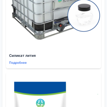
разные ?воды? — в прямом и переносном смысле.
Ограничения и ?подводные камни?:
гигроскопичность и совместимость
Главный бич
повидона
— его гигроскопичность. В
сухом виде он жадно впитывает воду из воздуха.
Это создает массу проблем при хранении и
дозировании. Если мешок вскрыт и плохо закрыт,
через пару дней можно получить комья, которые
потом сложно растворить. В условиях высокой
влажности в цехе это критично. Приходится
Силикат лития
организовывать особые условия хранения, что не
Подробнее
всегда удобно на производстве.
Вторая головная боль — химическая
совместимость.
Повидон
не дружит с сильными
окислителями, некоторыми солями поливалентных
металлов (может выпадать в осадок), танинами. В
одном из проектов по созданию
обеззараживающей композиции мы попытались
совместить его с одним сильным четвертичным