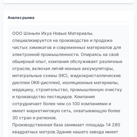
четкого определения задачи. И успех его
применения часто зависит не от самого полимера,
Анализ рынка
а от того, насколько глубоко ты погрузился в
контекст его использования. Опыт, в том числе
ООО Шэньян Ихуа Новые Материалы.
негативный, и внимание к деталям — здесь
специализируется на производстве и продаже
лучшие советчики.
чистых химикатов и современных материалов для
электронной промышленности. Опираясь на свой
обширный опыт, компания обслуживает различные
отрасли, включая литий-ионные аккумуляторы,
интегральные схемы (ИС), жидкокристаллические
дисплеи (ЖК-дисплеи), изоляционные материалы,
медицину, строительство, промышленную очистку
и производство пестицидов. Компания
сотрудничает более чем со 100 компаниями и
имеет маркетинговую сеть, охватывающую более
30 стран и регионов.
Производственная база занимает площадь 14 280
квадратных метров.Здание нашего завода имеет