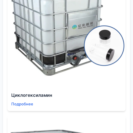
Интерес сейчас смещается в сторону его
модифицированных форм. Кросповидон
(нерастворимая сшитая форма) — это уже
отдельная большая тема, преимущественно для
фармацевтики. Но есть и другие направления.
Например, повидон с привитыми
функциональными группами для направленной
адсорбции или в качестве носителя
катализаторов. Или его композиции с другими
полимерами для создания материалов с заданным
профилем высвобождения — это актуально не
только для таблеток, но и, скажем, для медленно
высвобождающихся агентов в защитных
Циклогексиламин
покрытиях или сельском хозяйстве (а это как раз
Подробнее
входит в сферу интересов
ООО Шэньян Ихуа Новые
Материалы
).
Судя по широкому спектру обслуживаемых
отраслей на их сайте, от литий-ионных