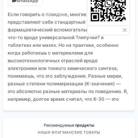
WhatsApp
Если говорить о
повидоне
, многие сразу
представляют себе стандартный
фармацевтический вспомогательный компонент,
что-то вроде универсальной ?липучки? в
таблетках или мазях. Но на практике, особенно
когда работаешь с материалами для
высокотехнологичных отраслей вроде
электроники или тонкого химического синтеза,
понимаешь, что это заблуждение. Разные марки,
разные степени полимеризации (K-значения) —
это абсолютно разные материалы по поведению. Я,
например, долгое время считал, что K-30 — это
некий золотой стандарт для большинства задач,
пока не столкнулся с проблемой остаточной
влажности в одном из составов для
Рекомендуемые
продукты
изоляционного покрытия. Оказалось, что для
НАШИ ФЛАГМАНСКИЕ ТОВАРЫ
некоторых полимерных систем критична именно