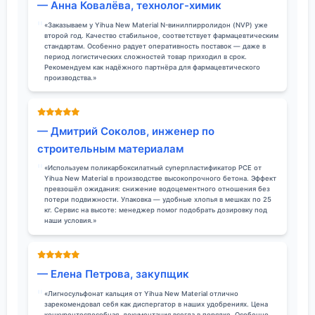
— Анна Ковалёва, технолог-химик
«Заказываем у Yihua New Material N-винилпирролидон (NVP) уже
второй год. Качество стабильное, соответствует фармацевтическим
стандартам. Особенно радует оперативность поставок — даже в
период логистических сложностей товар приходил в срок.
Рекомендуем как надёжного партнёра для фармацевтического
производства.»
— Дмитрий Соколов, инженер по
строительным материалам
«Используем поликарбоксилатный суперпластификатор PCE от
Yihua New Material в производстве высокопрочного бетона. Эффект
превзошёл ожидания: снижение водоцементного отношения без
потери подвижности. Упаковка — удобные хлопья в мешках по 25
кг. Сервис на высоте: менеджер помог подобрать дозировку под
наши условия.»
— Елена Петрова, закупщик
«Лигносульфонат кальция от Yihua New Material отлично
зарекомендовал себя как диспергатор в наших удобрениях. Цена
конкурентоспособная, документация всегда в порядке. Особенно