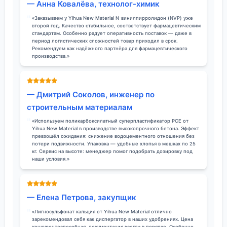
— Анна Ковалёва, технолог-химик
«Заказываем у Yihua New Material N-винилпирролидон (NVP) уже
второй год. Качество стабильное, соответствует фармацевтическим
стандартам. Особенно радует оперативность поставок — даже в
период логистических сложностей товар приходил в срок.
Рекомендуем как надёжного партнёра для фармацевтического
производства.»
— Дмитрий Соколов, инженер по
строительным материалам
«Используем поликарбоксилатный суперпластификатор PCE от
Yihua New Material в производстве высокопрочного бетона. Эффект
превзошёл ожидания: снижение водоцементного отношения без
потери подвижности. Упаковка — удобные хлопья в мешках по 25
кг. Сервис на высоте: менеджер помог подобрать дозировку под
наши условия.»
— Елена Петрова, закупщик
«Лигносульфонат кальция от Yihua New Material отлично
зарекомендовал себя как диспергатор в наших удобрениях. Цена
конкурентоспособная, документация всегда в порядке. Особенно