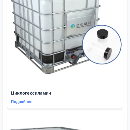
специализированными производителями,
ориентированными на рынок высоких технологий,
как упомянутая компания, представляется не
просто удобным, а стратегически важным для
снижения рисков в производстве.
Всё это, конечно, не истина в последней
инстанции. У каждого своя специфика. Но
надеюсь, эти заметки, основанные на реальных
шишках и найденных решениях, помогут кому-то
сэкономить время и избежать очевидных, но
дорогостоящих ошибок.
Циклогексиламин
Подробнее