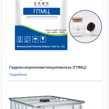
применений в электронной промышленности
необходимо:
Во-первых, глубоко понимать механизм реакции в
вашей конкретной системе. Во-вторых, тщательно
специфицировать реагент не только по чистоте, но
и по происхождению, методу анализа, упаковке.
В-третьих, рассматривать поставщика как часть
технологической цепочки, проверяя его
экспертизу в смежных областях, будь то
медицина, строительная химия или промышленная
очистка — это часто говорит о широте опыта и
Гидроксипропилметилцеллюлоза (ГПМЦ)
умении адаптировать продукты.
Подробнее
Наш путь от лабораторных проблем к стабильному
процессу показал, что успех лежит на стыке
фундаментальной химии (понимание комплекса) и
прикладной логистики (как этот комплекс
доставить до реактора без потери свойств). И в
этом контексте сотрудничество со