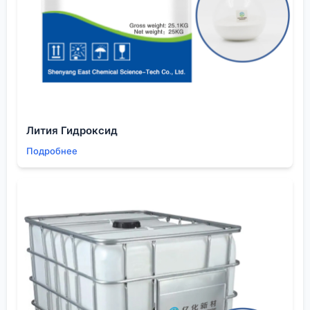
что критично.
Взаимосвязь с другими процессами в
электронной промышленности
Работа с
пиридин so3
— это частный случай
общей философии в химии функциональных
материалов. Требования к чистоте,
воспроизводимости и документированию здесь на
порядок выше, чем в обычном органическом
Лития Гидроксид
синтезе. Любая примесь может мигрировать в
Подробнее
готовом устройстве — в том же литий-ионном
аккумуляторе или слое ЖК-ячейки — и вызывать
деградацию.
Поэтому выбор поставщика — это не просто
покупка реактива. Это выбор партнёра, который
понимает конечное применение. Когда видишь, что
компания, такая как
ООО Шэньян Ихуа Новые
Материалы
, позиционирует себя именно как
партнёр для отраслей высоких технологий (ИС,