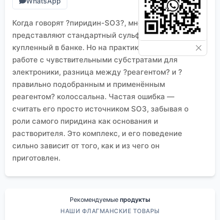
WhatsApp
Когда говорят ?пиридин-SO3?, многие сразу
представляют стандартный сульфирующий агент,
купленный в банке. Но на практике, особенно при
работе с чувствительными субстратами для
электроники, разница между ?реагентом? и ?
правильно подобранным и применённым
реагентом? колоссальна. Частая ошибка —
считать его просто источником SO3, забывая о
роли самого пиридина как основания и
растворителя. Это комплекс, и его поведение
сильно зависит от того, как и из чего он
приготовлен.
Опыт работы с коммерческими продуктами и
их ограничения
В лаборатории мы часто использовали готовый
комплекс от крупных поставщиков. Казалось бы,
Рекомендуемые
продукты
всё просто: открыл, взвесил, провёл реакцию. Но
НАШИ ФЛАГМАНСКИЕ ТОВАРЫ