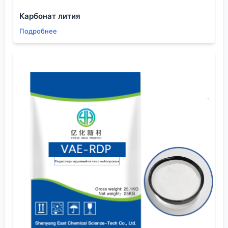
продукты. Температура, время, способ
Карбонат лития
добавления — всё перепробовали.
Подробнее
Ключевым стало понимание, что активной
частицей является не свободный SO3, а именно
пиридинсульфотриоксидный комплекс. Его
активность и селективность зависят от среды. Мы
перешли на хлорбензол в качестве растворителя
вместо ДМФА и стали использовать комплекс,
приготовленный ex situ из абсолютного пиридина и
олеума с последующей тщательной отгонкой
избытка пиридина. Процедура громоздкая, но
необходимая.
Здесь опыт
ООО Шэньян Ихуа Новые Материалы
в
поставках для фармацевтики и изоляционных
материалов оказался косвенно полезен. В их
линейках есть продукты, требующие аналогичного
контроля за стабильностью и стехиометрией
комплексов. Их подход к документированию