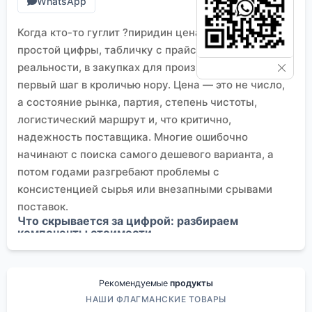
WhatsApp
Когда кто-то гуглит ?пиридин цена?, он часто ждет
простой цифры, табличку с прайсом. Но в
реальности, в закупках для производства, это
первый шаг в кроличью нору. Цена — это не число,
а состояние рынка, партия, степень чистоты,
логистический маршрут и, что критично,
надежность поставщика. Многие ошибочно
начинают с поиска самого дешевого варианта, а
потом годами разгребают проблемы с
консистенцией сырья или внезапными срывами
поставок.
Что скрывается за цифрой: разбираем
компоненты стоимости
Итак, берем конкретный пример. Допустим, нужен
пиридин с чистотой 99.9% для синтеза
промежуточного продукта в агрохимии. Цена от
Рекомендуемые
продукты
китайского завода, от немецкого дистрибьютора и
НАШИ ФЛАГМАНСКИЕ ТОВАРЫ