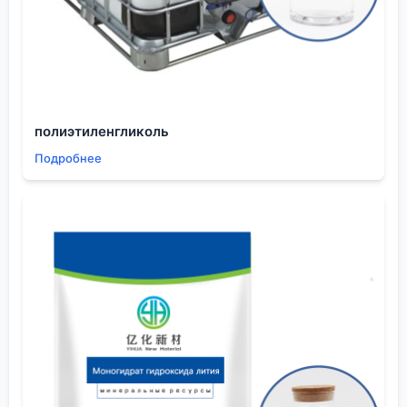
металлам-примесям на уровне ppb.
Соответственно, и цена будет другой.
Третий фактор — упаковка. Бочка 250 кг, IBC-
контейнер или цистерна? Цена за килограмм будет
падать с ростом объема, но нелинейно. Иногда
выгоднее взять две бочки у дистрибьютора, чем
полиэтиленгликоль
ждать три месяца, чтобы собрать заказ на целую
Подробнее
цистерну для окупаемости.
Как правильно оценивать предложения:
неочевидные лайфхаки
Не ограничивайтесь коммерческим
предложением. Запросите актуальный паспорт
качества (Certificate of Analysis) на конкретную
партию, которая стоит на складе. Сравните не
только цифры чистоты, но и методы анализа.
ГОСТ, Фармакопея, внутренний стандарт
предприятия — все это разные вещи.
Обратите внимание на условия хранения у
поставщика. Пиридин гигроскопичен. Если его