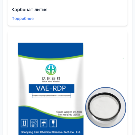
на 8%. Начали разбираться — в пиридине
Карбонат лития
обнаружились следовые количества не
Подробнее
идентифицированного нами ранее соединения,
которое катализировало побочную реакцию.
Поставщик, естественно, все отрицал, ссылался
на наш техпроцесс. В итоге — простой линии на
неделю, срочные закупки пиридина у
проверенного партнера по двойной цене (потому
что нужно было срочно и мало), переработка
брака. Общие потери в десятки раз перекрыли ту
самую ?экономию?.
С тех пор для критичных процессов мы работаем
только с теми, кто может предоставить полную
цепочку документов и имеет репутацию. Как,
например,
ООО Шэньян Ихуа Новые Материалы
,
которые, судя по их описанию, работают с литий-
ионными аккумуляторами и интегральными
схемами — там контроль качества жесточайший.