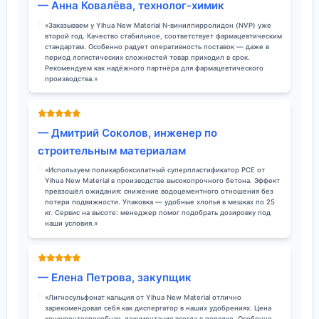
— Анна Ковалёва, технолог-химик
«Заказываем у Yihua New Material N-винилпирролидон (NVP) уже
второй год. Качество стабильное, соответствует фармацевтическим
стандартам. Особенно радует оперативность поставок — даже в
период логистических сложностей товар приходил в срок.
Рекомендуем как надёжного партнёра для фармацевтического
производства.»
— Дмитрий Соколов, инженер по
строительным материалам
«Используем поликарбоксилатный суперпластификатор PCE от
Yihua New Material в производстве высокопрочного бетона. Эффект
превзошёл ожидания: снижение водоцементного отношения без
потери подвижности. Упаковка — удобные хлопья в мешках по 25
кг. Сервис на высоте: менеджер помог подобрать дозировку под
наши условия.»
— Елена Петрова, закупщик
«Лигносульфонат кальция от Yihua New Material отлично
зарекомендовал себя как диспергатор в наших удобрениях. Цена
конкурентоспособная, документация всегда в порядке. Особенно