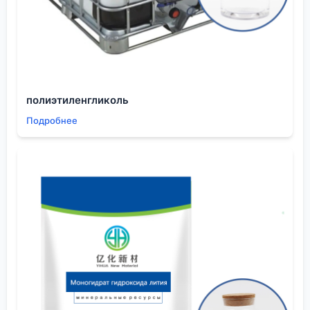
ГОСТовские нормы по содержанию металлов-
примесей (железо, никель, медь) для таких задач
— просто смешны. Нужны уровни в ppb (частей на
миллиард), а не в процентах. При производстве
современных материалов для электроники,
которыми занимается наша компания, мы
полиэтиленгликоль
работаем с производителями, которые могут
Подробнее
обеспечить анализ методом ICP-MS (масс-
спектрометрия с индуктивно-связанной плазмой).
Например, при создании высокочистых
изоляционных слоев или компонентов для литий-
ионных аккумуляторов, ионы металлов из
растворителя могут мигрировать и создавать токи
утечки, убивая всю ячейку. Мы как-то участвовали
в отладке процесса для одного азиатского
производителя батарей. Проблема с
саморазрядом была решена только после того, как
сменили источник пиридина на субстанцию с