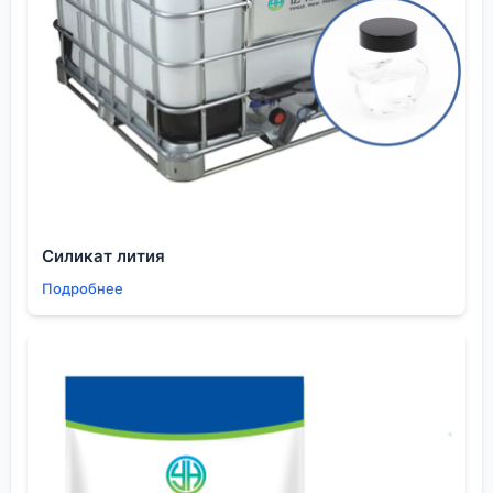
технологических рисков.
Стандарты устаревают. Современные
аналитические методы позволяют увидеть то, о
чем 50 лет назад и не подозревали. Хорошо, что
появляются технические условия (ТУ), которые
часто реальнее отражают потребности рынка.
Наша роль как поставщика — быть таким ?
переводчиком? между жесткими требованиями
конечных высокотехнологичных отраслей (той же
Силикат лития
медицины или микроэлектроники) и
Подробнее
возможностями химического завода. Мы
формируем техническое задание для
производителя, исходя из нужд конкретного
заказа.
Бывает, что для уникального заказа, скажем, для
синтеза специального мономера для полимеров в
строительстве, приходится согласовывать
временные, ужесточенные спецификации прямо с