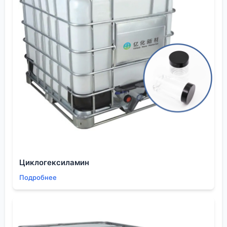
разных наборов требований и ожиданий от одного
и того же химиката.
Вывод, возможно, банален, но проверен
практикой: доверяй, но проверяй. Доверяй
стандарту как отправной точке, но проверяй
каждую партию под свою конкретную задачу. И
требуй от поставщика не красивых бумажек, а
понимания твоего технологического процесса.
Только тогда аббревиатура
ГОСТ
перестает быть
формальностью и становится гарантией не только
качества вещества, но и успеха той операции, в
которой оно будет использовано.
Циклогексиламин
Подробнее