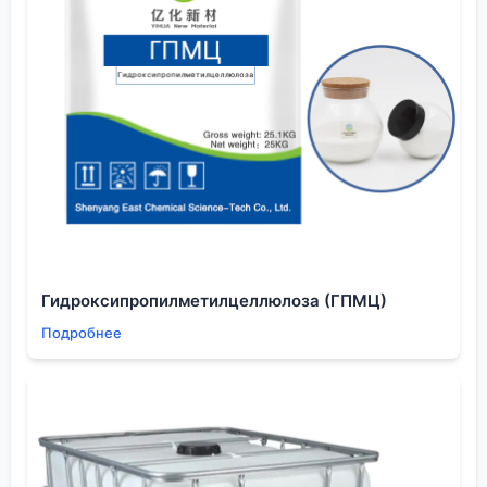
технологами завода-изготовителя. Это кропотливо,
но именно так и строится долгосрочное
сотрудничество, а не разовая сделка ?купи-
продай?.
Резюме: мыслями вслух о будущем контроля
Так что же такое ?пиридин гост? в 2024 году? Для
меня это уже не догма, а гибкий инструмент. Это
базовый язык, на котором начинается диалог
между поставщиком и покупателем. Но настоящий
разговор начинается после фразы ?у нас есть
ГОСТ?. Какие именно примеси для вас критичны?
Гидроксипропилметилцеллюлоза (ГПМЦ)
Как вы будете его хранить? В каком процессе
Подробнее
используете?
Опыт компании ООО Шэньян Ихуа Новые
Материалы, охватывающий и литий-ионные
аккумуляторы, и ИС, и ЖК-дисплеи, показывает,
что универсального решения нет. Маркетинговая
сеть в 30 стран — это не просто цифра, это 30