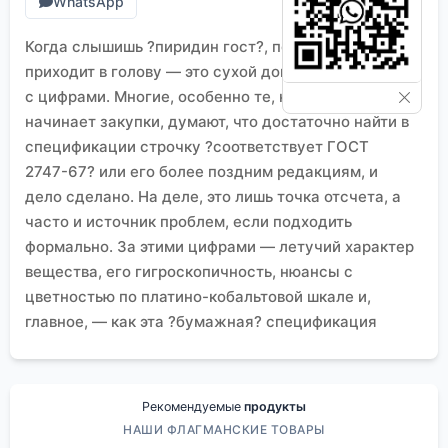
WhatsApp
Когда слышишь ?пиридин гост?, первое, что
приходит в голову — это сухой документ, таблица
с цифрами. Многие, особенно те, кто только
начинает закупки, думают, что достаточно найти в
спецификации строчку ?соответствует ГОСТ
2747-67? или его более поздним редакциям, и
дело сделано. На деле, это лишь точка отсчета, а
часто и источник проблем, если подходить
формально. За этими цифрами — летучий характер
вещества, его гигроскопичность, нюансы с
цветностью по платино-кобальтовой шкале и,
главное, — как эта ?бумажная? спецификация
ведет себя в реальном технологическом процессе,
скажем, при синтезе в фармацевтике или в
составе электролита. Вот об этих зазорах между
Рекомендуемые
продукты
стандартом и практикой и хочется порассуждать.
НАШИ ФЛАГМАНСКИЕ ТОВАРЫ
Что на самом деле скрывается за ?