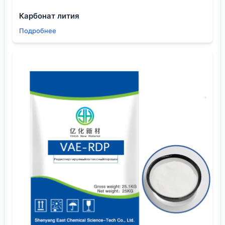
Допустим, анализ в порядке. Следующий этап —
Карбонат лития
логистика и склад. Вот здесь
госТ
бессилен, а
Подробнее
опыт решает все. Пиридин активно поглощает
влагу и углекислый газ из воздуха. Можно принять
идеальную по паспорту партию, но если разгрузка
шла в сырую погоду или тара была негерметична
при транспортировке, содержание воды легко
выйдет за рамки. Это потом аукнется при
использовании в качестве растворителя для
реактивов Гриньяра, например.
Мы всегда рекомендуем клиентам, особенно из
сектора изоляционных материалов или
промышленной очистки, где объемы могут быть
значительными, организовывать приемку с
быстрым контрольным замером ключевых
параметров. Иногда достаточно простой проверки
на прозрачность и отсутствие взвеси. Однажды
был случай с поставкой для производства