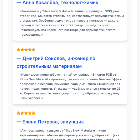
— Анна Ковалёва, технолог-химик
«Заказываем у Yihua New Material N-винилпирролидон (NVP) уже
второй год. Качество стабильное, соответствует фармацевтическим
стандартам. Особенно радует оперативность поставок — даже в
период логистических сложностей товар приходил в срок.
Рекомендуем как надёжного партнёра для фармацевтического
производства.»
— Дмитрий Соколов, инженер по
строительным материалам
«Используем поликарбоксилатный суперпластификатор PCE от
Yihua New Material в производстве высокопрочного бетона. Эффект
превзошёл ожидания: снижение водоцементного отношения без
потери подвижности. Упаковка — удобные хлопья в мешках по 25
кг. Сервис на высоте: менеджер помог подобрать дозировку под
наши условия.»
— Елена Петрова, закупщик
«Лигносульфонат кальция от Yihua New Material отлично
зарекомендовал себя как диспергатор в наших удобрениях. Цена
конкурентоспособная, документация всегда в порядке. Особенно