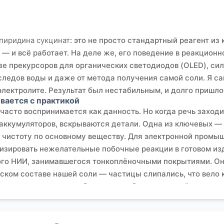
пиридина сукцинат
: это не просто стандартный реагент из 
— и всё работает. На деле же, его поведение в реакционн
е прекурсоров для органических светодиодов (OLED), сил
ледов воды и даже от метода получения самой соли. Я сам
электролите. Результат был нестабильным, и долго пришло
ивается с практикой
часто воспринимается как данность. Но когда речь заход
аккумуляторов, вскрываются детали. Одна из ключевых — 
о чистоту по основному веществу. Для электронной пром
лизировать нежелательные побочные реакции в готовом из
ого НИИ, занимавшегося тонкоплёночными покрытиями. Он
ском составе нашей соли — частицы слипались, что вело 
ки и измельчения, чтобы получить более сыпучий, однород
ворит о его технологических свойствах.
рами, например, с
ООО Шэньян Ихуа Новые Материалы
(их с
, этот вопрос всегда на первом месте. Их профиль — прои