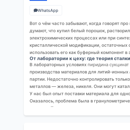
WhatsApp
Вот о чём часто забывают, когда говорят про
думают, что купил белый порошок, растворил 
электрохимических процессах или при синтез
кристаллической модификации, остаточных с
использовать его как буферный компонент в 
От лаборатории к цеху: где теория сталк
В лабораторных условиях
пиридина сукцинат
производства материалов для литий-ионных 
партии. Недостаточно контролировать тольк
металлов — железа, никеля. Они могут ката
У нас был опыт поставки материала для одн
Оказалось, проблема была в гранулометриче
системе. Пришлось пересматривать этап суш
спецификация ?чистый реактив? ничего не го
Кстати, о спецификациях. В работе с партнё
фокусируются на материалах для электроники