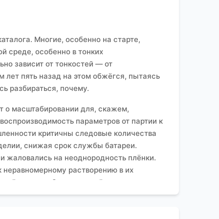
каталога. Многие, особенно на старте,
ой среде, особенно в тонких
ьно зависит от тонкостей — от
 лет пять назад на этом обжёгся, пытаясь
сь разбираться, почему.
ит о масштабировании для, скажем,
воспроизводимость параметров от партии к
ышленности критичны следовые количества
делии, снижая срок службы батареи.
и жаловались на неоднородность плёнки.
к неравномерному растворению в их
ный продукт. Это типичный пример, когда
айт —
eschemy.ru
), которые как раз
зводство химикатов для интегральных схем,