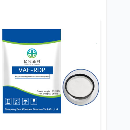
пиридина сукцинат
, обсуждение начинается
ка (инертная атмосфера), методы
ан: для строительства или промышленной
троже.
иях высокой влажности он может начать
езе. Мы перешли на двухслойную упаковку:
о это резко сократило количество
й мы оставили несколько образцов от
 проверили чистоту методом ВЭЖХ. У
роль не только на выходе с производства,
 фармацевтике или при производстве
рокой деятельности — от литий-ионных
снове. Их маркетинговая сеть,
епочке поставок — не пожелание, а must-