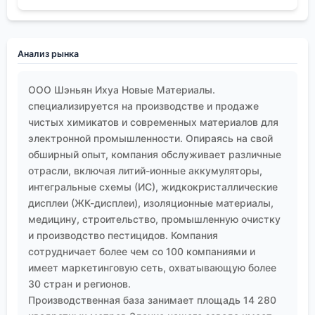
свойства самого растворителя (летучесть,
токсичность), и условия его применения
(температура, вентиляция), и технологические
Анализ рынка
процедуры, и человеческий фактор, и средства
контроля. Свести её только к цифре ПДК — значит
ООО Шэньян Ихуа Новые Материалы.
гарантированно однажды столкнуться с
специализируется на производстве и продаже
чрезвычайной ситуацией. Поставщики, такие как
чистых химикатов и современных материалов для
ООО Шэньян Ихуа Новые Материалы
, обеспечивают
электронной промышленности. Опираясь на свой
качество и чистоту продукта, что, безусловно,
обширный опыт, компания обслуживает различные
снижает риски, связанные с примесями. Но
отрасли, включая литий-ионные аккумуляторы,
конечная ответственность за создание
интегральные схемы (ИС), жидкокристаллические
безопасных условий ложится на того, кто этот
дисплеи (ЖК-дисплеи), изоляционные материалы,
медицину, строительство, промышленную очистку
растворитель использует на своём конкретном
и производство пестицидов. Компания
объекте, со всеми его уникальными
сотрудничает более чем со 100 компаниями и
особенностями и ?узкими? местами.
имеет маркетинговую сеть, охватывающую более
Работая с десятками предприятий, приходишь к
30 стран и регионов.
выводу, что там, где есть понимание этой
Производственная база занимает площадь 14 280
комплексности, где инженер по охране труда