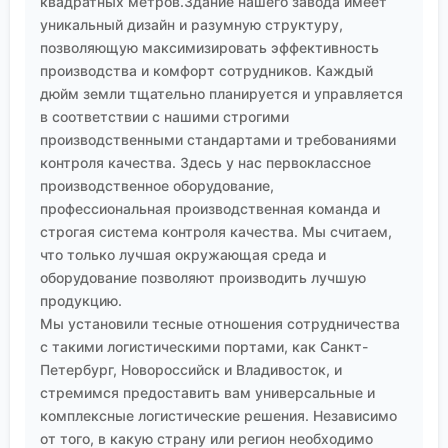
квадратных метров.Здание нашего завода имеет
реально вникает в технологию, а не просто
уникальный дизайн и разумную структуру,
подшивает паспорта безопасности, там случаи
позволяющую максимизировать эффективность
острых отравлений — редкость. Там их
производства и комфорт сотрудников. Каждый
рассматривают не как фатальную случайность, а
дюйм земли тщательно планируется и управляется
как системный сбой, который можно и нужно
в соответствии с нашими строгими
производственными стандартами и требованиями
прогнозировать и предотвращать. И ключевое
контроля качества. Здесь у нас первоклассное
слово здесь — ?прогнозировать?. Оценивать риск
производственное оборудование,
до того, как открыта канистра, а не после того, как
профессиональная производственная команда и
прозвучал сигнал тревоги.
строгая система контроля качества. Мы считаем,
Поэтому, когда видишь в документах эту
что только лучшая окружающая среда и
формулировку, стоит мысленно дополнить её: ?
оборудование позволяют производить лучшую
опасность возникновения острых интоксикаций
продукцию.
органическими растворителями определяет
Мы установили тесные отношения сотрудничества
совокупность факторов, игнорирование любого из
с такими логистическими портами, как Санкт-
которых может привести к трагическим
Петербург, Новороссийск и Владивосток, и
последствиям?. И действовать соответственно —
стремимся предоставить вам универсальные и
не формально, а с пониманием реальных
комплексные логистические решения. Независимо
от того, в какую страну или регион необходимо
процессов, происходящих в цеху, в лаборатории,