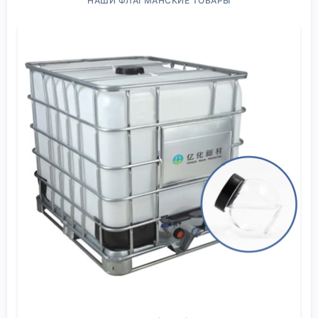
НАШИ ФЛАГМАНСКИЕ ТОВАРЫ
сценарии
Возьмём, к примеру, ситуацию не с гигантским
химическим заводом, а с участком нанесения
покрытий или очистки деталей на среднем
производстве. Там могут использовать
высокочистые растворители, скажем, для
обезжиривания плат. Компания вроде
ООО Шэньян
Ихуа Новые Материалы
, которая поставляет
материалы для электроники, конечно, поставляет
вещества с паспортами безопасности. Но
опасность острой интоксикации определяет не
чистота вещества сама по себе, а процесс. Работа
в вытяжным шкафом, который не обслуживали
полгода, забита фильтры — и вот уже пары N-
метилпирролидона или диметилформамида,
которые считаются ?контролируемыми?, создают в
зоне дыхания локальную ?подушку? с
запредельной концентрацией. Рабочий