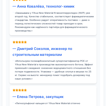
— Анна Ковалёва, технолог-химик
«Заказываем у Yihua New Material N-винилпирролидон (NVP) уже
второй год. Качество стабильное, соответствует фармацевтическим
стандартам. Особенно радует оперативность поставок — даже в
период логистических сложностей товар приходил в срок.
Рекомендуем как надёжного партнёра для фармацевтического
производства.»
— Дмитрий Соколов, инженер по
строительным материалам
«Используем поликарбоксилатный суперпластификатор PCE от
Yihua New Material в производстве высокопрочного бетона. Эффект
превзошёл ожидания: снижение водоцементного отношения без
потери подвижности. Упаковка — удобные хлопья в мешках по 25
кг. Сервис на высоте: менеджер помог подобрать дозировку под
наши условия.»
— Елена Петрова, закупщик
«Лигносульфонат кальция от Yihua New Material отлично