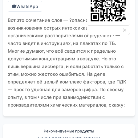
WhatsApp
Вот это сочетание слов — ?опасность
возникновения острых интоксикаций
органическими растворителями определяет? —
часто видят в инструкциях, на плакатах по ТБ.
Многие думают, что всё сводится к предельно
допустимым концентрациям в воздухе. Но это
лишь вершина айсберга, и если работать только с
этим, можно жестоко ошибиться. На деле,
определяет её целый комплекс факторов, где ПДК
— просто удобная для замеров цифра. По своему
опыту, в том числе при взаимодействии с
производителями химических материалов, скажу:
ключевое — это как раз те факторы, которые в
нормативных таблицах не всегда видны, но
которые на объекте бьют по здоровью мгновенно.
Рекомендуемые
продукты
Где кроется реальный риск: неочевидные