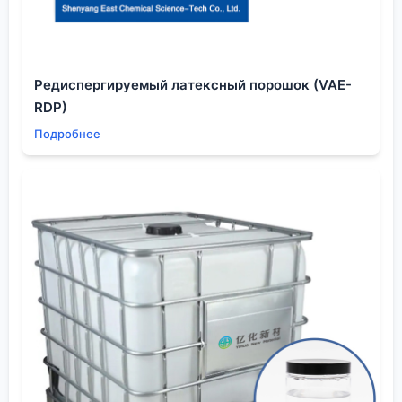
специализация на чистых химикатах для литий-
ионных аккумуляторов и ЖК-дисплеев, понимаешь:
их клиенты — это часто высокотехнологичные
производства, где процессы автоматизированы.
Редиспергируемый латексный порошок (VAE-
Но даже там есть ручные операции, доливка,
RDP)
отбор проб. И вот там-то риск максимален, если не
Подробнее
продумать локальную защиту именно под
конкретную операцию, а не под средние
показатели по цеху.
Ошибки в оценке и ?тихие? растворители
Частая ошибка — ориентироваться только на
запах. Многие уверены, что если не пахнет —
значит, безопасно. Это фатальное заблуждение.
Возьмём тот же тетрагидрофуран (ТГФ) или
некоторые гликоли. Порог восприятия запаха у них
может быть выше, чем порог токсического
действия на нервную систему. Человек не
чувствует дискомфорта, а концентрация уже