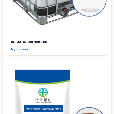
опасна. Опасность возникновения острой
интоксикации здесь определяет как раз
отсутствие тревожного сигнала — запаха.
Организм не включает защитные механизмы
(задержку дыхания, кашель), и происходит
глубокое вдыхание. С такими веществами
работать психологически сложнее — нет обратной
полиэтиленгликоль
связи. Требуется жёсткий дисциплинарный и
Подробнее
технический контроль: постоянный мониторинг
воздуха персональными приборами, что, увы,
редкость на многих площадках.
Был у меня опыт консультации на одном из
заводов, который закупал специализированные
растворители для производства изоляционных
материалов. Поставщиком выступала в том числе
и компания
ООО Шэньян Ихуа Новые Материалы
,
чья маркетинговая сеть охватывает много стран.
Так вот, они поставляли высокочистый