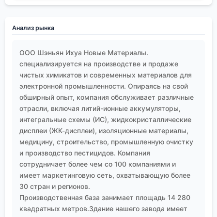
это не бюрократия. Это инструмент обеспечения
точности, воспроизводимости и, в конечном счёте,
Анализ рынка
безопасности и эффективности конечного
продукта.
ООО Шэньян Ихуа Новые Материалы.
Для нас в
ООО Шэньян Ихуа Новые Материалы
это
специализируется на производстве и продаже
стало частью корпоративной культуры. От
чистых химикатов и современных материалов для
лаборатории, где синтезируют пробную партию
электронной промышленности. Опираясь на свой
нового комплексообразователя для ИС, до отдела
обширный опыт, компания обслуживает различные
логистики, который готовит документы для
отрасли, включая литий-ионные аккумуляторы,
экспорта — все понимают важность единого,
интегральные схемы (ИС), жидкокристаллические
недвусмысленного языка для описания веществ.
дисплеи (ЖК-дисплеи), изоляционные материалы,
Это тот минимум, который мы можем сделать для
медицину, строительство, промышленную очистку
своих клиентов, чтобы их процессы шли гладко.
и производство пестицидов. Компания
Поэтому, когда я вижу в спецификации или статье
сотрудничает более чем со 100 компаниями и
имеет маркетинговую сеть, охватывающую более
просто 'пиридин с заместителем', у меня всегда
30 стран и регионов.
возникает вопрос: 'В каком положении?'. И этот
Производственная база занимает площадь 14 280
вопрос — не придирка, а профессиональная
квадратных метров.Здание нашего завода имеет
привычка, выработанная годами практики и