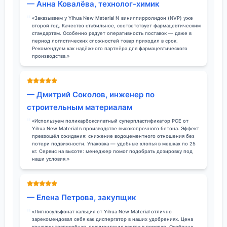
— Анна Ковалёва, технолог-химик
«Заказываем у Yihua New Material N-винилпирролидон (NVP) уже
второй год. Качество стабильное, соответствует фармацевтическим
стандартам. Особенно радует оперативность поставок — даже в
период логистических сложностей товар приходил в срок.
Рекомендуем как надёжного партнёра для фармацевтического
производства.»
— Дмитрий Соколов, инженер по
строительным материалам
«Используем поликарбоксилатный суперпластификатор PCE от
Yihua New Material в производстве высокопрочного бетона. Эффект
превзошёл ожидания: снижение водоцементного отношения без
потери подвижности. Упаковка — удобные хлопья в мешках по 25
кг. Сервис на высоте: менеджер помог подобрать дозировку под
наши условия.»
— Елена Петрова, закупщик
«Лигносульфонат кальция от Yihua New Material отлично
зарекомендовал себя как диспергатор в наших удобрениях. Цена
конкурентоспособная, документация всегда в порядке. Особенно