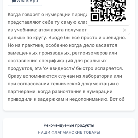
WhatsApp
Когда говорят о
нумерации пиридина
, многие сразу
представляют себе ту самую классическую схему
из учебника: атом азота получает номер 1, а
дальше по кругу. Вроде бы всё просто и очевидно.
Но на практике, особенно когда дело касается
замещенных производных, региоизомеров или
составления спецификаций для реальных
продуктов, эта 'очевидность' быстро испаряется.
Сразу вспоминаются случаи из лаборатории или
при согласовании технической документации с
партнерами, когда разночтения в нумерации
приводили к задержкам и недопониманию. Вот об
этих нюансах, которые редко обсуждают в теории,
но которые ежедневно всплывают в работе, и
хочется порассуждать.
Рекомендуемые
продукты
Классика и её контекст: почему схема — это
НАШИ ФЛАГМАНСКИЕ ТОВАРЫ
ещё не всё