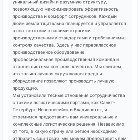
уникальный дизайн и разумную структуру,
несколькими дорогостоящими уроками, которые
позволяющую максимизировать эффективность
лучше усвоить один раз. В мире современных
производства и комфорт сотрудников. Каждый
материалов мелочей не бывает, и нумерация
дюйм земли тщательно планируется и управляется
атомов в гетероцикле — это как раз одна из таких
в соответствии с нашими строгими
'не мелочей'.
производственными стандартами и требованиями
контроля качества. Здесь у нас первоклассное
производственное оборудование,
профессиональная производственная команда и
строгая система контроля качества. Мы считаем,
что только лучшая окружающая среда и
оборудование позволяют производить лучшую
продукцию.
Мы установили тесные отношения сотрудничества
с такими логистическими портами, как Санкт-
Петербург, Новороссийск и Владивосток, и
стремимся предоставить вам универсальные и
комплексные логистические решения. Независимо
от того, в какую страну или регион необходимо
отправить ваш товар, мы можем предоставить вам