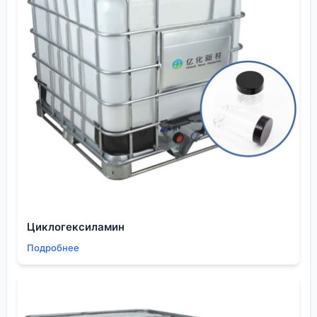
времени и усилий на старте, которая окупается
стабильностью, отсутствием форс-мажоров и
долгосрочными, спокойными отношениями. Гонка
за самой низкой ценой здесь — самый короткий
путь к проблемам. Лучше платить немного больше,
но спать спокойно, зная, что следующий контейнер
придет точно в срок, точно того качества, которое
было обещано, и без сюрпризов на таможне.
Циклогексиламин
Подробнее