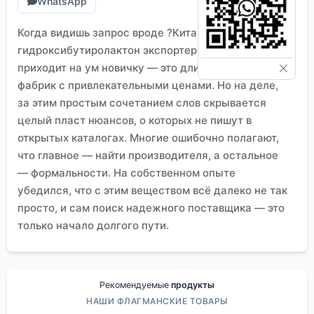
WhatsApp
Когда видишь запрос вроде ?Китай 4-
гидроксибутиролактон экспортеры?, первое, что
приходит на ум новичку — это длинный список
фабрик с привлекательными ценами. Но на деле,
за этим простым сочетанием слов скрывается
целый пласт нюансов, о которых не пишут в
открытых каталогах. Многие ошибочно полагают,
что главное — найти производителя, а остальное
— формальности. На собственном опыте
убедился, что с этим веществом всё далеко не так
просто, и сам поиск надежного поставщика — это
только начало долгого пути.
Что на самом деле стоит за ?экспортером?
В этом сегменте важно разделять просто торговые
компании и тех, кто имеет реальные, глубокие
Рекомендуемые
продукты
связи с производством. Часто под вывеской
НАШИ ФЛАГМАНСКИЕ ТОВАРЫ
экспортера
работает посредник, который может и