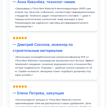
— Анна Ковалёва, технолог-химик
«Заказываем у Yihua New Material N-винилпирролидон (NVP) уже
второй год. Качество стабильное, соответствует фармацевтическим
стандартам. Особенно радует оперативность поставок — даже в
период логистических сложностей товар приходил в срок.
Рекомендуем как надёжного партнёра для фармацевтического
производства.»
— Дмитрий Соколов, инженер по
строительным материалам
«Используем поликарбоксилатный суперпластификатор PCE от
Yihua New Material в производстве высокопрочного бетона. Эффект
превзошёл ожидания: снижение водоцементного отношения без
потери подвижности. Упаковка — удобные хлопья в мешках по 25
кг. Сервис на высоте: менеджер помог подобрать дозировку под
наши условия.»
— Елена Петрова, закупщик
«Лигносульфонат кальция от Yihua New Material отлично
зарекомендовал себя как диспергатор в наших удобрениях. Цена
конкурентоспособная, документация всегда в порядке. Особенно