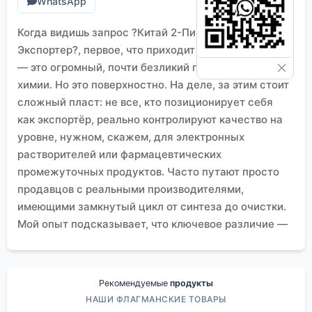
WhatsApp
Когда видишь запрос ?Китай 2-Пирролидон
Экспортер?, первое, что приходит в голову многим
— это огромный, почти безликий поток дешёвой
химии. Но это поверхностно. На деле, за этим стоит
сложный пласт: не все, кто позиционирует себя
как экспортёр, реально контролируют качество на
уровне, нужном, скажем, для электронных
растворителей или фармацевтических
промежуточных продуктов. Часто путают просто
продавцов с реальными производителями,
имеющими замкнутый цикл от синтеза до очистки.
Мой опыт подсказывает, что ключевое различие —
в глубине переработки и понимании спецификаций
заказчика, а не только в цене за тонну.
Что на самом деле скрывается за ?
экспортёром?
Рекомендуемые
продукты
Вот, к примеру, возьмём компанию
ООО Шэньян
НАШИ ФЛАГМАНСКИЕ ТОВАРЫ