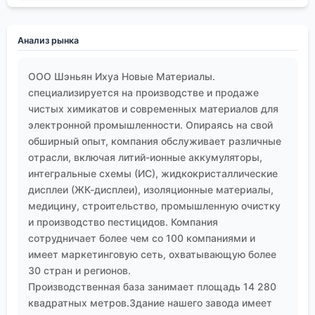
?производство и продажа? именно эту
способность решать комплексные проблемы, а не
Анализ рынка
просто продавать бочки с химикатом. Именно
такие поставщики и формируют будущее
ООО Шэньян Ихуа Новые Материалы.
качественного экспорта из Китая.
специализируется на производстве и продаже
чистых химикатов и современных материалов для
электронной промышленности. Опираясь на свой
обширный опыт, компания обслуживает различные
отрасли, включая литий-ионные аккумуляторы,
интегральные схемы (ИС), жидкокристаллические
дисплеи (ЖК-дисплеи), изоляционные материалы,
медицину, строительство, промышленную очистку
и производство пестицидов. Компания
сотрудничает более чем со 100 компаниями и
имеет маркетинговую сеть, охватывающую более
30 стран и регионов.
Производственная база занимает площадь 14 280
квадратных метров.Здание нашего завода имеет