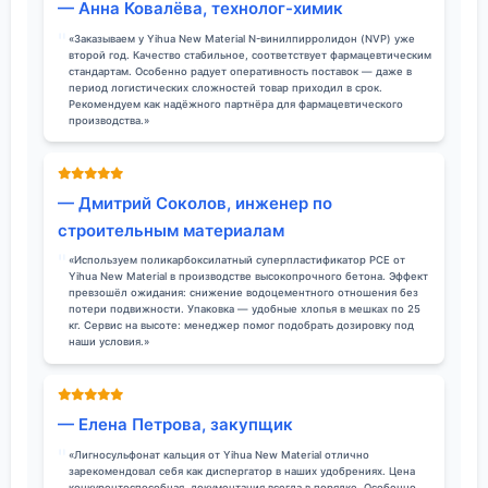
— Анна Ковалёва, технолог-химик
«Заказываем у Yihua New Material N-винилпирролидон (NVP) уже
второй год. Качество стабильное, соответствует фармацевтическим
стандартам. Особенно радует оперативность поставок — даже в
период логистических сложностей товар приходил в срок.
Рекомендуем как надёжного партнёра для фармацевтического
производства.»
— Дмитрий Соколов, инженер по
строительным материалам
«Используем поликарбоксилатный суперпластификатор PCE от
Yihua New Material в производстве высокопрочного бетона. Эффект
превзошёл ожидания: снижение водоцементного отношения без
потери подвижности. Упаковка — удобные хлопья в мешках по 25
кг. Сервис на высоте: менеджер помог подобрать дозировку под
наши условия.»
— Елена Петрова, закупщик
«Лигносульфонат кальция от Yihua New Material отлично
зарекомендовал себя как диспергатор в наших удобрениях. Цена
конкурентоспособная, документация всегда в порядке. Особенно