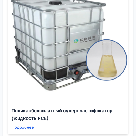
китайские компании, подобные той, что из
Шэньяна. Их опыт в столь разных отраслях, от
медицины до строительства — не разбросанность,
а, скорее, доказательство умения адаптировать
базовый продукт под высокие и очень разные
стандарты. Это и есть настоящая ценность на
сегодняшнем рынке.
Поликарбоксилатный суперпластификатор
(жидкость PCE)
Подробнее