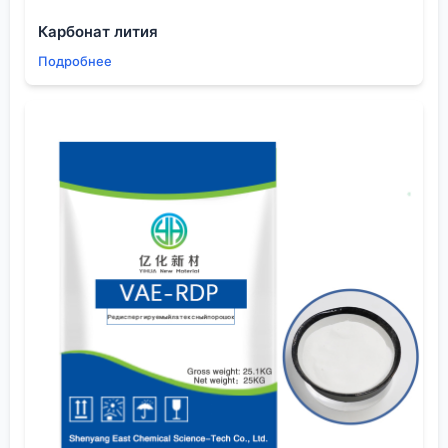
в партиях плавает до 0.1%, и это убивает всю
Карбонат лития
реакцию. Поэтому теперь всегда прошу не только
документы, но и данные внутреннего
Подробнее
хроматографического контроля за последние 3-5
отгрузок. Если отказываются — сразу красный
флаг.
У
ООО Шэньян Ихуа Новые Материалы
в описании
прямо заявлена специализация на материалах для
электроники. Это косвенно означает, что у них
должен быть жёсткий контроль по именно этим
следовым элементам. Для интегральных схем или
изоляционных материалов допуски вообще на
уровне ppm. Если компания реально поставляет в
эти отрасли, то их
1,4-бутиролактон
, скорее всего,
проходит дополнительную очистку, например,
молекулярными ситами или глубокой вакуумной
дистилляцией.
Помню, как пытались сэкономить, взяв ?