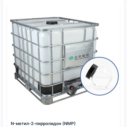
уже нужны иные параметры. Тут в игру входят
более нишевые игроки, которые могут ?заточить?
процесс под специфику. Именно к таким можно
отнести
ООО Шэньян Ихуа Новые Материалы
(eschemy.ru). Их сайт не пестрит громкими
заявлениями, но видно, что фокус — на чистых
химикатах для высокотехнологичных отраслей.
Это уже сигнал.
Сам сталкивался с ситуацией, когда партия
лакона от одного из топовых производителей
давала необъяснимые примеси в конечном
продукте — плёнка для дисплея мутнела. Стали
разбираться, оказалось, дело в стабилизаторах,
которые у поставщика считались нормой, а для
нашей химической цепочки были катастрофой.
Пришлось искать тех, кто готов вести диалог на
уровне технических данных, а не только
N-метил-2-пирролидон (NMP)
коммерческих условий.