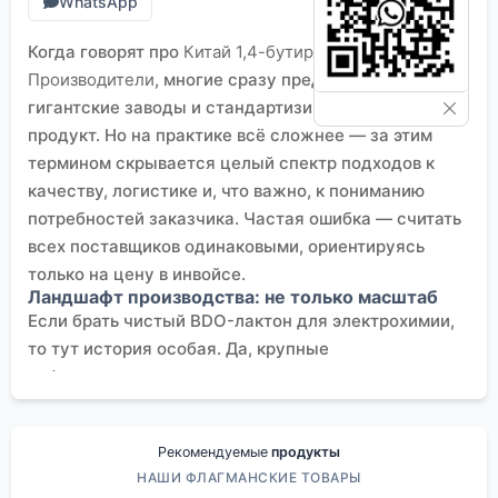
WhatsApp
Когда говорят про
Китай 1,4-бутиролактон
Производители
, многие сразу представляют
гигантские заводы и стандартизированный
продукт. Но на практике всё сложнее — за этим
термином скрывается целый спектр подходов к
качеству, логистике и, что важно, к пониманию
потребностей заказчика. Частая ошибка — считать
всех поставщиков одинаковыми, ориентируясь
только на цену в инвойсе.
Ландшафт производства: не только масштаб
Если брать чистый BDO-лактон для электрохимии,
то тут история особая. Да, крупные
нефтехимические холдинги дают тоннаж, но их
продукт зачастую ?общего назначения?. Для
высокочувствительных процессов, скажем, в
Рекомендуемые
продукты
синтезе полимеров для литиевых батарей или
НАШИ ФЛАГМАНСКИЕ ТОВАРЫ
высокочистых растворителей для промывки ИС,