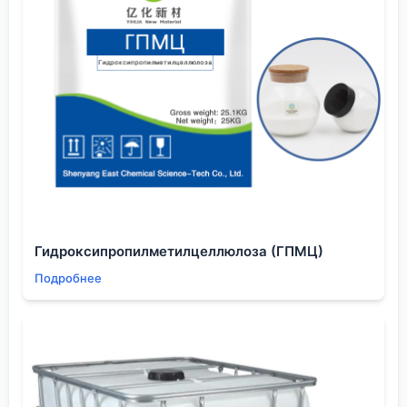
ставил в общую очередь. Когда у нас срочно
потребовалась дополнительная партия для
изоляционных материалов, ждать пришлось 3
месяца. Перешли на менее крупного, но более
клиентоориентированного производителя, который
смог оперативно выделить нужный объём из
планового производства. Потеряли в цене на
единицу продукта, но выиграли в сохранении
контракта с конечным заказчиком. Думаю, для
многих нишевых
производителей 1,4-
бутиролактона
в Китае такая гибкость — это их
Гидроксипропилметилцеллюлоза (ГПМЦ)
конкурентное преимущество перед бегемотами.
Подробнее
Выводы и практические ориентиры
Итак, ища
Китай 1,4-бутиролактон Производители
,
не останавливайся на первой странице поиска.
Нужно копать вглубь: изучать реальную
специализацию, как у ООО Шэньян Ихуа Новые
Материалы, запрашивать не только стандартные