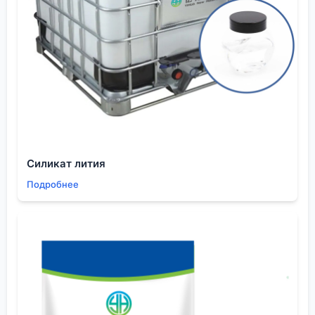
параметров от партии к партии. Поэтому сейчас
всё чаще смотрю на поставщика как на партнёра.
Готов ли он заранее предупредить о возможных
сдвигах в технологии? Может ли резервировать
мощности под ключевого клиента?
Упомянутая компания заявляет о сотрудничестве
со 100+ компаниями. Это, с одной стороны,
говорит об опыте, с другой — возникает вопрос о
приоритетах. Крупный заказчик всегда получит
Силикат лития
больше внимания. Однако для среднего бизнеса
Подробнее
важно, чтобы техподдержка и гибкость в заказах
тоже присутствовали. Из описания видно, что они
работают и с пестицидами, и с ЖК-дисплеями —
спектр широкий. Это может означать, что у них
есть отдельные технологические линии или, как
минимум, отдельные циклы очистки под разные
классы чистоты, что хорошо.
Пробовали работать с гигантом, который всех