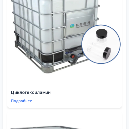
сертификаты, но и историю контрольных данных.
Важно понять логистические компетенции и
готовность к диалогу по нестандартным задачам.
Самый ценный признак хорошего поставщика —
его готовность обсуждать твои конкретные
производственные процессы и возможные риски.
Если в диалоге звучат вопросы про конечное
применение, требования к чистоте по конкретным
примесям или условия хранения на твоём объекте
— это хороший знак. Значит, перед тобой не
просто продавец химикатов, а специалист,
который понимает, для чего нужен его продукт.
В конечном счёте, выбор производителя — это
Циклогексиламин
всегда компромисс между ценой, стабильностью
Подробнее
качества, надёжностью поставок и технической
поддержкой. Для ответственных применений два
последних пункта часто перевешивают. И именно в
этих нишах, судя по всему, и работают многие