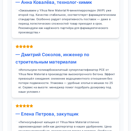
— Анна Ковалёва, технолог-химик
«Заказываем у Yihua New Material N-винилпирролидон (NVP) уже
второй год. Качество стабильное, соответствует фармацевтическим
стандартам. Особенно радует оперативность поставок — даже в
период логистических сложностей товар приходил в срок.
Рекомендуем как надёжного партнёра для фармацевтического
производства.»
— Дмитрий Соколов, инженер по
строительным материалам
«Используем поликарбоксилатный суперпластификатор PCE от
Yihua New Material в производстве высокопрочного бетона. Эффект
превзошёл ожидания: снижение водоцементного отношения без
потери подвижности. Упаковка — удобные хлопья в мешках по 25
кг. Сервис на высоте: менеджер помог подобрать дозировку под
наши условия.»
— Елена Петрова, закупщик
«Лигносульфонат кальция от Yihua New Material отлично
зарекомендовал себя как диспергатор в наших удобрениях. Цена
конкурентоспособная, документация всегда в порядке. Особенно