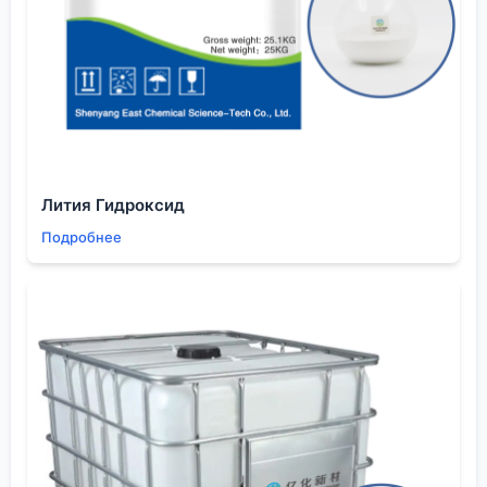
Был случай, когда партия пришла в идеальной
упаковке, но анализ показал повышенную
кислотность. Стали искать причину — оказалось,
материал вступил в реакцию с материалом
уплотнительного кольца на клапане бочки при
длительной морской перевозке. Поставщик, узнав,
без споров заменил партию и сменил тип
уплотнителей на всех последующих отгрузках. Вот
Лития Гидроксид
это и есть показатель серьёзного отношения.
Подробнее
Думаю, для компании с опытом в медицине и
строительстве, как у Шэньян Ихуа, такие
инциденты — часть рутинной работы по
улучшению.
Сотрудничество vs. разовая покупка
Рынок BDO-лактона нестабилен, цены на сырьё
(БДО) скачут. Многие покупатели ищут просто
дешёвый товар здесь и сейчас. Но для
постоянного производства, особенно в тех же
литий-ионных аккумуляторах, нужна стабильность