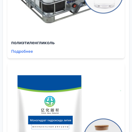
входе продукт, который уже не соответствует
спецификации. Работая с разными
производителями из Китая
, заметил, что не все
уделяют этому достаточно внимания.
Качественные поставщики используют бочки с
полиэтиленгликоль
полиэтиленовыми вкладышами и инертной газовой
подушкой, плюс контролируют условия хранения
Подробнее
на своём складе.
На сайте eschemy.ru прямо не расписано, но по
опыту, компании, работающие с глобальной сетью,
обычно имеют отлаженные протоколы упаковки
под разные климатические зоны. Их охват более
30 стран говорит о том, что они сталкивались с
проблемами доставки в разные условия и,
вероятно, адаптировали под это процессы. Это
важный практический момент, который не
найдёшь в спецификации продукта.