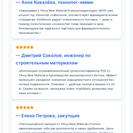
— Анна Ковалёва, технолог-химик
«Заказываем у Yihua New Material N-винилпирролидон (NVP) уже
второй год. Качество стабильное, соответствует фармацевтическим
стандартам. Особенно радует оперативность поставок — даже в
период логистических сложностей товар приходил в срок.
Рекомендуем как надёжного партнёра для фармацевтического
производства.»
— Дмитрий Соколов, инженер по
строительным материалам
«Используем поликарбоксилатный суперпластификатор PCE от
Yihua New Material в производстве высокопрочного бетона. Эффект
превзошёл ожидания: снижение водоцементного отношения без
потери подвижности. Упаковка — удобные хлопья в мешках по 25
кг. Сервис на высоте: менеджер помог подобрать дозировку под
наши условия.»
— Елена Петрова, закупщик
«Лигносульфонат кальция от Yihua New Material отлично
зарекомендовал себя как диспергатор в наших удобрениях. Цена
конкурентоспособная, документация всегда в порядке. Особенно