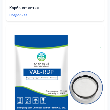
Специализация как ключ к качеству
пирролидона
Карбонат лития
Пирролидон — не универсальный товар. Для
Подробнее
строительных смесей или пестицидов требования
одни, для батарей или чипов — другие, на порядки
строже. Ошибка многих покупателей — искать ?
просто пирролидон? по минимальной цене.
Китайский рынок на это откликается, но результат
непредсказуем. Настоящий
Китай Пирролидон
завод
, работающий для высоких технологий, будет
прежде всего говорить о степени чистоты
(например, 99.9% или выше), содержании воды,
металлических примесях. И у него будут разные
линии для разных градаций.
Вспоминается один проект по поставке NMP для
производства полиимидных плёнок. Нужна была
сверхнизкая кислотность. Стандартный продукт с
завода, который отлично шёл для очистки, не
подошёл — плёнка желтела. Пришлось искать