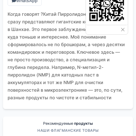
WhatsApp
Когда говорят ?Китай Пирролидон завод?, многие
сразу представляют гигантские комплексы где-то
в Шанхае. Это первое заблуждение. Реальность
куда тоньше и интереснее. Моё понимание
сформировалось не по брошюрам, а через десятки
командировок и переговоров. Ключевое здесь —
не просто производство, а специализация и
глубина передела. Например, N-метил-2-
пирролидон (NMP) для катодных паст в
аккумуляторах и тот же NMP для очистки
поверхностей в микроэлектронике — это, по сути,
разные продукты по чистоте и стабильности
параметров. И заводы, которые их делают, часто
совсем разные по подходу.
Где искать реальных игроков, а не просто
названия
Рекомендуемые
продукты
Если брать северо-восток, например Ляонин, то
НАШИ ФЛАГМАНСКИЕ ТОВАРЫ