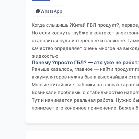
WhatsApp
Когда слышишь ?Китай ГБЛ продукт?, первое,
Но если копнуть глубже в контекст электро
становится куда интереснее и сложнее. Гамм
качество определяет очень многое на выходе
жидкостью.
Почему ?просто ГБЛ? — это уже не работ
Раньше казалось, главное — найти продукт п
аккумуляторов нужна была высочайшая степ
Многие китайские фабрики на словах гарант
Возникали проблемы с стабильностью напряже
Тут и начинается реальная работа. Нужно бы
понимает его конечное применение. Важен был
критично, техническая поддержка. Нужен бы
по продажам.
В этом контексте я обратил внимание на ко
специализация была чётко обозначена: чист