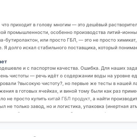
 что приходит в голову многим — это дешёвый растворитель
нной промышленности, особенно производства литий-ионны
а-бутиролактон, или просто ГБЛ, — это не просто химикат,
. Я долго искал стабильного поставщика, который понимает
ает
одешевле и с паспортом качества. Ошибка. Для наших зада
ень чистоты — речь идёт о содержании воды на уровне е
ировали ?высокую чистоту?, но первые же тесты в нашей 
ния в готовых ячейках, и виной тому были как раз приме
ло не просто купить
китай ГБЛ продукт
, а найти производи
 не только завод, но и логистика, упаковка (инертная ат
л партнёр, с которым можно обсудить спецификации на ур
мпанию ООО Шэньян Ихуа Новые Материалы. Их сайт
eschem
ые химикаты для электроники. Это был хороший знак. Комп