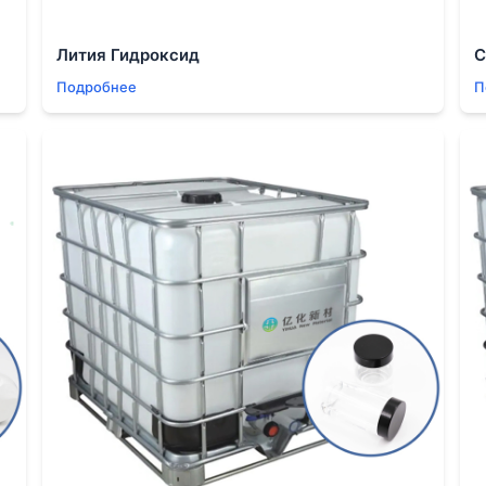
оизводителя оказалась solid. Для индустрии, где каждая 
Лития Гидроксид
С
Подробнее
П