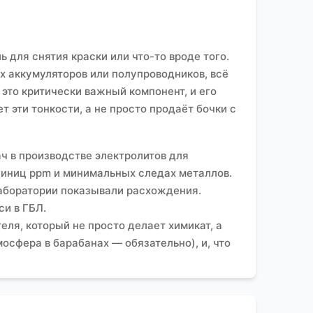
 для снятия краски или что-то вроде того.
х аккумуляторов или полупроводников, всё
 это критически важный компонент, и его
 эти тонкости, а не просто продаёт бочки с
ч в производстве электролитов для
диниц ppm и минимальных следах металлов.
лаборатории показывали расхождения.
си в ГБЛ.
теля, который не просто делает химикат, а
мосфера в барабанах — обязательно), и, что
овне инженеров, а не только менеджеров
y.ru
сразу выделялся тем, что
ания заявлена как производитель и