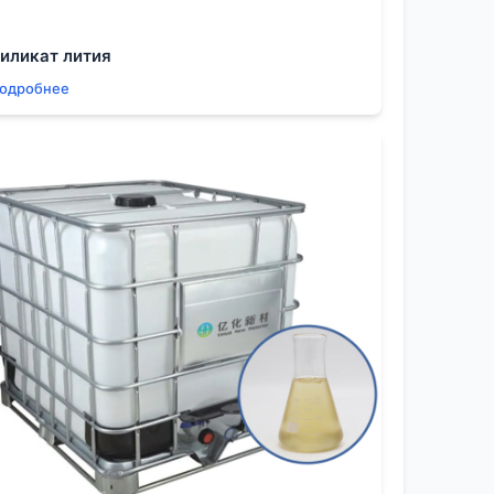
десятая доля процента чистоты на вес
иликат лития
одробнее