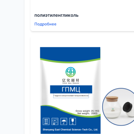
этого
продукт
а от конкретного китайского пр
золота, такой партнёр — настоящая находка.
полиэтиленгликоль
Подробнее