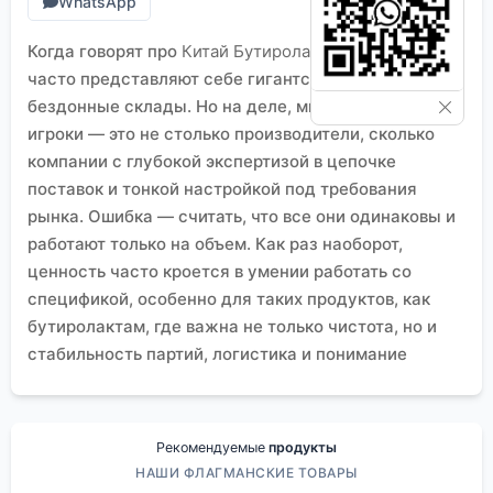
WhatsApp
Когда говорят про
Китай Бутиролактам экспортеры
,
часто представляют себе гигантские заводы и
бездонные склады. Но на деле, многие ключевые
игроки — это не столько производители, сколько
компании с глубокой экспертизой в цепочке
поставок и тонкой настройкой под требования
рынка. Ошибка — считать, что все они одинаковы и
работают только на объем. Как раз наоборот,
ценность часто кроется в умении работать со
спецификой, особенно для таких продуктов, как
бутиролактам, где важна не только чистота, но и
стабильность партий, логистика и понимание
конечного применения.
Кто на самом деле стоит за экспортом?
В моей практике часто сталкивался с тем, что
Рекомендуемые
продукты
запрос приходит на ?китайского поставщика
НАШИ ФЛАГМАНСКИЕ ТОВАРЫ
бутиролактама?, а по факту нужен не просто