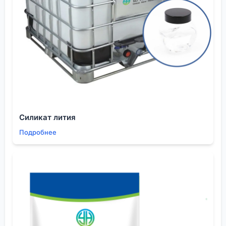
техподдержки, медленные ответы), либо с
происхождением (продукт может быть из старой,
нераспроданной партии).
Специализированные компании, как правило, не
играют в такие игры. Их ценностное предложение
— не в самой низкой цене за тонну, а в
гарантированном качестве, стабильности
поставок и экспертной поддержке. Для
производств, где остановка линии из-за
Силикат лития
некондиционного сырья обходится в десятки
Подробнее
тысяч долларов в час, эта разница в цене
окупается мгновенно. Компания, работающая для
отраслей вроде медицины или изоляционных
материалов (как указано в сфере деятельности
Шэньян Ихуа), это понимает.
Поэтому переговоры с такими поставщиками
часто строятся иначе. Вместо ?снизьте цену на
5%? вопрос звучит как ?какие параметры в CoA вы