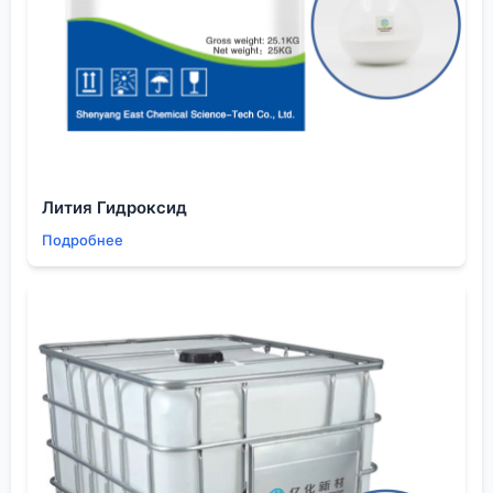
предотвращает множество головных болей.
Личный опыт: однажды мы заказали партию у
нового поставщика. Все было хорошо, пока груз не
застрял в транзитном порту на месяц из-за
проблем с документами со стороны отправителя.
Поставщик ?исчез?, не помогая решить вопрос.
После этого мы стали обращать внимание не
только на цену и качество, но и на то, как
Лития Гидроксид
компания ведет себя в нестандартных ситуациях.
Подробнее
Наличие внятной службы поддержки, отвечающей
на вопросы по логистике на английском или
русском, — огромный плюс.
Цена против ценности
Рынок бутиролактама из Китая очень конкурентен,
и соблазн выбрать самого дешевого
экспортера
велик. Но здесь работает простое правило: если
цена значительно ниже рыночной, значит, где-то
есть компромисс. Либо с качеством (используется
сырье низшего сорта), либо с сервисом (никакой