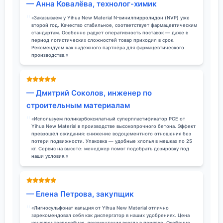
— Анна Ковалёва, технолог-химик
«Заказываем у Yihua New Material N-винилпирролидон (NVP) уже
второй год. Качество стабильное, соответствует фармацевтическим
стандартам. Особенно радует оперативность поставок — даже в
период логистических сложностей товар приходил в срок.
Рекомендуем как надёжного партнёра для фармацевтического
производства.»
— Дмитрий Соколов, инженер по
строительным материалам
«Используем поликарбоксилатный суперпластификатор PCE от
Yihua New Material в производстве высокопрочного бетона. Эффект
превзошёл ожидания: снижение водоцементного отношения без
потери подвижности. Упаковка — удобные хлопья в мешках по 25
кг. Сервис на высоте: менеджер помог подобрать дозировку под
наши условия.»
— Елена Петрова, закупщик
«Лигносульфонат кальция от Yihua New Material отлично
зарекомендовал себя как диспергатор в наших удобрениях. Цена
конкурентоспособная, документация всегда в порядке. Особенно