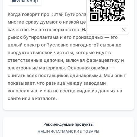
WhatsApp
Когда говорят про
Китай Бутиролактам продукты
,
многие сразу думают о низкой цене и стандартном
качестве. Но это поверхностно. На деле, китайский
рынок бутиролактама и его производных — это
целый спектр от ?условно пригодного? сырья до
продуктов высокой чистоты, которые идут в
ответственные цепочки, включая фармацевтику и
электронные материалы. Основная ошибка —
считать всех поставщиков одинаковыми. Мой опыт
показывает, что разница между заводами
колоссальна, и она не всегда видна из данных на
сайте или в каталоге.
Что на самом деле скрывается за ?китайским
бутиролактамом??
Бутиролактам как мономер — вещь вроде бы
простая. Но его производные, вроде N-
Рекомендуемые
продукты
винилпирролидона или поливинилпирролидона
НАШИ ФЛАГМАНСКИЕ ТОВАРЫ