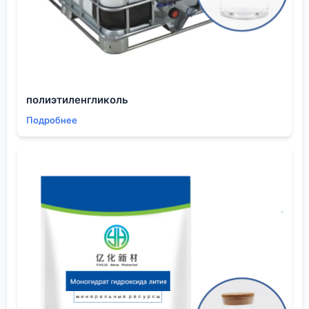
проекта в области медицинских покрытий.
Стандартные марки не подходили. Обратились к
нескольким известным китайским заводам.
Большинство ответили отказом: ?делаем только
стандартный PVP K30, K90?. Было ощущение, что
они не гибкие, работают по каталогу.
полиэтиленгликоль
Тогда через коллег вышел на
ООО Шэньян Ихуа
Подробнее
Новые Материалы
. Изучив их сайт
eschemy.ru
,
увидел, что они позиционируют себя как
производитель, а не просто трейдер. В описании
компании была ключевая фраза: ?обслуживает
различные отрасли, включая... медицину?.
Отправил запрос. Реакция была иной. Инженер-
технолог задал уточняющие вопросы о желаемой
молекулярной массе, соотношении мономеров,
растворителе. Через неделю прислали три
лабораторных образца на тесты. Это был
правильный подход.