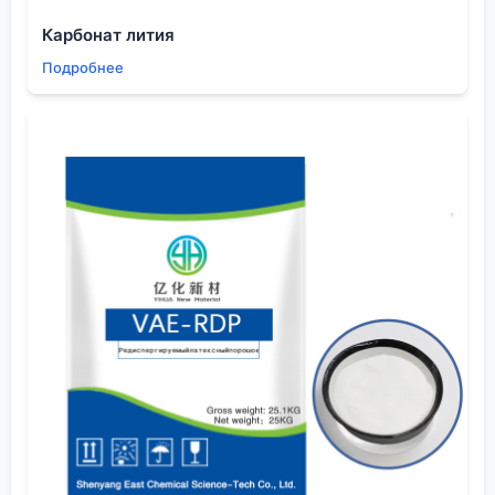
Даже найдя хорошего поставщика, расслабляться
Карбонат лития
рано. Логистика из Китая — отдельный квест.
Подробнее
Бутиролактам и его полимеры гигроскопичны.
Неправильная упаковка (например, обычные
полипропиленовые мешки вместо мешков с
алюминиевым слоем) — и продукт приедет с
повышенной влажностью. Это критично для многих
процессов. Приходится прописывать требования к
упаковке в контракте до мелочей, и все равно
иногда приходит ?как всегда?.
Контроль качества на приемке — обязательная
история. Мы всегда делаем как минимум проверку
внешнего вида, влажности по Карлу Фишеру и ИК-
спектр на соответствие. Бывало, что спектр
показывал посторонние пики — следы другого
мономера. Поставщик из
Китай
в ответ мог сказать,
что это ?в пределах погрешности? или что такова
особенность этой партии сырья. Приходилось