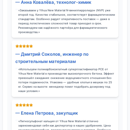
— Анна Ковалёва, технолог-химик
«Заказываем у Yihua New Material N-винилпирролидон (NVP) уже
второй год. Качество стабильное, соответствует фармацевтическим
стандартам. Особенно радует оперативность поставок — даже в
период логистических сложностей товар приходил в срок.
Рекомендуем как надёжного партнёра для фармацевтического
производства.»
— Дмитрий Соколов, инженер по
строительным материалам
«Используем поликарбоксилатный суперпластификатор PCE от
Yihua New Material в производстве высокопрочного бетона. Эффект
превзошёл ожидания: снижение водоцементного отношения без
потери подвижности. Упаковка — удобные хлопья в мешках по 25
кг. Сервис на высоте: менеджер помог подобрать дозировку под
наши условия.»
— Елена Петрова, закупщик
«Лигносульфонат кальция от Yihua New Material отлично
зарекомендовал себя как диспергатор в наших удобрениях. Цена
конкурентоспособная, документация всегда в порядке. Особенно