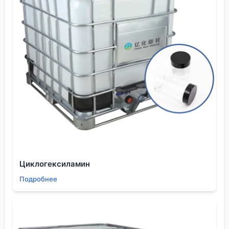
перепродажа — позволяет таким компаниям, как
ООО Шэньян Ихуа Новые Материалы
, строить
долгосрочное сотрудничество с более чем сотней
предприятий по всему миру. В конце концов,
доверие строится на способности предвидеть и
решать проблемы заказчика ещё до того, как они
проявятся на его конвейере. А для этого нужно
хорошо знать не только цифры, но и ?характер?
своих реактивов, включая капризную и
изменчивую
кислотность
того же пиридина.
Циклогексиламин
Подробнее