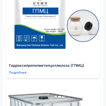
это не просто строчка в таблице свойств. Это
динамический, контекстно-зависимый параметр,
который требует от технолога или химика
понимания всей системы. Особенно в
высокотехнологичных отраслях, которые
обслуживает наша компания.
Главный вывод, который я сделал за годы работы:
нельзя полностью делегировать контроль качества
стандартным методам. Нужно ?чувствовать?
реактив, понимать, как он поведёт себя в
неидеальных, реальных условиях. Иногда полезно
Гидроксипропилметилцеллюлоза (ГПМЦ)
даже намеренно ввести небольшую примесь в
Подробнее
тестовый образец и посмотреть, как изменится
картина титрования или спектр. Это даёт гораздо
больше практического понимания, чем десяток
идеальных хроматограмм.
Именно такой подход — глубокое погружение в
практическую химию вещества, а не просто его