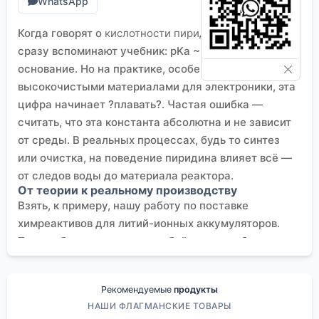
WhatsApp
Когда говорят о
кислотности пиридина
, многие
сразу вспоминают учебник: pKa ~5.2, слабое
основание. Но на практике, особенно при работе с
высокочистыми материалами для электроники, эта
цифра начинает ?плавать?. Частая ошибка —
считать, что эта константа абсолютна и не зависит
от среды. В реальных процессах, будь то синтез
или очистка, на поведение пиридина влияет всё —
от следов воды до материала реактора.
От теории к реальному производству
Взять, к примеру, нашу работу по поставке
химреактивов для литий-ионных аккумуляторов.
Там требуется пиридин особой чистоты, без
следов сильных оснований или кислот.
Стандартные методы титрования иногда дают
Рекомендуемые
продукты
странные результаты — кажущееся изменение
НАШИ ФЛАГМАНСКИЕ ТОВАРЫ
кислотности пиридина
. Оказалось, дело в