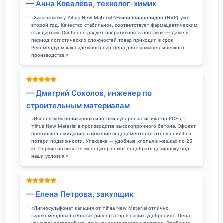
— Анна Ковалёва, технолог-химик
«Заказываем у Yihua New Material N-винилпирролидон (NVP) уже
второй год. Качество стабильное, соответствует фармацевтическим
стандартам. Особенно радует оперативность поставок — даже в
период логистических сложностей товар приходил в срок.
Рекомендуем как надёжного партнёра для фармацевтического
производства.»
— Дмитрий Соколов, инженер по
строительным материалам
«Используем поликарбоксилатный суперпластификатор PCE от
Yihua New Material в производстве высокопрочного бетона. Эффект
превзошёл ожидания: снижение водоцементного отношения без
потери подвижности. Упаковка — удобные хлопья в мешках по 25
кг. Сервис на высоте: менеджер помог подобрать дозировку под
наши условия.»
— Елена Петрова, закупщик
«Лигносульфонат кальция от Yihua New Material отлично
зарекомендовал себя как диспергатор в наших удобрениях. Цена
конкурентоспособная, документация всегда в порядке. Особенно