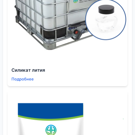
фазе, меняя состав смеси на стадии её подачи.
Решение было найдено в совместной работе: мы
дополнительно очистили реактив от возможных
летучих нейтральных примесей, а клиент заменил
участок трубопровода. Это история о том, как
цепочка ответственности за параметры вещества
протягивается далеко за ворота завода-
производителя.
Подобный опыт заставляет смотреть на
Силикат лития
стандартные характеристики иначе. Теперь, когда
Подробнее
я вижу в спецификации ?pKa = 5.25?, я
автоматически задаюсь вопросами: ?В какой
среде? При какой температуре? Каков метод
измерения? Есть ли данные по кинетике??. Это
уже не цифра из справочника, а переменная в
сложном уравнении технологического процесса.
Заключительные мысли для практика
Так к чему же всё это?
Кислотность пиридина
—